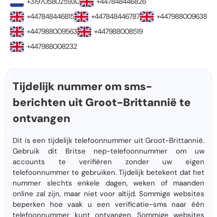
+3197058025930
+447848446826
+447848446815
+447848446787
+447988009638
+447988009563
+447988008519
+447988008232
Tijdelijk nummer om sms-
berichten uit Groot-Brittannië te
ontvangen
Dit is een tijdelijk telefoonnummer uit Groot-Brittannië.
Gebruik dit Britse nep-telefoonnummer om uw
accounts te verifiëren zonder uw eigen
telefoonnummer te gebruiken. Tijdelijk betekent dat het
nummer slechts enkele dagen, weken of maanden
online zal zijn, maar niet voor altijd. Sommige websites
beperken hoe vaak u een verificatie-sms naar één
telefoonnummer kunt ontvangen. Sommige websites