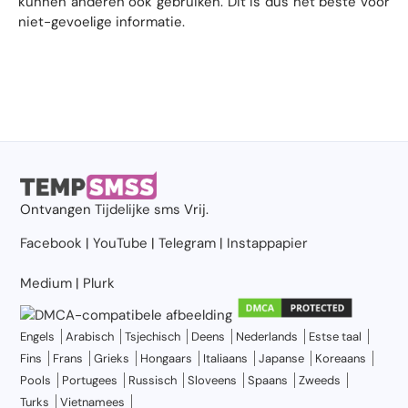
kunnen anderen ook gebruiken. Dit is dus het beste voor
niet-gevoelige informatie.
Ontvangen
Tijdelijke sms
Vrij.
Facebook
|
YouTube
|
Telegram
|
Instappapier
Medium
|
Plurk
Engels
Arabisch
Tsjechisch
Deens
Nederlands
Estse taal
Fins
Frans
Grieks
Hongaars
Italiaans
Japanse
Koreaans
Pools
Portugees
Russisch
Sloveens
Spaans
Zweeds
Turks
Vietnamees