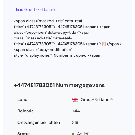
›
›
Thuis
Groot-Brittannië
<span class="masked-title" data-real-
title="+447481783051">+447481783051</span> <span
class="copy-icon" data-copy-title="<span
class="masked-title" data-real-
title="+447481783051">+447481783051</span>">
</span>
<span class="copy-notification"
style="display:none;">Number is copied!</span>
+447481783051 Nummergegevens
Land
Groot-Brittannië
Belcode
+44
Ontvangen berichten
316
Status
Actief