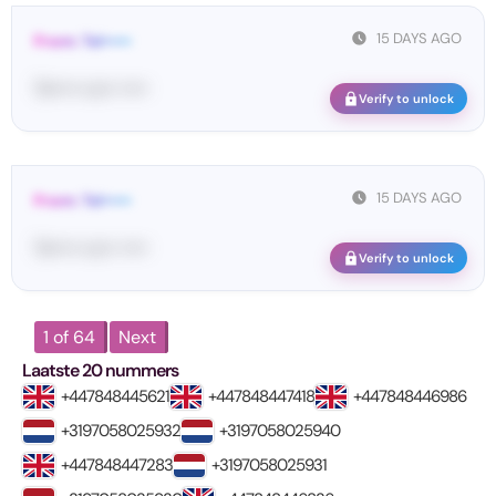
15 DAYS AGO
From: Tel•••••
Te••••• co•• •••••
Verify to unlock
15 DAYS AGO
From: Tel•••••
Te••••• co•• •••••
Verify to unlock
1 of 64
Next
Laatste 20 nummers
+447848445621
+447848447418
+447848446986
+3197058025932
+3197058025940
+447848447283
+3197058025931