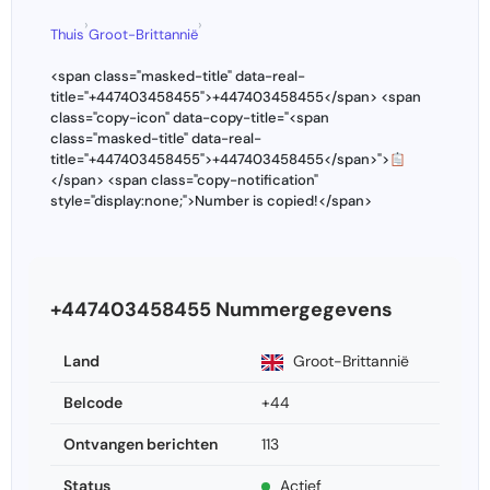
›
›
Thuis
Groot-Brittannië
<span class="masked-title" data-real-
title="+447403458455">+447403458455</span> <span
class="copy-icon" data-copy-title="<span
class="masked-title" data-real-
title="+447403458455">+447403458455</span>">
</span> <span class="copy-notification"
style="display:none;">Number is copied!</span>
+447403458455 Nummergegevens
Land
Groot-Brittannië
Belcode
+44
Ontvangen berichten
113
Status
Actief