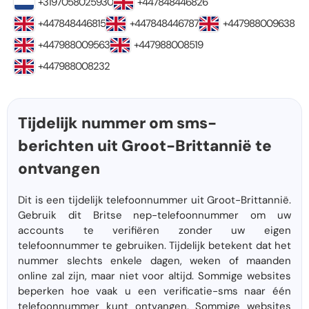
+3197058025930
+447848446826
+447848446815
+447848446787
+447988009638
+447988009563
+447988008519
+447988008232
Tijdelijk nummer om sms-
berichten uit Groot-Brittannië te
ontvangen
Dit is een tijdelijk telefoonnummer uit Groot-Brittannië.
Gebruik dit Britse nep-telefoonnummer om uw
accounts te verifiëren zonder uw eigen
telefoonnummer te gebruiken. Tijdelijk betekent dat het
nummer slechts enkele dagen, weken of maanden
online zal zijn, maar niet voor altijd. Sommige websites
beperken hoe vaak u een verificatie-sms naar één
telefoonnummer kunt ontvangen. Sommige websites