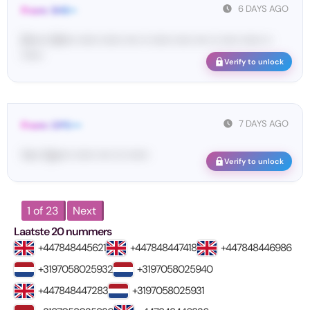
6 DAYS AGO
From: SHE••
[S••••• SH••• •••••• •••••• •••• •• •••••• ••••• •••• •• ••••• •••••• ••
••••••
Verify to unlock
7 DAYS AGO
From: OPE•••
Yo•• Op•••• •••••• •••• ••• ••••••
Verify to unlock
1 of 23
Next
Laatste 20 nummers
+447848445621
+447848447418
+447848446986
+3197058025932
+3197058025940
+447848447283
+3197058025931