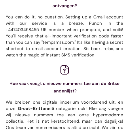
ontvangen?
You can do it, no question. Setting up a Gmail account
with our service is a breeze. Punch in the
+447403458455 UK number when prompted, and voilà!
You'll receive that all-important verification code faster
than you can say "tempsmss.com." It's like having a secret
shortcut to email account creation. Sit back, relax, and
watch the magic of instant SMS verification!
Hoe vaak voegt u nieuwe nummers toe aan de Britse
landenlijst?
We breiden ons digitale imperium voortdurend uit, en
onze
Groot-Brittannië
categorie ook! Elke dag voegen
wij nieuwe nummers toe aan onze hypermoderne
collectie. Het is net kerstochtend, maar dan dagelijks!
Ons team van nummerjagers is altijd op jacht. We zijn op