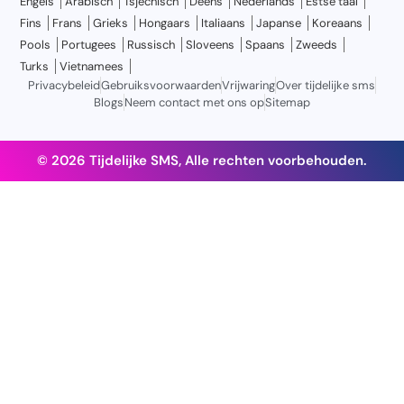
Engels
Arabisch
Tsjechisch
Deens
Nederlands
Estse taal
Fins
Frans
Grieks
Hongaars
Italiaans
Japanse
Koreaans
Pools
Portugees
Russisch
Sloveens
Spaans
Zweeds
Turks
Vietnamees
Privacybeleid
Gebruiksvoorwaarden
Vrijwaring
Over tijdelijke sms
Blogs
Neem contact met ons op
Sitemap
© 2026 Tijdelijke SMS, Alle rechten voorbehouden.