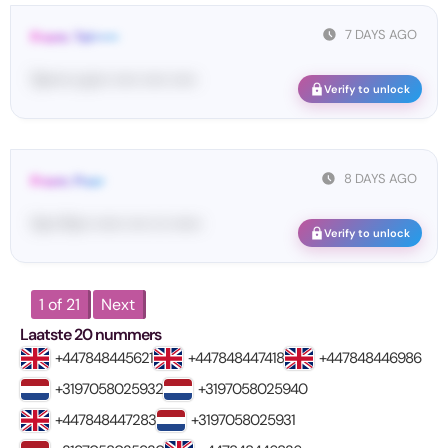
7 DAYS AGO
From: Tel•••••
Te••••• co••• ••••• ••••• •••••
Verify to unlock
8 DAYS AGO
From: Pos•
Yo•• Po•• •••••• •••• ••• ••••••
Verify to unlock
1 of 21
Next
Laatste 20 nummers
+447848445621
+447848447418
+447848446986
+3197058025932
+3197058025940
+447848447283
+3197058025931