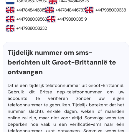
+3197058025930
+447848446826
+447848446815
+447848446787
+447988009638
+447988009563
+447988008519
+447988008232
Tijdelijk nummer om sms-
berichten uit Groot-Brittannië te
ontvangen
Dit is een tijdelijk telefoonnummer uit Groot-Brittannië.
Gebruik dit Britse nep-telefoonnummer om uw
accounts te verifiëren zonder uw eigen
telefoonnummer te gebruiken. Tijdelijk betekent dat het
nummer slechts enkele dagen, weken of maanden
online zal zijn, maar niet voor altijd. Sommige websites
beperken hoe vaak u een verificatie-sms naar één
telefoonnummer kunt ontvangen. Sommige websites