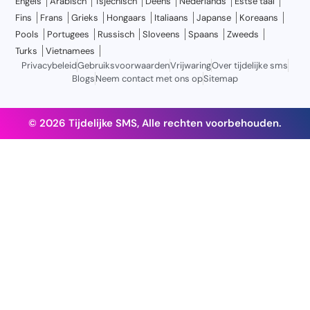
Engels
Arabisch
Tsjechisch
Deens
Nederlands
Estse taal
Fins
Frans
Grieks
Hongaars
Italiaans
Japanse
Koreaans
Pools
Portugees
Russisch
Sloveens
Spaans
Zweeds
Turks
Vietnamees
Privacybeleid
Gebruiksvoorwaarden
Vrijwaring
Over tijdelijke sms
Blogs
Neem contact met ons op
Sitemap
© 2026 Tijdelijke SMS, Alle rechten voorbehouden.