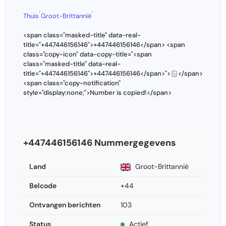
›
›
Thuis
Groot-Brittannië
<span class="masked-title" data-real-
title="+447446156146">+447446156146</span> <span
class="copy-icon" data-copy-title="<span
class="masked-title" data-real-
title="+447446156146">+447446156146</span>">
</span>
<span class="copy-notification"
style="display:none;">Number is copied!</span>
+447446156146 Nummergegevens
Land
Groot-Brittannië
Belcode
+44
Ontvangen berichten
103
Status
Actief