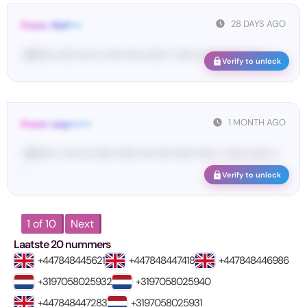
28 DAYS AGO
From: WeP•••
<W••••• •••••• •••• •• ••••• ••••• •••••• • ••••• •• ••• ••••• •• •••• ...
Verify to unlock
1 MONTH AGO
From: wep••••••
<W••••• • •••• ••• •••••• •••••• •••• ••••• ••••• •••••• • •••••• •••••• ••
...
Verify to unlock
1 of 10
Next
Laatste 20 nummers
+447848445621
+447848447418
+447848446986
+3197058025932
+3197058025940
+447848447283
+3197058025931