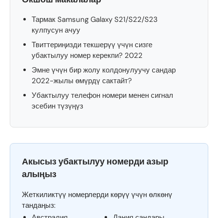
Тармак Samsung Galaxy S21/S22/S23
кулпусун ачуу
Твиттериңизди текшерүү үчүн сизге
убактылуу номер керекпи? 2022
Эмне үчүн бир жолу колдонулуучу сандар
2022-жылы өмүрдү сактайт?
Убактылуу телефон номери менен сигнал
эсебин түзүңүз
Акысыз убактылуу номерди азыр
алыңыз
Жеткиликтүү номерлерди көрүү үчүн өлкөнү
тандаңыз:
Австралия
Дания сандары