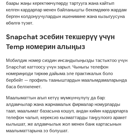
баары жаңы керектөөчүлөрдү тартууга жана кайтып
келген кардарлар менен байланышты бекемдөөгө жардам
берген колдонуучулардын ишенимине жана кызыгуусуна
өбөлгө түзөт.
Snapchat эсебин текшерүү үчүн
Temp номерин алыңыз
Мобилдик номер сиздин инсандыгыңызды тастыктоо үчүн
Snapchat каттоосу үчүн зарыл. Чыныгы телефон
номериңизди тиркөө дайыма эле практикалык боло
бербейт — профиль тааныштардын маалымдамаларында
баса белгиленет.
Маалыматтын агып кетүү мүмкүнчүлүгү да бар:
алдамчылар жана жарнамалык фирмалар номурларды
таап, маалымат базасына кошуп, андан кийин кардарларга
телефон чалып, керексиз кызматтарды таңуулоого аракет
кылышат, же алдамчылык жол менен банк картасынын
маалыматтарына ээ болушат.