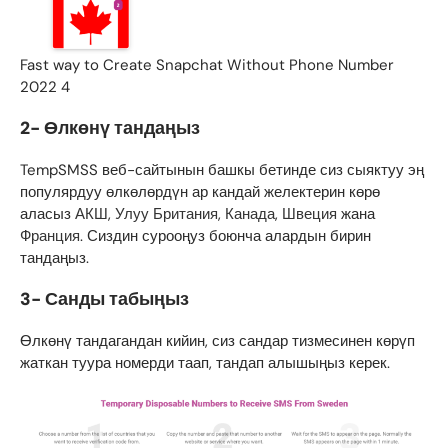
Fast way to Create Snapchat Without Phone Number
2022 4
2- Өлкөнү тандаңыз
TempSMSS веб-сайтынын башкы бетинде сиз сыяктуу эң
популярдуу өлкөлөрдүн ар кандай желектерин көрө
аласыз
АКШ
,
Улуу Британия
,
Канада
,
Швеция
жана
Франция
. Сиздин сурооңуз боюнча алардын бирин
тандаңыз.
3- Санды табыңыз
Өлкөнү тандагандан кийин, сиз сандар тизмесинен көрүп
жаткан туура номерди таап, тандап алышыңыз керек.