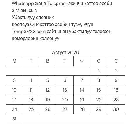
Whatsapp жана Telegram экинчи каттоо эсеби
SIM акысыз
Убактылуу словник
Коопсуз OTP каттоо эсебин түзүү үчүн
TempSMSS.com сайтынан убактылуу телефон
номерлерин колдонуу
Август 2026
М
Т
В
Т
Ф
С
С
1
2
3
4
5
6
7
8
9
10
11
12
13
14
15
16
17
18
19
20
21
22
23
24
25
26
27
28
29
30
31