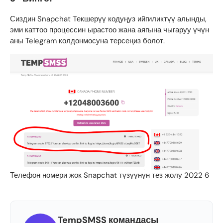
Сиздин Snapchat Текшерүү кодуңуз ийгиликтүү алынды,
эми каттоо процессин ырастоо жана аягына чыгаруу үчүн
аны Telegram колдонмосуна терсеңиз болот.
Телефон номери жок Snapchat түзүүнүн тез жолу 2022 6
TempSMSS командасы