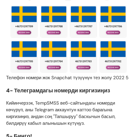
Телефон номери жок Snapchat түзүүнүн тез жолу 2022 5
4- Телеграмдагы номерди киргизиңиз
Кийинчерээк, TempSMSS веб-сайтындагы номерди
көчүрүп, аны Telegram аккаунтун каттоо барагына
киргизиңиз, андан соң "Тапшыруу" баскычын басып,
билдирүү кабыл алынышын күтүңүз.
5- Бинго!