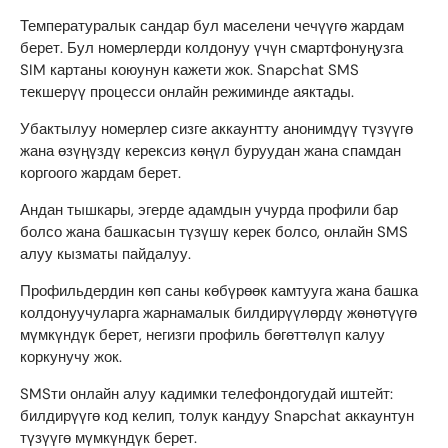
Температуралык сандар бул маселени чечүүгө жардам
берет. Бул номерлерди колдонуу үчүн смартфонуңузга
SIM картаны коюунун кажети жок. Snapchat SMS
текшерүү процесси онлайн режиминде аяктады.
Убактылуу номерлер сизге аккаунтту анонимдүү түзүүгө
жана өзүңүздү керексиз көңүл буруудан жана спамдан
коргоого жардам берет.
Андан тышкары, эгерде адамдын учурда профили бар
болсо жана башкасын түзүшү керек болсо, онлайн SMS
алуу кызматы пайдалуу.
Профильдердин көп саны көбүрөөк камтууга жана башка
колдонуучуларга жарнамалык билдирүүлөрдү жөнөтүүгө
мүмкүндүк берет, негизги профиль бөгөттөлүп калуу
коркунучу жок.
SMSти онлайн алуу кадимки телефондогудай иштейт:
билдирүүгө код келип, толук кандуу Snapchat аккаунтун
түзүүгө мүмкүндүк берет.