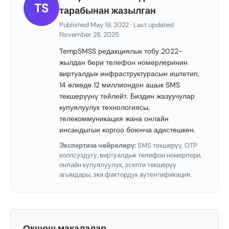
TS
тарабынан жазылган
Published May 19, 2022 · Last updated
November 26, 2025
TempSMSS редакциялык тобу 2022-
жылдан бери телефон номерлеринин
виртуалдык инфраструктурасын иштетип,
14 өлкөдө 12 миллиондон ашык SMS
текшерүүнү тейлейт. Биздин жазуучулар
купуялуулук технологиясы,
телекоммуникация жана онлайн
инсандыгын коргоо боюнча адистешкен.
Экспертиза чөйрөлөрү:
SMS текшерүү, OTP
коопсуздугу, виртуалдык телефон номерлери,
онлайн купуялуулук, эсепти текшерүү
агымдары, эки фактордук аутентификация.
Окшош макалалар