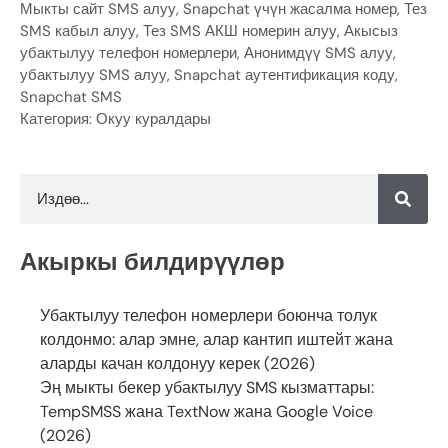
Мыкты сайт SMS алуу
,
Snapchat үчүн жасалма номер
,
Тез
SMS кабыл алуу
,
Тез SMS АКШ номерин алуу
,
Акысыз
убактылуу телефон номерлери
,
Анонимдүү SMS алуу
,
убактылуу SMS алуу
,
Snapchat аутентификация коду
,
Snapchat SMS
Категория:
Окуу куралдары
Акыркы билдирүүлөр
Убактылуу телефон номерлери боюнча толук
колдонмо: алар эмне, алар кантип иштейт жана
аларды качан колдонуу керек (2026)
Эң мыкты бекер убактылуу SMS кызматтары:
TempSMSS жана TextNow жана Google Voice
(2026)