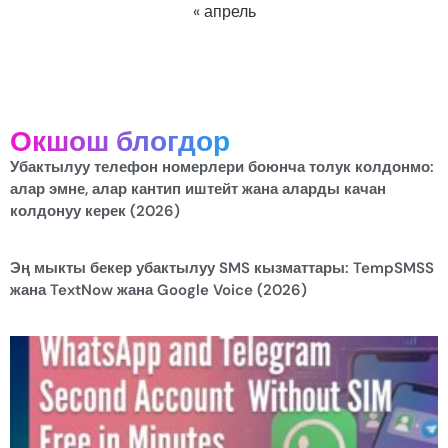
« апрель
Окшош блогдор
Убактылуу телефон номерлери боюнча толук колдонмо:
алар эмне, алар кантип иштейт жана аларды качан
колдонуу керек (2026)
Эң мыкты бекер убактылуу SMS кызматтары: TempSMSS
жана TextNow жана Google Voice (2026)