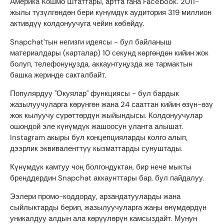
Америка Кошмо Штаттары
, артта гана Facebook. 2011-
жылы түзүлгөндөн бери күнүмдүк аудитория 319 миллион
активдүү колдонуучуга чейин көбөйдү.
Snapchat'тын негизги идеясы - бул байланыш
материалдары (карталар) 10 секунд көргөндөн кийин жок
болуп, телефонуңузда, аккаунтуңузда же тармактын
башка жеринде сакталбайт.
Популярдуу "Окуялар" функциясы - бул бардык
жазылуучуларга көрүнгөн жана 24 сааттан кийин өзүн-өзү
жок кылуучу сүрөттөрдүн жыйындысы. Колдонуучулар
ошондой эле күнүмдүк жашоосун уланта алышат.
Instagram
акыры бул концепцияларды колго алып,
дээрлик эквиваленттүү кызматтарды сунуштады.
Күнүмдүк камтуу чоң болгондуктан, бир нече мыкты
бренддердин Snapchat аккаунттары бар, бул пайдалуу.
Ээлери промо-коддорду, арзандатууларды жана
сыйлыктарды берип, жазылуучуларга жаңы өнүмдөрдүн
уникалдуу алдын ала көрүүлөрүн камсыздайт. Мунун