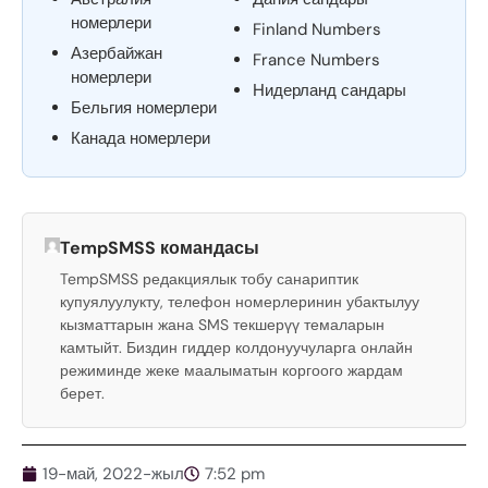
номерлери
Finland Numbers
Азербайжан
France Numbers
номерлери
Нидерланд сандары
Бельгия номерлери
Канада номерлери
TempSMSS командасы
TempSMSS редакциялык тобу санариптик
купуялуулукту, телефон номерлеринин убактылуу
кызматтарын жана SMS текшерүү темаларын
камтыйт. Биздин гиддер колдонуучуларга онлайн
режиминде жеке маалыматын коргоого жардам
берет.
19-май, 2022-жыл
7:52 pm