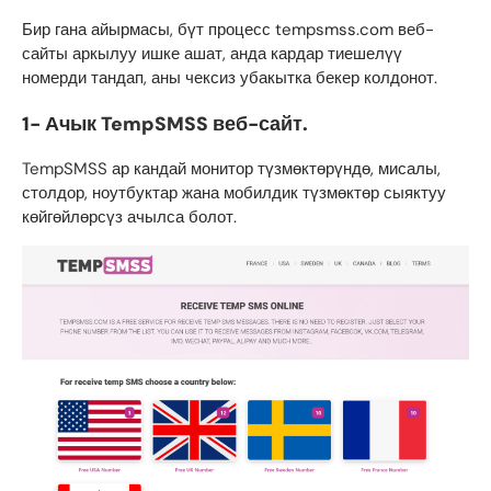
Бир гана айырмасы, бүт процесс tempsmss.com веб-
сайты аркылуу ишке ашат, анда кардар тиешелүү
номерди тандап, аны чексиз убакытка бекер колдонот.
1- Ачык
TempSMSS
веб-сайт.
TempSMSS
ар кандай монитор түзмөктөрүндө, мисалы,
столдор, ноутбуктар жана мобилдик түзмөктөр сыяктуу
көйгөйлөрсүз ачылса болот.