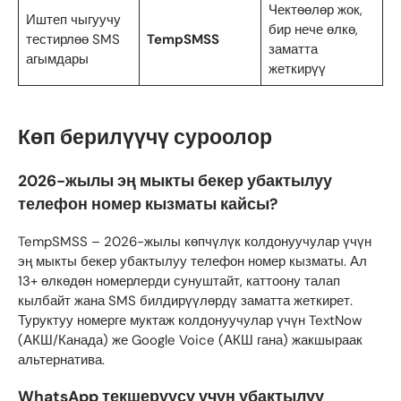
Чектөөлөр жок,
Иштеп чыгуучу
бир нече өлкө,
тестирлөө SMS
TempSMSS
заматта
агымдары
жеткирүү
Көп берилүүчү суроолор
2026-жылы эң мыкты бекер убактылуу
телефон номер кызматы кайсы?
TempSMSS – 2026-жылы көпчүлүк колдонуучулар үчүн
эң мыкты бекер убактылуу телефон номер кызматы. Ал
13+ өлкөдөн номерлерди сунуштайт, каттоону талап
кылбайт жана SMS билдирүүлөрдү заматта жеткирет.
Туруктуу номерге муктаж колдонуучулар үчүн TextNow
(АКШ/Канада) же Google Voice (АКШ гана) жакшыраак
альтернатива.
WhatsApp текшерүүсү үчүн убактылуу