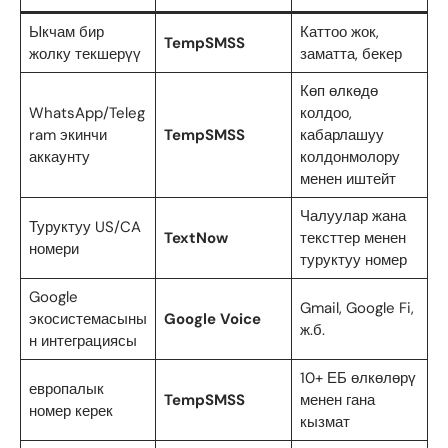
Ыкчам бир
Каттоо жок,
TempSMSS
жолку текшерүү
заматта, бекер
Көп өлкөдө
WhatsApp/Teleg
колдоо,
ram экинчи
TempSMSS
кабарлашуу
аккаунту
колдонмолору
менен иштейт
Чалуулар жана
Туруктуу US/CA
TextNow
тексттер менен
номери
туруктуу номер
Google
Gmail, Google Fi,
экосистемасыны
Google Voice
ж.б.
н интеграциясы
10+ ЕБ өлкөлөрү
европалык
TempSMSS
менен гана
номер керек
кызмат