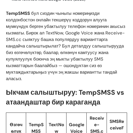
TempSMSS
бул сиздин чыныгы номериңизди
колдонбостон онлайн текшерүү коддорун алууга
мүмкүндүк берген убактылуу телефон номеринин акысыз
кызматы. Бирок ал TextNow, Google Voice жана Receive-
SMS.cc сыяктуу башка популярдуу варианттарга
кандайча салыштырылат? Бул деталдуу салыштырууда
биз өзгөчөлүктөр, баалар, өлкөнүн камтуусу жана
купуялуулук боюнча эң мыкты убактылуу SMS
кызматтарын баалайбыз — ошондуктан сиз өз
муктаждыктарыңыз үчүн эң жакшы вариантты тандай
аласыз.
Ыкчам салыштыруу: TempSMSS vs
атаандаштар бир караганда
Receiv
SMSRe
Өзгөч
TempS
TextNo
Google
e-
ceiveF
өлүк
MSS
w
Voice
SMS.c