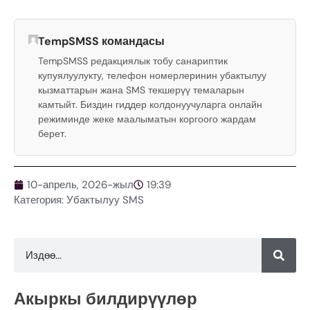
TempSMSS командасы
TempSMSS редакциялык тобу санариптик
купуялуулукту, телефон номерлеринин убактылуу
кызматтарын жана SMS текшерүү темаларын
камтыйт. Биздин гиддер колдонуучуларга онлайн
режиминде жеке маалыматын коргоого жардам
берет.
10-апрель, 2026-жыл
19:39
Категория:
Убактылуу SMS
Акыркы билдирүүлөр