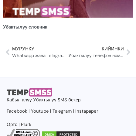
Убактылуу словник
МУРУНКУ
КИЙИНКИ
Whatsapp жана Telegram экинчи каттоо эсеби SIM акысыз
Убактылуу телефон номерлери боюнча толук колдонмо: алар эмне, алар кантип иштейт жана аларды качан колдонуу керек (2026)
Кабыл алуу
Убактылуу SMS
бекер.
Facebook
|
Youtube
|
Telegram
|
Instapaper
Орто
|
Plurk