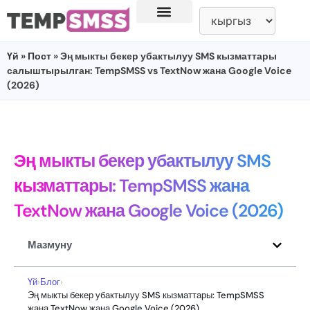
Үй
»
Пост
» Эң мыкты бекер убактылуу SMS кызматтары
салыштырылган: TempSMSS vs TextNow жана Google Voice
(2026)
Эң мыкты бекер убактылуу SMS
кызматтары: TempSMSS жана
TextNow жана Google Voice (2026)
Мазмуну
Үй
›
Блог
›
Эң мыкты бекер убактылуу SMS кызматтары: TempSMSS
жана TextNow жана Google Voice (2026)