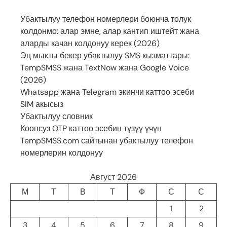
Убактылуу телефон номерлери боюнча толук
колдонмо: алар эмне, алар кантип иштейт жана
аларды качан колдонуу керек (2026)
Эң мыкты бекер убактылуу SMS кызматтары:
TempSMSS жана TextNow жана Google Voice
(2026)
Whatsapp жана Telegram экинчи каттоо эсеби
SIM акысыз
Убактылуу словник
Коопсуз OTP каттоо эсебин түзүү үчүн
TempSMSS.com сайтынан убактылуу телефон
номерлерин колдонуу
Август 2026
М
Т
В
Т
Ф
С
С
1
2
3
4
5
6
7
8
9