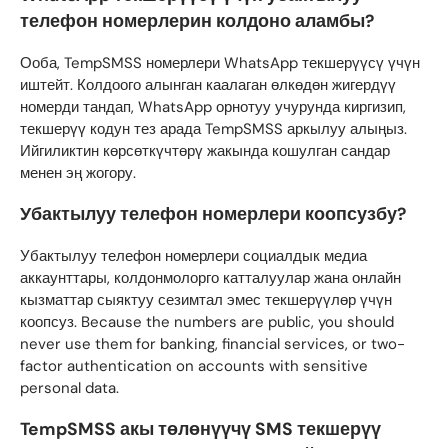
телефон номерлерин колдоно аламбы?
Ооба, TempSMSS номерлери WhatsApp текшерүүсү үчүн
иштейт. Колдоого алынган каалаган өлкөдөн жигердүү
номерди тандап, WhatsApp орнотуу учурунда киргизип,
текшерүү кодун тез арада TempSMSS аркылуу алыңыз.
Ийгиликтин көрсөткүчтөрү жакында кошулган сандар
менен эң жогору.
Убактылуу телефон номерлери коопсузбу?
Убактылуу телефон номерлери социалдык медиа
аккаунттары, колдонмолорго катталуулар жана онлайн
кызматтар сыяктуу сезимтал эмес текшерүүлөр үчүн
коопсуз. Because the numbers are public, you should
never use them for banking, financial services, or two-
factor authentication on accounts with sensitive
personal data.
TempSMSS акы төлөнүүчү SMS текшерүү