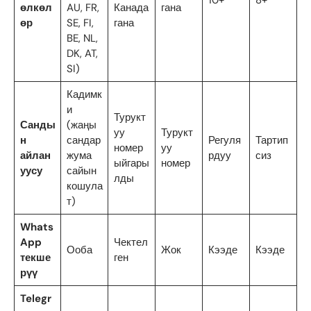
10+
8+
өлкөл
AU, FR,
Канада
гана
өр
SE, FI,
гана
BE, NL,
DK, AT,
SI)
Кадимк
и
Турукт
Санды
(жаңы
уу
Турукт
н
сандар
Регуля
Тартип
номер
уу
айлан
жума
рдуу
сиз
ыйгары
номер
уусу
сайын
лды
кошула
т)
Whats
App
Чектел
Ооба
Жок
Кээде
Кээде
текше
ген
рүү
Telegr