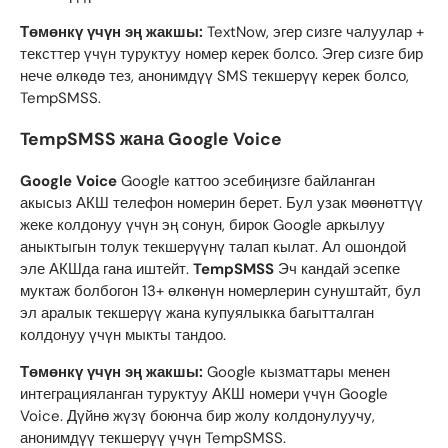
Төмөнкү үчүн эң жакшы:
TextNow, эгер сизге чалуулар +
тексттер үчүн туруктуу номер керек болсо. Эгер сизге бир
нече өлкөдө тез, анонимдүү SMS текшерүү керек болсо,
TempSMSS.
TempSMSS жана Google Voice
Google Voice
Google каттоо эсебиңизге байланган
акысыз АКШ телефон номерин берет. Бул узак мөөнөттүү
жеке колдонуу үчүн эң сонун, бирок Google аркылуу
аныктыгын толук текшерүүнү талап кылат. Ал ошондой
эле АКШда гана иштейт.
TempSMSS
Эч кандай эсепке
муктаж болбогон 13+ өлкөнүн номерлерин сунуштайт, бул
эл аралык текшерүү жана купуялыкка багытталган
колдонуу үчүн мыкты тандоо.
Төмөнкү үчүн эң жакшы:
Google кызматтары менен
интеграцияланган туруктуу АКШ номери үчүн Google
Voice. Дүйнө жүзү боюнча бир жолу колдонулуучу,
анонимдүү текшерүү үчүн TempSMSS.