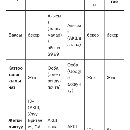
ree
c
Акысы
з
Акысы
(жарна
з
Баасы
бекер
малар)
бекер
бекер
(АКШд
/
а гана)
айына
$9,99
Ооба
Каттоо
Ооба
(Googl
талап
(элект
Жок
e
Жок
Жок
кылы
рондук
аккаун
нат
почта)
ту)
13+
(АКШ,
Улуу
Жетки
Британ
АКШ
ликтүү
ия, CA,
жана
АКШ