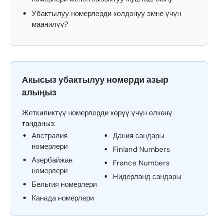
Убактылуу номерлерди колдонуу эмне үчүн
маанилүү?
Акысыз убактылуу номерди азыр
алыңыз
Жеткиликтүү номерлерди көрүү үчүн өлкөнү
тандаңыз:
Австралия
Дания сандары
номерлери
Finland Numbers
Азербайжан
France Numbers
номерлери
Нидерланд сандары
Бельгия номерлери
Канада номерлери