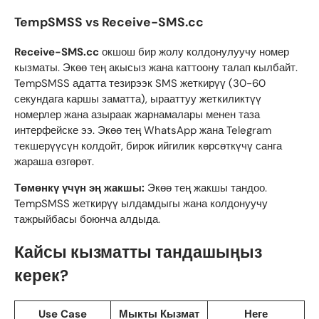
TempSMSS vs Receive-SMS.cc
Receive-SMS.cc
окшош бир жолу колдонулуучу номер
кызматы. Экөө тең акысыз жана каттоону талап кылбайт.
TempSMSS адатта тезирээк SMS жеткирүү (30-60
секундага каршы заматта), ырааттуу жеткиликтүү
номерлер жана азыраак жарнамалары менен таза
интерфейске ээ. Экөө тең WhatsApp жана Telegram
текшерүүсүн колдойт, бирок ийгилик көрсөткүчү санга
жараша өзгөрөт.
Төмөнкү үчүн эң жакшы:
Экөө тең жакшы тандоо.
TempSMSS жеткирүү ылдамдыгы жана колдонуучу
тажрыйбасы боюнча алдыда.
Кайсы кызматты тандашыңыз
керек?
Use Case
Мыкты Кызмат
Неге