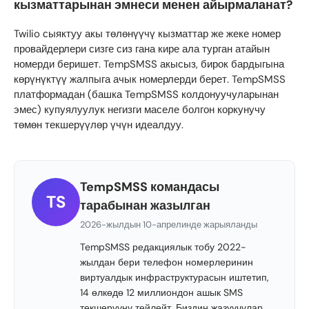
кызматтарынан эмнеси менен айырмаланат?
Twilio сыяктуу акы төлөнүүчү кызматтар же жеке номер
провайдерлери сизге сиз гана кире ала турган атайын
номерди беришет. TempSMSS акысыз, бирок бардыгына
көрүнүктүү жалпыга ачык номерлерди берет. TempSMSS
платформадан (башка TempSMSS колдонуучуларынан
эмес) купуялуулук негизги маселе болгон коркунучу
төмөн текшерүүлөр үчүн идеалдуу.
TempSMSS командасы
TS
тарабынан жазылган
2026-жылдын 10-апрелинде жарыяланды
TempSMSS редакциялык тобу 2022-
жылдан бери телефон номерлеринин
виртуалдык инфраструктурасын иштетип,
14 өлкөдө 12 миллиондон ашык SMS
текшерүүнү тейлейт. Биздин жазуучулар