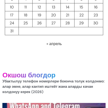
10
11
12
13
14
15
16
17
18
19
20
21
22
23
24
25
26
27
28
29
30
31
« апрель
Окшош блогдор
Убактылуу телефон номерлери боюнча толук колдонмо:
алар эмне, алар кантип иштейт жана аларды качан
колдонуу керек (2026)