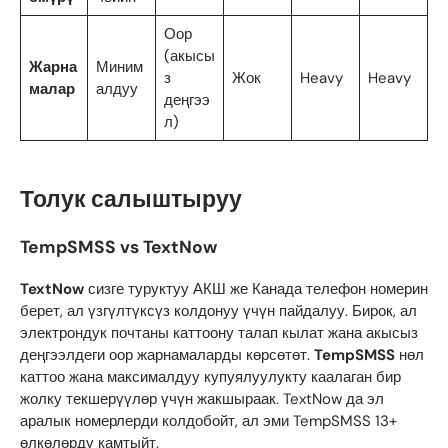
Оор
(акысы
Жарна
Миним
з
Жок
Heavy
Heavy
малар
алдуу
деңгээ
л)
Толук салыштыруу
TempSMSS vs TextNow
TextNow
сизге туруктуу АКШ же Канада телефон номерин
берет, ал үзгүлтүксүз колдонуу үчүн пайдалуу. Бирок, ал
электрондук почтаны каттоону талап кылат жана акысыз
деңгээлдеги оор жарнамаларды көрсөтөт.
TempSMSS
нөл
каттоо жана максималдуу купуялуулукту каалаган бир
жолку текшерүүлөр үчүн жакшыраак. TextNow да эл
аралык номерлерди колдобойт, ал эми TempSMSS 13+
өлкөлөрдү камтыйт.