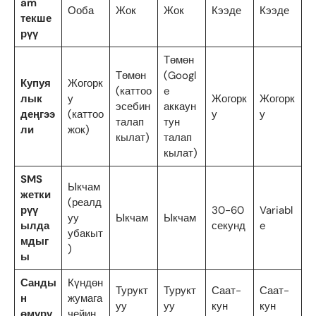
am
Ооба
Жок
Жок
Кээде
Кээде
текше
рүү
Төмөн
Төмөн
(Googl
Купуя
Жогорк
(каттоо
e
лык
у
Жогорк
Жогорк
эсебин
аккаун
деңгээ
(каттоо
у
у
талап
тун
ли
жок)
кылат)
талап
кылат)
SMS
Ыкчам
жетки
(реалд
рүү
30-60
Variabl
уу
Ыкчам
Ыкчам
ылда
секунд
e
убакыт
мдыг
)
ы
Санды
Күндөн
Турукт
Турукт
Саат-
Саат-
н
жумага
уу
уу
кун
кун
өмүрү
чейин