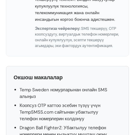
купуялуулук технологиясы,
телекоммуникация жана онлайн
инсандыгын коргоо боюнча адистешкен.
Экспертиза чөйрөлөрү:
SMS текшерүү, OTP
коопсуздугу, виртуалдык телефон номерлери,
онлайн купуялуулук, эсепти текшерүү
агымдары, эки фактордук аутентификация.
Окшош макалалар
Temp Sweden номурларынан онлайн SMS
алыңыз
Коопсуз OTP каттоо эсебин түзүү үчүн
TempSMSS.com сайтынан убактылуу
телефон номерлерин колдонуу
Dragon Ball FighterZ: Убактылуу телефон
номерлери менен кызыктуу мушташ оюну