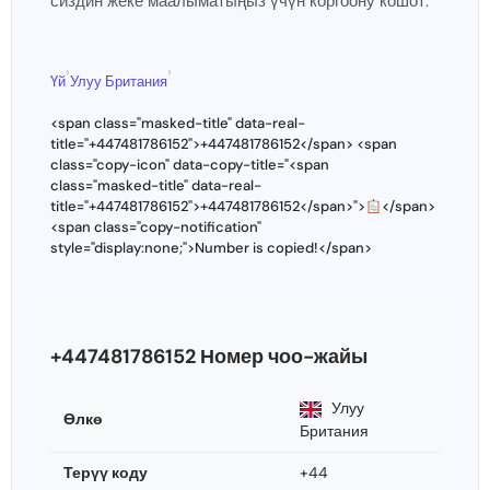
сиздин жеке маалыматыңыз үчүн коргоону кошот.
›
›
Үй
Улуу Британия
<span class="masked-title" data-real-
title="+447481786152">+447481786152</span> <span
class="copy-icon" data-copy-title="<span
class="masked-title" data-real-
title="+447481786152">+447481786152</span>">
</span>
<span class="copy-notification"
style="display:none;">Number is copied!</span>
+447481786152 Номер чоо-жайы
Улуу
Өлкө
Британия
Терүү коду
+44