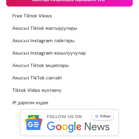
Free Tiktok Views
Акысыз Tiktok жактыруулары
Акысыз Instagram лайктары
Акысыз Instagram жазылуучулар
Акысыз Tiktok акциялары
Акысыз TikTok сактайт
Tiktok Video жүктөөчү
IP дарегин издөө