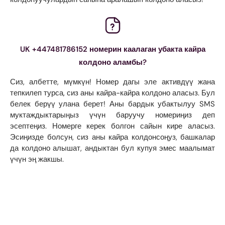
UK +447481786152 номерин каалаган убакта кайра
колдоно аламбы?
Сиз, албетте, мүмкүн! Номер дагы эле активдүү жана
тепкилеп турса, сиз аны кайра-кайра колдоно аласыз. Бул
белек берүү улана берет! Аны бардык убактылуу SMS
муктаждыктарыңыз үчүн баруучу номериңиз деп
эсептеңиз. Номерге керек болгон сайын кире аласыз.
Эсиңизде болсун, сиз аны кайра колдонсоңуз, башкалар
да колдоно алышат, андыктан бул купуя эмес маалымат
үчүн эң жакшы.