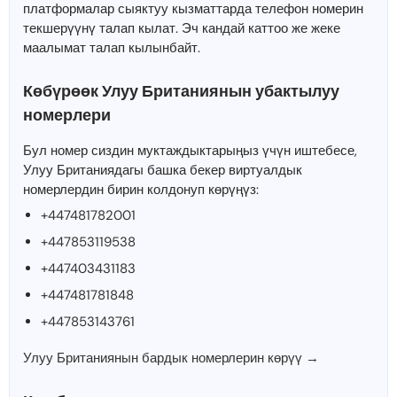
платформалар сыяктуу кызматтарда телефон номерин
текшерүүнү талап кылат. Эч кандай каттоо же жеке
маалымат талап кылынбайт.
Көбүрөөк Улуу Британиянын убактылуу
номерлери
Бул номер сиздин муктаждыктарыңыз үчүн иштебесе,
Улуу Британиядагы башка бекер виртуалдык
номерлердин бирин колдонуп көрүңүз:
+447481782001
+447853119538
+447403431183
+447481781848
+447853143761
Улуу Британиянын бардык номерлерин көрүү →