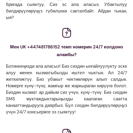
бригада сыяктуу. Сиз эс ала аласыз. Убактылуу
билдирүүлөрүңүз түбөлүккө сакталбайт. Абдан тыкан,
ыя?
Мен UK +447481786152 темп номерин 24/7 колдоно
аламбы?
Ботинкеңизди ала аласыз! Биз сиздин ынгайлуулукту эске
алуу менен кызматыбызды иштеп чыктык. Ал 24/7
жеткиликтүү. Биз убакыт чектөөлөрүн алып салдык.
Номерге күнү-түнү, жамгыр же жаркыраган кирүүгө болот.
Биздин кызмат ар дайым сиз үчүн, күнү-түнү. Биз сиздин
SMS муктаждыктарыңызды каалаган саатта
канааттандырууга даярбыз. Бул сиздин билдирүүлөрүңүз
үчүн 24/7 консьержге ээ сыяктуу!