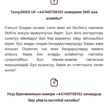
TempSMSS UK +447481786152 номерине SMS ала
аламбы?
Сөзсүз! Биздин кызмат сизге жеке же болбосо каалаган
SMSти алууга мүмкүнчүлүк берет. Бул йога инструктору
сыяктуу ийкемдүү! Биз бир маанилүү ойду айтышыбыз
керек: бул жерде сиздин билдирүүлөрүңүздү баары көрө
алышат. Ошентип, сиз жеке билдирүүлөрдү жөнөтө
аласыз, бирок биз аларды ылайыктуу сактоону
сунуштайбыз. Бул көрнөк-жарнак тактасына
жазышкандай. Бул кызыктуу, бирок ал этияттыкты талап
кылат!
Улуу Британиянын номери +447481786152 качандыр
бир убакта иштебей калабы?