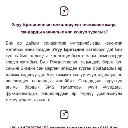
Улуу Британиянын өлкөлөрүнүн тизмесине жаңы
сандарды канчалык көп кошуп турасыз?
Биз ар дайым санариптик империябызды кеңейтип
жатабыз жана биздин
Улуу Британия
категория да! Биз
күн сайын алдыңкы коллекциябызга жаңы номерлерди
кошуп жатабыз. Бул Рождествонун таңындай, бирок күн
сайын! Биздин сан мергенчилерден турган бригадабыз ар
дайым изденуу-де. Биз тизмеге кошуу үчүн эң жаңы, эң
ишенимдүү сандарды издейбиз. Сандардын туруктуу
агымы бардык SMS талаптары үчүн учурдагы,
функционалдык опциялардын ар түрдүү диапазонуна
жетүүнү камсыз кылат.
UK +447481786152 телефон номери менен SMS бир