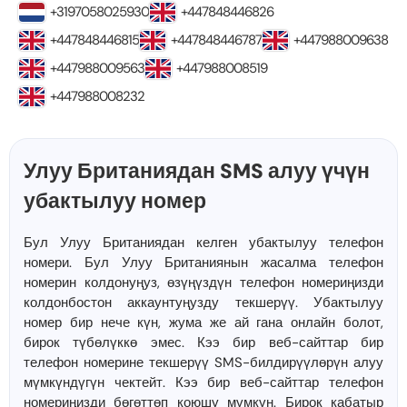
+3197058025930
+447848446826
+447848446815
+447848446787
+447988009638
+447988009563
+447988008519
+447988008232
Улуу Британиядан SMS алуу үчүн
убактылуу номер
Бул Улуу Британиядан келген убактылуу телефон
номери. Бул Улуу Британиянын жасалма телефон
номерин колдонуңуз, өзүңүздүн телефон номериңизди
колдонбостон аккаунтуңузду текшерүү. Убактылуу
номер бир нече күн, жума же ай гана онлайн болот,
бирок түбөлүккө эмес. Кээ бир веб-сайттар бир
телефон номерине текшерүү SMS-билдирүүлөрүн алуу
мүмкүндүгүн чектейт. Кээ бир веб-сайттар телефон
номериңизди бөгөттөп коюшу мүмкүн. Бирок кабатыр