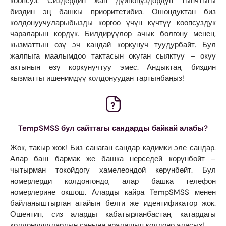
коопсуз. Сиздердин жан дүйнөңүздөрдүн тынчтыгы
биздин эң башкы приоритетибиз. Ошондуктан биз
колдонуучуларыбызды коргоо үчүн күчтүү коопсуздук
чараларын көрдүк. Билдирүүлөр ачык болгону менен,
кызматтын өзү эч кандай коркунуч туудурбайт. Бул
жалпыга маалымдоо тактасын окуган сыяктуу – окуу
актынын өзү коркунучтуу эмес. Андыктан, биздин
кызматты ишенимдүү колдонуудан тартынбаңыз!
TempSMSS бул сайттагы сандарды байкай алабы?
Жок, такыр жок! Биз санаган сандар кадимки эле сандар.
Алар баш бармак же башка нерседей көрүнбөйт –
чытырман токойдогу хамелеондой көрүнбөйт. Бул
номерлерди колдонгондо, алар башка телефон
номерлерине окшош. Аларды кайра TempSMSS менен
байланыштырган атайын белги же идентификатор жок.
Ошентип, сиз аларды кабатырланбастан, катардагы
колдонуучулардын санына аралашып колдоно аласыз!