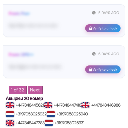
5 DAYS AGO
From: Pos•
Yo•• Po•• •••••• •••• ••• ••••••
Verify to unlock
6 DAYS AGO
From: OPE•••
Yo•• Op•••• •••••• •••• ••• ••••••
Verify to unlock
1 of 32
Next
Акыркы 20 номер
+447848445621
+447848447418
+447848446986
+3197058025932
+3197058025940
+447848447283
+3197058025931