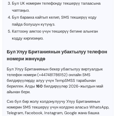
Бул UK номерин телефонду текшерүү талаасына
чаптаңыз.
Бул баракка кайтып келип, SMS текшерүү коду
пайда болушун күтүңүз.
Каттоону аяктоо үчүн текшерүү бетине алынган
кодду киргизиңиз.
Бул Улуу Британиянын убактылуу телефон
номери жөнүндө
Бул Улуу Британиянын бекер убактылуу виртуалдык
телефон номери (+447481786152) онлайн SMS
билдирүүлөрдү алуу үчүн TempSMSS тарабынан
берилген. Алды
160
билдирүүлөр 2026-жылдын май
айынан бери.
Сиз бул бир жолу колдонулуучу Улуу Британиянын
номерин SMS текшерүү үчүн колдоно аласыз WhatsApp,
Telegram, Facebook, Instagram, Google жана башка