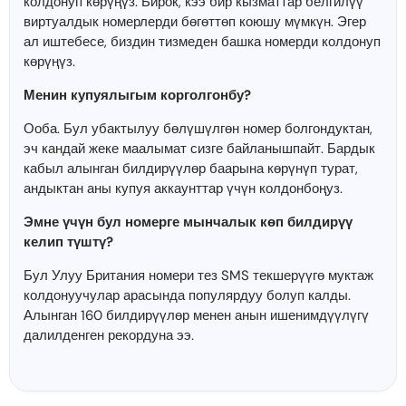
колдонуп көрүңүз. Бирок, кээ бир кызматтар белгилүү
виртуалдык номерлерди бөгөттөп коюшу мүмкүн. Эгер
ал иштебесе, биздин тизмеден башка номерди колдонуп
көрүңүз.
Менин купуялыгым корголгонбу?
Ооба. Бул убактылуу бөлүшүлгөн номер болгондуктан,
эч кандай жеке маалымат сизге байланышпайт. Бардык
кабыл алынган билдирүүлөр баарына көрүнүп турат,
андыктан аны купуя аккаунттар үчүн колдонбоңуз.
Эмне үчүн бул номерге мынчалык көп билдирүү
келип түштү?
Бул Улуу Британия номери тез SMS текшерүүгө муктаж
колдонуучулар арасында популярдуу болуп калды.
Алынган 160 билдирүүлөр менен анын ишенимдүүлүгү
далилденген рекордуна ээ.