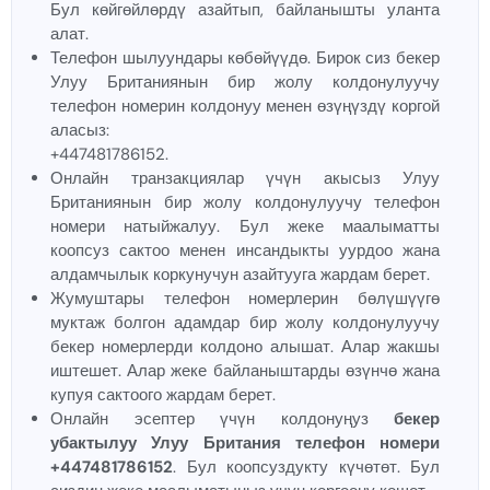
Бул көйгөйлөрдү азайтып, байланышты уланта
алат.
Телефон шылуундары көбөйүүдө. Бирок сиз бекер
Улуу Британиянын бир жолу колдонулуучу
телефон номерин колдонуу менен өзүңүздү коргой
аласыз:
+447481786152.
Онлайн транзакциялар үчүн акысыз Улуу
Британиянын бир жолу колдонулуучу телефон
номери натыйжалуу. Бул жеке маалыматты
коопсуз сактоо менен инсандыкты уурдоо жана
алдамчылык коркунучун азайтууга жардам берет.
Жумуштары телефон номерлерин бөлүшүүгө
муктаж болгон адамдар бир жолу колдонулуучу
бекер номерлерди колдоно алышат. Алар жакшы
иштешет. Алар жеке байланыштарды өзүнчө жана
купуя сактоого жардам берет.
Онлайн эсептер үчүн колдонуңуз
бекер
убактылуу Улуу Британия телефон номери
+447481786152
. Бул коопсуздукту күчөтөт. Бул