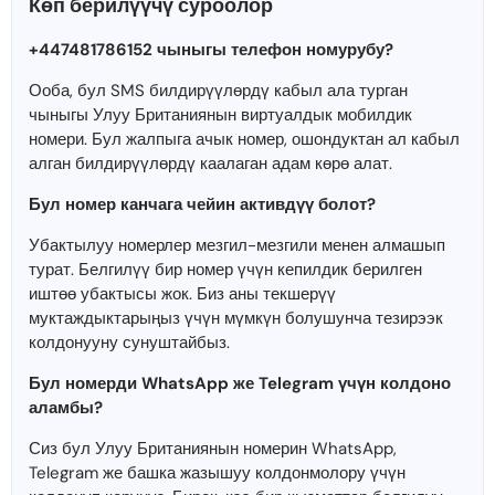
Көп берилүүчү суроолор
+447481786152 чыныгы телефон номурубу?
Ооба, бул SMS билдирүүлөрдү кабыл ала турган
чыныгы Улуу Британиянын виртуалдык мобилдик
номери. Бул жалпыга ачык номер, ошондуктан ал кабыл
алган билдирүүлөрдү каалаган адам көрө алат.
Бул номер канчага чейин активдүү болот?
Убактылуу номерлер мезгил-мезгили менен алмашып
турат. Белгилүү бир номер үчүн кепилдик берилген
иштөө убактысы жок. Биз аны текшерүү
муктаждыктарыңыз үчүн мүмкүн болушунча тезирээк
колдонууну сунуштайбыз.
Бул номерди WhatsApp же Telegram үчүн колдоно
аламбы?
Сиз бул Улуу Британиянын номерин WhatsApp,
Telegram же башка жазышуу колдонмолору үчүн