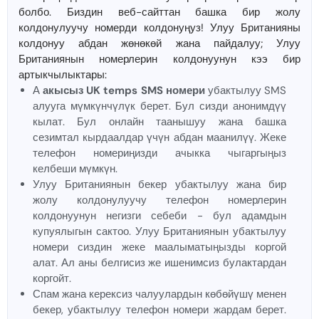
болбо. Биздин веб-сайттан башка бир жолу
колдонулуучу номерди колдонуңуз! Улуу Британияны
колдонуу абдан жөнөкөй жана пайдалуу; Улуу
Британиянын номерлерин колдонуунун кээ бир
артыкчылыктары:
А
акысыз UK temps SMS номери
убактылуу SMS
алууга мүмкүнчүлүк берет. Бул сизди анонимдүү
кылат. Бул онлайн таанышуу жана башка
сезимтал кырдаалдар үчүн абдан маанилүү. Жеке
телефон номериңизди ачыкка чыгаргыңыз
келбеши мүмкүн.
Улуу Британиянын бекер убактылуу жана бир
жолу колдонулуучу телефон номерлерин
колдонуунун негизги себеби - бул адамдын
купуялыгын сактоо. Улуу Британиянын убактылуу
номери сиздин жеке маалыматыңызды коргой
алат. Ал аны белгисиз же ишенимсиз булактардан
коргойт.
Спам жана керексиз чалуулардын көбөйүшү менен
бекер, убактылуу телефон номери жардам берет.