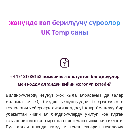
жөнүндө көп берилүүчү суроолор
UK Temp саны
+447481786152 номерине жөнөтүлгөн билдирүүлөр
мен кодду алгандан кийин жоголуп кетеби?
Билдирүүлөрдү өзүңүз жок кыла албасаңыз да (алар
жалпыга ачык), биздин укмуштуудай tempsmss.com
технология чеберлери сизди колдоду! Алар белгилүү бир
убакыттан кийин ал билдирүүлөрдү унутуп коё турган
татаал автоматташтырылган системаны ишке киргизишти.
Бул арткы планда катуу иштеген санарип тазалоочу