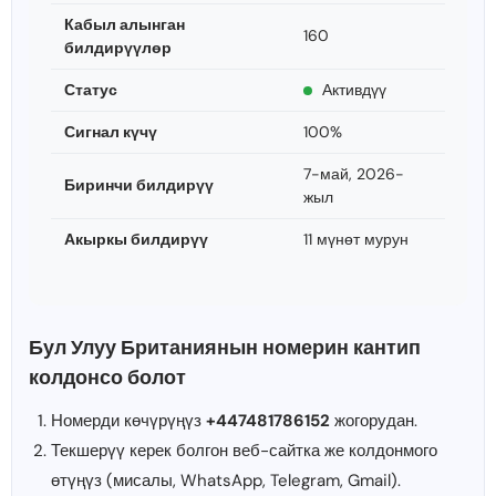
Кабыл алынган
160
билдирүүлөр
Статус
Активдүү
Сигнал күчү
100%
7-май, 2026-
Биринчи билдирүү
жыл
Акыркы билдирүү
11 мүнөт мурун
Бул Улуу Британиянын номерин кантип
колдонсо болот
Номерди көчүрүңүз
+447481786152
жогорудан.
Текшерүү керек болгон веб-сайтка же колдонмого
өтүңүз (мисалы, WhatsApp, Telegram, Gmail).