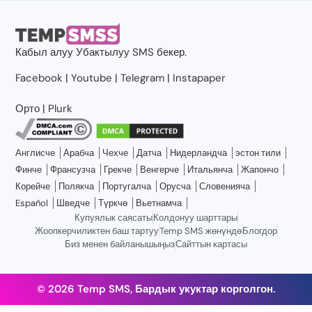
Кабыл алуу
Убактылуу SMS
бекер.
Facebook
|
Youtube
|
Telegram
|
Instapaper
Орто
|
Plurk
Англисче
Арабча
Чехче
Датча
Нидерландча
эстон тили
Финче
Франсузча
Грекче
Венгерче
Итальянча
Жапончо
Корейче
Полякча
Португалча
Орусча
Словенияча
Español
Шведче
Түркчө
Вьетнамча
Купуялык саясаты
Колдонуу шарттары
Жоопкерчиликтен баш тартуу
Temp SMS жөнүндө
Блогдор
Биз менен байланышыңыз
Сайттын картасы
© 2026 Temp SMS, Бардык укуктар корголгон.