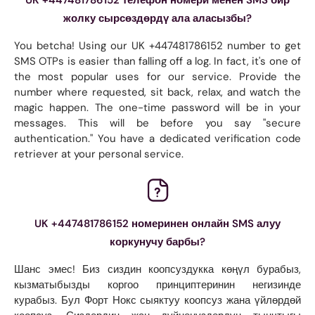
жолку сырсөздөрдү ала аласызбы?
You betcha! Using our UK +447481786152 number to get
SMS OTPs is easier than falling off a log. In fact, it's one of
the most popular uses for our service. Provide the
number where requested, sit back, relax, and watch the
magic happen. The one-time password will be in your
messages. This will be before you say "secure
authentication." You have a dedicated verification code
retriever at your personal service.
UK +447481786152 номеринен онлайн SMS алуу
коркунучу барбы?
Шанс эмес! Биз сиздин коопсуздукка көңүл бурабыз,
кызматыбызды коргоо принциптеринин негизинде
курабыз. Бул Форт Нокс сыяктуу коопсуз жана үйлөрдөй