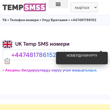
Үй
»
Телефон номери
»
Улуу Британия
» +447481786152
UK Temp SMS номери
+447481786152
НОМЕРДИ КӨЧҮРҮҮ
» Акыркы билдирүүлөрдү көрүү үчүн жаңыртыңыз.