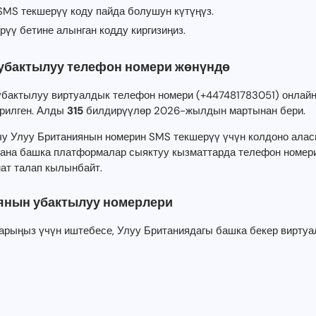
 SMS текшерүү коду пайда болушун күтүңүз.
рүү бетине алынган кодду киргизиңиз.
убактылуу телефон номери жөнүндө
убактылуу виртуалдык телефон номери (+447481783051) онлай
рилген. Алды
315
билдирүүлөр 2026-жылдын мартынан бери.
чу Улуу Британиянын номерин SMS текшерүү үчүн колдоно алас
 жана башка платформалар сыяктуу кызматтарда телефон номери
ат талап кылынбайт.
янын убактылуу номерлери
арыңыз үчүн иштебесе, Улуу Британиядагы башка бекер вирту