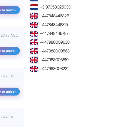
+3197058025930
y to unlock
+447848446826
+447848446815
+447848446787
3 DAYS AGO
+447988009638
+447988009563
y to unlock
+447988008519
+447988008232
3 DAYS AGO
y to unlock
3 DAYS AGO