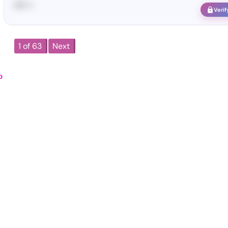
68••••
Verif
1 of 63
Next
р