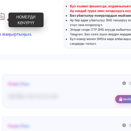
Бул кызмат фишингди, алдамчылыкт
Ар кандай туура эмес колдонууга кат
Биз убактылуу номурлардын мыйзам
НОМЕРДИ
Ар бир адам убактылуу SMS текшерүү ко
КӨЧҮРҮҮ
үчүн гана колдонуңуз.
Эгерде сизде OTP SMS алууда кыйынчы
н жаңыртыңыз.
Telegram
. Биз сизге ошол жерден жардам
Бул номер менен SMSти көрө албасаңыз
сандарды тапкыч
.
3
From: Pos•
Yo•• Po•• •••••• •••• ••• ••••••
Verif
3
From: Pos•