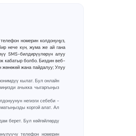
телефон номерин колдонуңуз,
ир нече күн, жума же ай гана
ерүү SMS-билдирүүлөрүн алуу
ок кабатыр болбо. Биздин веб-
 жөнөкөй жана пайдалуу; Улуу
нонимдүү кылат. Бул онлайн
иңизди ачыкка чыгаргыңыз
донуунун негизги себеби -
матыңызды коргой алат. Ал
ам берет. Бул көйгөйлөрдү
онулуучу телефон номерин