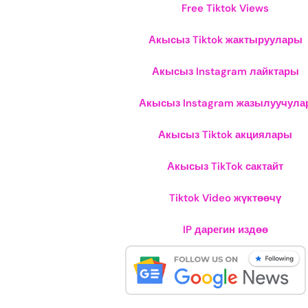
Free Tiktok Views
Акысыз Tiktok жактыруулары
Акысыз Instagram лайктары
Акысыз Instagram жазылуучула
Акысыз Tiktok акциялары
Акысыз TikTok сактайт
Tiktok Video жүктөөчү
IP дарегин издөө