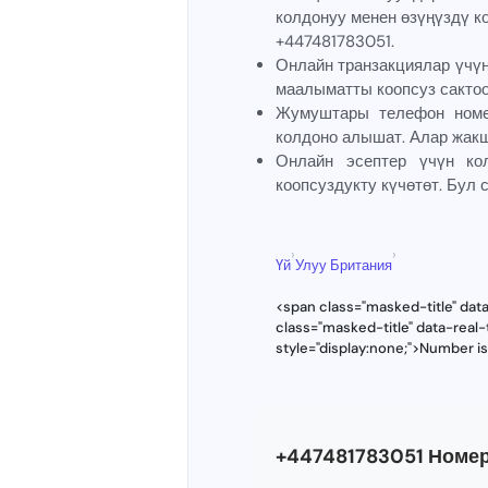
колдонуу менен өзүңүздү ко
+447481783051.
Онлайн транзакциялар үчү
маалыматты коопсуз сактоо
Жумуштары телефон номер
колдоно алышат. Алар жакш
Онлайн эсептер үчүн к
коопсуздукту күчөтөт. Бул
›
›
Үй
Улуу Британия
<span class="masked-title" dat
class="masked-title" data-real
style="display:none;">Number i
+447481783051 Номе