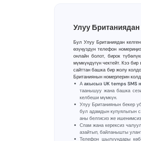
Улуу Британиядан
Бул Улуу Британиядан келге
өзүңүздүн телефон номериңиз
онлайн болот, бирок түбөлү
мүмкүндүгүн чектейт. Кээ бир
сайттан башка бир жолу колд
Британиянын номерлерин колд
А
акысыз UK temps SMS 
таанышуу жана башка сез
келбеши мүмкүн.
Улуу Британиянын бекер у
бул адамдын купуялыгын с
аны белгисиз же ишенимсиз
Спам жана керексиз чалуу
азайтып, байланышты улант
Телефон шылуундары көбө