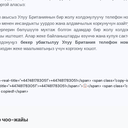
ргой аласыз:
н акысыз Улуу Британиянын бир жолу колдонулуучу телефон но
 менен инсандыкты уурдоо жана алдамчылык коркунучун азайту
лерин бөлүшүүгө муктаж болгон адамдар бир жолу колдо
ы иштешет. Алар жеке байланыштарды өзүнчө жана купуя сакто
олдонуңуз
бекер убактылуу Улуу Британия телефон ном
 сиздин жеке маалыматыңыз үчүн коргоону кошот.
a-real-title="+447481783051">+447481783051</span> <span class="copy-i
-title="+447481783051">+447481783051</span>">
</span> <span class="c
s copied!</span>
р чоо-жайы