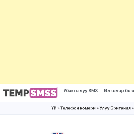
Убактылуу SMS
Өлкөлөр бою
Үй
»
Телефон номери
»
Улуу Британия
»