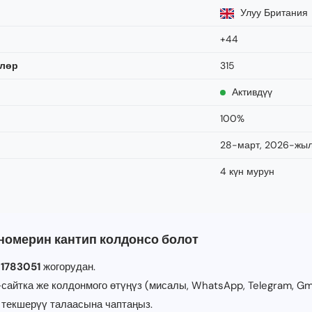
Улуу Британия
+44
үлөр
315
Активдүү
100%
28-март, 2026-жы
4 күн мурун
номерин кантип колдонсо болот
1783051
жогорудан.
сайтка же колдонмого өтүңүз (мисалы, WhatsApp, Telegram, Gma
 текшерүү талаасына чаптаңыз.