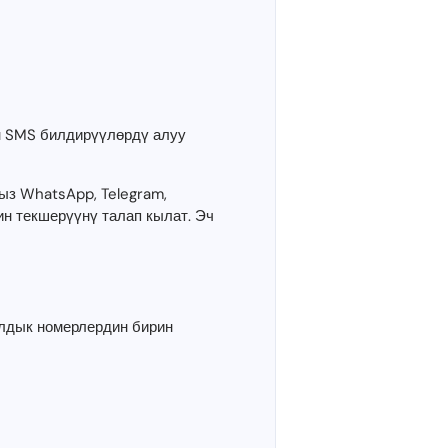
н SMS билдирүүлөрдү алуу
ыз WhatsApp, Telegram,
н текшерүүнү талап кылат. Эч
алдык номерлердин бирин