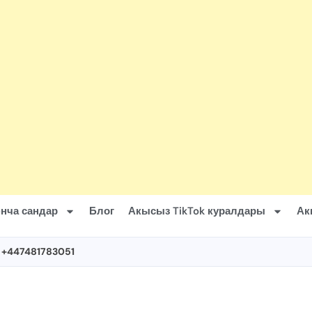
нча сандар
Блог
Акысыз TikTok куралдары
Ак
 +447481783051