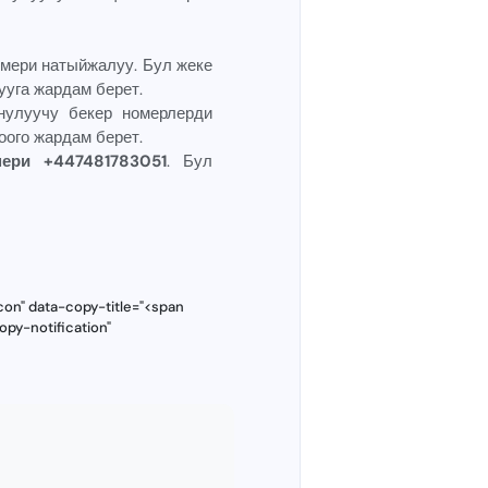
мери натыйжалуу. Бул жеке
уга жардам берет.
нулуучу бекер номерлерди
ого жардам берет.
ери +447481783051
. Бул
con" data-copy-title="<span
opy-notification"