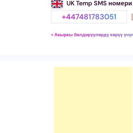
UK Temp SMS номери
+447481783051
» Акыркы билдирүүлөрдү көрүү үчү