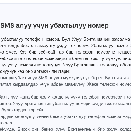
 SMS алуу үчүн убактылуу номер
н убактылуу телефон номери. Бул Улуу Британиянын жасалма 
ди колдонбостон аккаунтуңузду текшерүү. Убактылуу номер б
ккө эмес. Кээ бир веб-сайттар бир телефон номерине текш
 веб-сайттар телефон номериңизди бөгөттөп коюшу мүмкүн. Бир
онулуучу номерди колдонуңуз! Улуу Британияны колдонуу абдан
онуунун кээ бир артыкчылыктары:
номери
убактылуу SMS алууга мүмкүнчүлүк берет. Бул сизди а
имтал кырдаалдар үчүн абдан маанилүү. Жеке телефон номер
бактылуу жана бир жолу колдонулуучу телефон номерлерин кол
актоо. Улуу Британиянын убактылуу номери сиздин жеке маалы
 булактардан коргойт.
лардын көбөйүшү менен бекер, убактылуу телефон номери жард
а алат.
йүүдө. Бирок сиз бекер Улуу Британиянын бир жолу колд