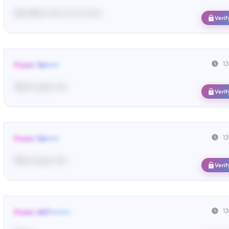
Yo•• Po•• •••••• •••• ••• ••••••
Verif
1
From: Tel•••••
Te••••• co•• •••••
Verif
1
From: Tel•••••
Te••••• co•• •••••
Verif
1
From: 447••••••••