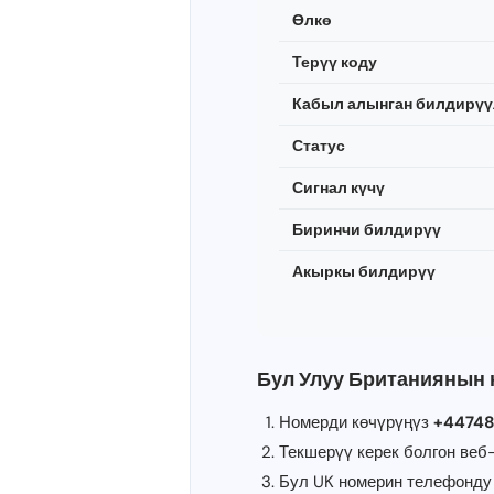
Өлкө
Терүү коду
Кабыл алынган билдирү
Статус
Сигнал күчү
Биринчи билдирүү
Акыркы билдирүү
Бул Улуу Британиянын 
Номерди көчүрүңүз
+44748
Текшерүү керек болгон веб-
Бул UK номерин телефонду