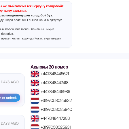
ы же мыйзамсыз текшерүүнү колдобойт.
уу тыюу салынат.
сыз колдонулушун колдобойбуз.
дун көрө алат. Аны сыноо жана өнүктүрүү
лык болсо, биз менен байланышыңыз
 беребиз.
, аракет кылып көрүңүз
Кокус виртуалдык
Акыркы 20 номер
+447848445621
 DAYS AGO
+447848447418
+447848446986
y to unlock
+3197058025932
+3197058025940
+447848447283
 DAYS AGO
+3197058025931