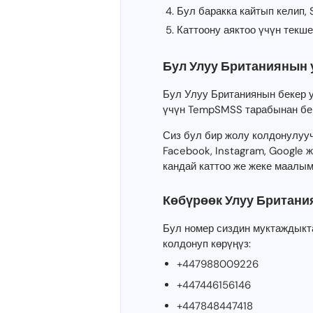
Бул баракка кайтып келип,
Каттоону аяктоо үчүн текше
Бул Улуу Британиянын 
Бул Улуу Британиянын бекер 
үчүн TempSMSS тарабынан бе
Сиз бул бир жолу колдонулуу
Facebook, Instagram, Google
кандай каттоо же жеке маалым
Көбүрөөк Улуу Британи
Бул номер сиздин муктаждыкт
колдонуп көрүңүз:
+447988009226
+447446156146
+447848447418