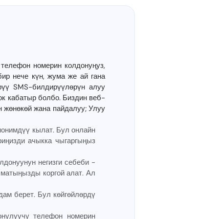
телефон номерин колдонуңуз,
ир нече күн, жума же ай гана
ерүү SMS-билдирүүлөрүн алуу
ок кабатыр болбо. Биздин веб-
 жөнөкөй жана пайдалуу; Улуу
нонимдүү кылат. Бул онлайн
иңизди ачыкка чыгаргыңыз
донуунун негизги себеби -
матыңызды коргой алат. Ал
ам берет. Бул көйгөйлөрдү
онулуучу телефон номерин