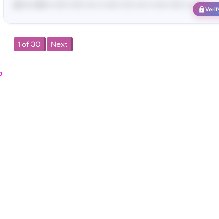
[S••••• SH••• •••••• •••••• •••• •• •••••• ••••• •••• •• ••••• •••••• •• ••••••
Verif
1 of 30
Next
р