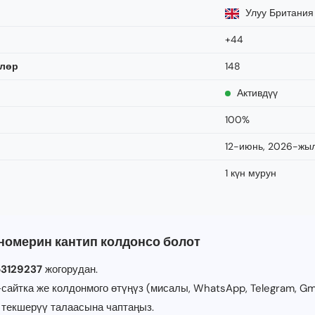
Улуу Британия
+44
үлөр
148
Активдүү
100%
12-июнь, 2026-жы
1 күн мурун
номерин кантип колдонсо болот
3129237
жогорудан.
сайтка же колдонмого өтүңүз (мисалы, WhatsApp, Telegram, Gma
 текшерүү талаасына чаптаңыз.