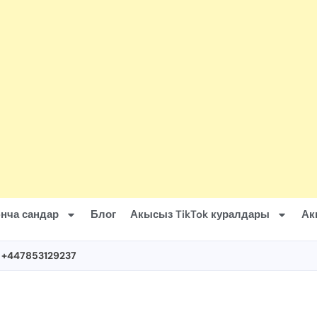
нча сандар
Блог
Акысыз TikTok куралдары
Ак
 +447853129237