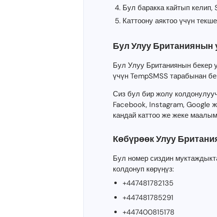
Бул баракка кайтып келип,
Каттоону аяктоо үчүн текше
Бул Улуу Британиянын 
Бул Улуу Британиянын бекер 
үчүн TempSMSS тарабынан бе
Сиз бул бир жолу колдонулуу
Facebook, Instagram, Google
кандай каттоо же жеке маалым
Көбүрөөк Улуу Британи
Бул номер сиздин муктаждыкт
колдонуп көрүңүз:
+447481782135
+447481785291
+447400815178