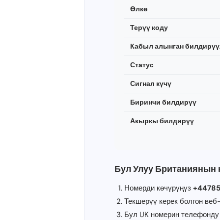
Өлкө
Терүү коду
Кабыл алынган билдирү
Статус
Сигнал күчү
Биринчи билдирүү
Акыркы билдирүү
Бул Улуу Британиянын 
Номерди көчүрүңүз
+44785
Текшерүү керек болгон веб-
Бул UK номерин телефонду