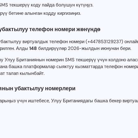
 SMS текшерүү коду пайда болушун күтүңүз.
рүү бетине алынган кодду киргизиңиз.
убактылуу телефон номери жөнүндө
убактылуу виртуалдык телефон номери (+447853129237) онла
рилген. Алды
148
билдирүүлөр 2026-жылдын июнунан бери.
чу Улуу Британиянын номерин SMS текшерүү үчүн колдоно алас
 жана башка платформалар сыяктуу кызматтарда телефон номери
ат талап кылынбайт.
янын убактылуу номерлери
арыңыз үчүн иштебесе, Улуу Британиядагы башка бекер вирту