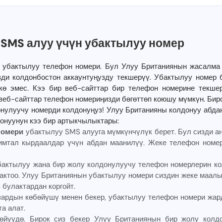
 SMS алуу үчүн убактылуу номер
н убактылуу телефон номери. Бул Улуу Британиянын жасалма 
ди колдонбостон аккаунтуңузду текшерүү. Убактылуу номер б
ккө эмес. Кээ бир веб-сайттар бир телефон номерине текш
 веб-сайттар телефон номериңизди бөгөттөп коюшу мүмкүн. Бир
онулуучу номерди колдонуңуз! Улуу Британияны колдонуу абдан
онуунун кээ бир артыкчылыктары:
номери
убактылуу SMS алууга мүмкүнчүлүк берет. Бул сизди а
имтал кырдаалдар үчүн абдан маанилүү. Жеке телефон номер
бактылуу жана бир жолу колдонулуучу телефон номерлерин кол
актоо. Улуу Британиянын убактылуу номери сиздин жеке маалы
 булактардан коргойт.
лардын көбөйүшү менен бекер, убактылуу телефон номери жард
а алат.
йүүдө. Бирок сиз бекер Улуу Британиянын бир жолу колд