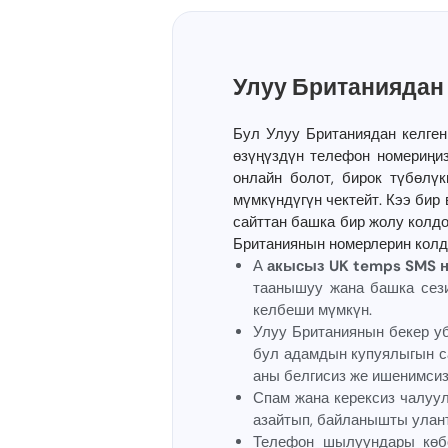
Улуу Британиядан
Бул Улуу Британиядан келге
өзүңүздүн телефон номериңиз
онлайн болот, бирок түбөлү
мүмкүндүгүн чектейт. Кээ бир
сайттан башка бир жолу колд
Британиянын номерлерин колд
А
акысыз UK temps SMS 
таанышуу жана башка сез
келбеши мүмкүн.
Улуу Британиянын бекер у
бул адамдын купуялыгын с
аны белгисиз же ишенимсиз
Спам жана керексиз чалуу
азайтып, байланышты улант
Телефон шылуундары көбө