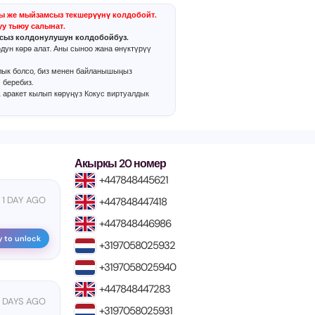
ы же мыйзамсыз текшерүүнү колдобойт.
уу тыюу салынат.
сыз колдонулушун колдобойбуз.
дун көрө алат. Аны сыноо жана өнүктүрүү
лык болсо, биз менен байланышыңыз
 беребиз.
, аракет кылып көрүңүз
Кокус виртуалдык
Акыркы 20 номер
+447848445621
1 DAY AGO
+447848447418
+447848446986
y to unlock
+3197058025932
+3197058025940
+447848447283
 DAYS AGO
+3197058025931