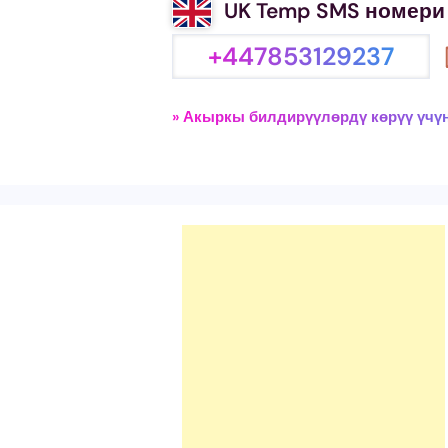
UK Temp SMS номери
+447853129237
» Акыркы билдирүүлөрдү көрүү үчү