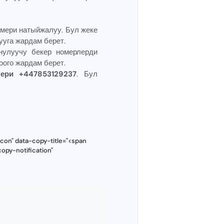
мери натыйжалуу. Бул жеке
уга жардам берет.
нулуучу бекер номерлерди
ого жардам берет.
ери +447853129237
. Бул
con" data-copy-title="<span
opy-notification"