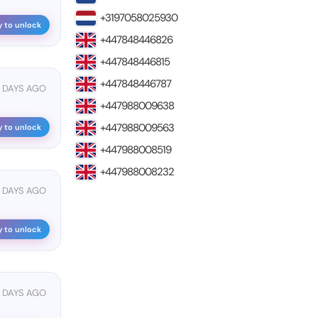
+3197058025930
y to unlock
+447848446826
+447848446815
+447848446787
7 DAYS AGO
+447988009638
+447988009563
y to unlock
+447988008519
+447988008232
0 DAYS AGO
y to unlock
6 DAYS AGO