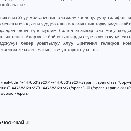
ргой аласыз:
н акысыз Улуу Британиянын бир жолу колдонулуучу телефон но
 менен инсандыкты уурдоо жана алдамчылык коркунучун азайту
лерин бөлүшүүгө муктаж болгон адамдар бир жолу колдо
ы иштешет. Алар жеке байланыштарды өзүнчө жана купуя сакто
олдонуңуз
бекер убактылуу Улуу Британия телефон ном
 сиздин жеке маалыматыңыз үчүн коргоону кошот.
a-real-title="+447853129237">+447853129237</span> <span class="copy-i
l-title="+447853129237">+447853129237</span>">
</span> <span class="c
s copied!</span>
р чоо-жайы