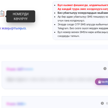
Бул кызмат фишингди, алдамчылыкт
Ар кандай туура эмес колдонууга кат
Биз убактылуу номурлардын мыйзам
НОМЕРДИ
Ар бир адам убактылуу SMS текшерүү ко
КӨЧҮРҮҮ
үчүн гана колдонуңуз.
Эгерде сизде OTP SMS алууда кыйынчы
н жаңыртыңыз.
Telegram
. Биз сизге ошол жерден жардам
Бул номер менен SMSти көрө албасаңыз
сандарды тапкыч
.
From: 447••••••••
Ma•••• ka••••• • •••••• •••••• •• ••• • •••••• • ••••• •• •••••• •••••• ••••••
Verif
6
From: SHE••