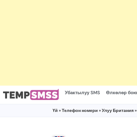
Убактылуу SMS
Өлкөлөр бою
Үй
»
Телефон номери
»
Улуу Британия
»