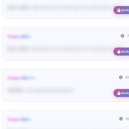
[S••••• SH••• •••••• •••••• •••• •• •••••• ••••• •••• •• ••••• •••••• •• ••••••
Verif
From: SHE••
[S••••• SH••• •••••• •••••• •••• •• •••••• ••••• •••• •• ••••• •••••• •• ••••••
Verif
1
From: FAC•••••
76• 95• •• •••• •••••• ••••• ••••• ••••• •••
Verif
1
From: SHE••