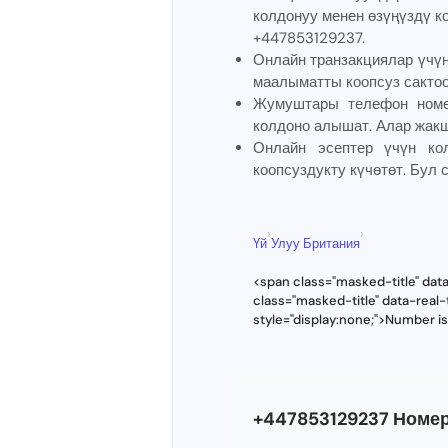
колдонуу менен өзүңүздү ко
+447853129237.
Онлайн транзакциялар үчү
маалыматты коопсуз сактоо
Жумуштары телефон номер
колдоно алышат. Алар жакш
Онлайн эсептер үчүн к
коопсуздукту күчөтөт. Бул
›
›
Үй
Улуу Британия
<span class="masked-title" dat
class="masked-title" data-rea
style="display:none;">Number i
+447853129237 Номе