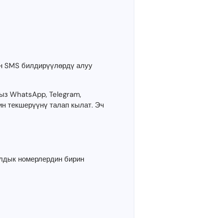
йн SMS билдирүүлөрдү алуу
ыз WhatsApp, Telegram,
н текшерүүнү талап кылат. Эч
алдык номерлердин бирин