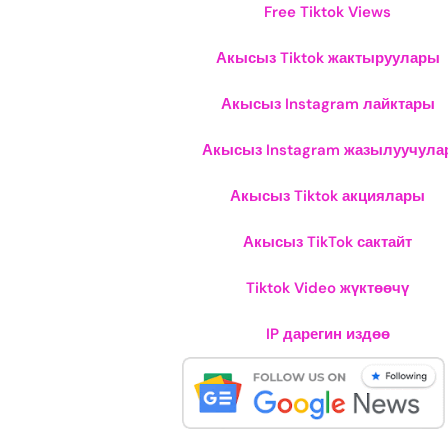
Free Tiktok Views
Акысыз Tiktok жактыруулары
Акысыз Instagram лайктары
Акысыз Instagram жазылуучула
Акысыз Tiktok акциялары
Акысыз TikTok сактайт
Tiktok Video жүктөөчү
IP дарегин издөө