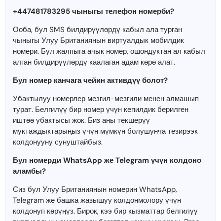
+447481783295 чыныгы телефон номерби?
Ооба, бул SMS билдирүүлөрдү кабыл ала турган
чыныгы Улуу Британиянын виртуалдык мобилдик
номери. Бул жалпыга ачык номер, ошондуктан ал кабыл
алган билдирүүлөрдү каалаган адам көрө алат.
Бул номер канчага чейин активдүү болот?
Убактылуу номерлер мезгил-мезгили менен алмашып
турат. Белгилүү бир номер үчүн кепилдик берилген
иштөө убактысы жок. Биз аны текшерүү
муктаждыктарыңыз үчүн мүмкүн болушунча тезирээк
колдонууну сунуштайбыз.
Бул номерди WhatsApp же Telegram үчүн колдоно
аламбы?
Сиз бул Улуу Британиянын номерин WhatsApp,
Telegram же башка жазышуу колдонмолору үчүн
колдонуп көрүңүз. Бирок, кээ бир кызматтар белгилүү