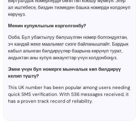
виртуалдык номерлерди бөгөттөп коюшу мүмкүн. Эгер
ал иштебесе, биздин тизмеден башка номерди колдонуп
көрүңүз.
Менин купуялыгым корголгонбу?
Ооба. Бул убактылуу бөлүшүлгөн номер болгондуктан,
эч кандай жеке маалымат сизге байланышпайт. Бардык
кабыл алынган билдирүүлөр баарына көрүнүп турат,
андыктан аны купуя аккаунттар үчүн колдонбоңуз.
Эмне үчүн бул номерге мынчалык көп билдирүү
келип түштү?
This UK number has been popular among users needing
quick SMS verification. With 536 messages received, it
has a proven track record of reliability.