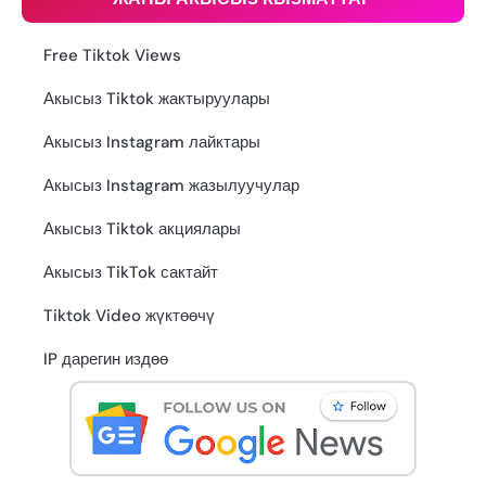
Free Tiktok Views
Акысыз Tiktok жактыруулары
Акысыз Instagram лайктары
Акысыз Instagram жазылуучулар
Акысыз Tiktok акциялары
Акысыз TikTok сактайт
Tiktok Video жүктөөчү
IP дарегин издөө