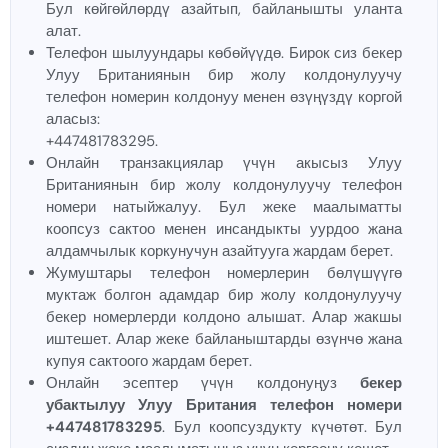
Бул көйгөйлөрдү азайтып, байланышты уланта
алат.
Телефон шылуундары көбөйүүдө. Бирок сиз бекер
Улуу Британиянын бир жолу колдонулуучу
телефон номерин колдонуу менен өзүңүздү коргой
аласыз:
+447481783295.
Онлайн транзакциялар үчүн акысыз Улуу
Британиянын бир жолу колдонулуучу телефон
номери натыйжалуу. Бул жеке маалыматты
коопсуз сактоо менен инсандыкты уурдоо жана
алдамчылык коркунучун азайтууга жардам берет.
Жумуштары телефон номерлерин бөлүшүүгө
муктаж болгон адамдар бир жолу колдонулуучу
бекер номерлерди колдоно алышат. Алар жакшы
иштешет. Алар жеке байланыштарды өзүнчө жана
купуя сактоого жардам берет.
Онлайн эсептер үчүн колдонуңуз
бекер
убактылуу Улуу Британия телефон номери
+447481783295
. Бул коопсуздукту күчөтөт. Бул