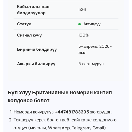
Кабыл алынган
536
билдирүүлөр
Статус
Активдүү
Сигнал күчү
100%
5-апрель, 2026-
Биринчи билдирүү
жыл
Акыркы билдирүү
5 саат мурун
Бул Улуу Британиянын номерин кантип
колдонсо болот
Номерди көчүрүңүз
+447481783295
жогорудан.
Текшерүү керек болгон веб-сайтка же колдонмого
өтүңүз (мисалы, WhatsApp, Telegram, Gmail).