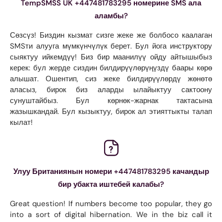
TempSMSS UK +447481783295 номерине SMS ала
аламбы?
Сөзсүз! Биздин кызмат сизге жеке же болбосо каалаган
SMSти алууга мүмкүнчүлүк берет. Бул йога инструктору
сыяктуу ийкемдүү! Биз бир маанилүү ойду айтышыбыз
керек: бул жерде сиздин билдирүүлөрүңүздү баары көрө
алышат. Ошентип, сиз жеке билдирүүлөрдү жөнөтө
аласыз, бирок биз аларды ылайыктуу сактоону
сунуштайбыз. Бул көрнөк-жарнак тактасына
жазышкандай. Бул кызыктуу, бирок ал этияттыкты талап
кылат!
Улуу Британиянын номери +447481783295 качандыр
бир убакта иштебей калабы?
Great question! If numbers become too popular, they go
into a sort of digital hibernation. We in the biz call it