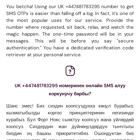
You betcha! Using our UK +447481783295 number to get
SMS OTPs is easier than falling off a log. In fact, it's one of
the most popular uses for our service. Provide the
number where requested, sit back, relax, and watch the
magic happen. The one-time password will be in your
messages. This will be before you say "secure
authentication." You have a dedicated verification code
retriever at your personal service.
UK +447481783295 номеринен онлайн SMS алуу
коркунучу барбы?
Шанс эмес! Биз сиздин коопсуздукка көңүл бурабыз,
кызматыбызды коргоо принциптеринин негизинде
курабыз. Бул Форт Нокс сыяктуу коопсуз жана үйлөрдөй
коопсуз. Сиздердин жан дүйнөңүздөрдүн тынчтыгы
биздин эң башкы приоритетибиз. Ошондуктан биз