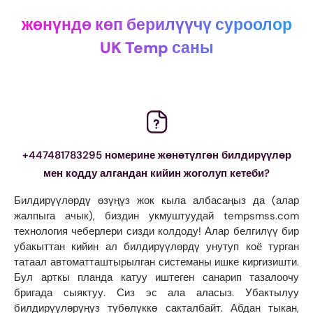
жөнүндө көп берилүүчү суроолор
UK Temp саны
+447481783295 номерине жөнөтүлгөн билдирүүлөр
мен кодду алгандан кийин жоголуп кетеби?
Билдирүүлөрдү өзүңүз жок кыла албасаңыз да (алар
жалпыга ачык), биздин укмуштуудай tempsmss.com
технология чеберлери сизди колдоду! Алар белгилүү бир
убакыттан кийин ал билдирүүлөрдү унутуп коё турган
татаал автоматташтырылган системаны ишке киргизишти.
Бул арткы планда катуу иштеген санарип тазалоочу
бригада сыяктуу. Сиз эс ала аласыз. Убактылуу
билдирүүлөрүңүз түбөлүккө сакталбайт. Абдан тыкан,