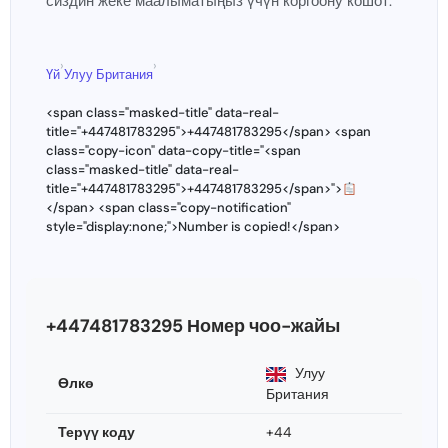
сиздин жеке маалыматыңыз үчүн коргоону кошот.
›
›
Үй
Улуу Британия
<span class="masked-title" data-real-
title="+447481783295">+447481783295</span> <span
class="copy-icon" data-copy-title="<span
class="masked-title" data-real-
title="+447481783295">+447481783295</span>">
</span> <span class="copy-notification"
style="display:none;">Number is copied!</span>
+447481783295 Номер чоо-жайы
Улуу
Өлкө
Британия
Терүү коду
+44