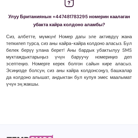
Улуу Британиянын +447481783295 номерин каалаган
убакта кайра колдоно аламбы?
Сиз, албетте, мүмкүн! Номер дагы эле активдүү жана
тепкилеп турса, сиз аны кайра-кайра колдоно аласыз. Бул
белек берүү улана берет! Аны бардык убактылуу SMS
муктаждыктарыңыз үчүн баруучу номериңиз деп
эсептеңиз. Номерге керек болгон сайын кире аласыз.
Эсиңизде болсун, сиз аны кайра колдонсоңуз, башкалар
да колдоно алышат, андыктан бул купуя эмес маалымат
үчүн эң жакшы.