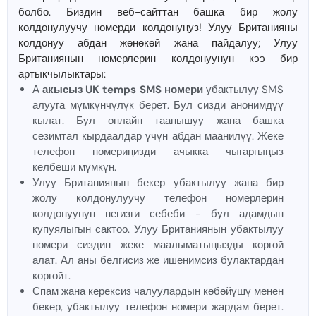
болбо. Биздин веб-сайттан башка бир жолу
колдонулуучу номерди колдонуңуз! Улуу Британияны
колдонуу абдан жөнөкөй жана пайдалуу; Улуу
Британиянын номерлерин колдонуунун кээ бир
артыкчылыктары:
А
акысыз UK temps SMS номери
убактылуу SMS
алууга мүмкүнчүлүк берет. Бул сизди анонимдүү
кылат. Бул онлайн таанышуу жана башка
сезимтал кырдаалдар үчүн абдан маанилүү. Жеке
телефон номериңизди ачыкка чыгаргыңыз
келбеши мүмкүн.
Улуу Британиянын бекер убактылуу жана бир
жолу колдонулуучу телефон номерлерин
колдонуунун негизги себеби - бул адамдын
купуялыгын сактоо. Улуу Британиянын убактылуу
номери сиздин жеке маалыматыңызды коргой
алат. Ал аны белгисиз же ишенимсиз булактардан
коргойт.
Спам жана керексиз чалуулардын көбөйүшү менен
бекер, убактылуу телефон номери жардам берет.