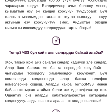
колдонуучуларыбызды коргоо үчүн күчтүү коопсуздук
чараларын көрдүк. Билдирүүлөр ачык болгону менен,
кызматтын өзү эч кандай коркунуч туудурбайт. Бул
жалпыга маалымдоо тактасын окуган сыяктуу – окуу
актынын өзү коркунучтуу эмес. Андыктан, биздин
кызматты ишенимдүү колдонуудан тартынбаңыз!
TempSMSS бул сайттагы сандарды байкай алабы?
Жок, такыр жок! Биз санаган сандар кадимки эле сандар.
Алар баш бармак же башка нерседей көрүнбөйт –
чытырман токойдогу хамелеондой көрүнбөйт. Бул
номерлерди колдонгондо, алар башка телефон
номерлерине окшош. Аларды кайра TempSMSS менен
байланыштырган атайын белги же идентификатор жок.
Ошентип, сиз аларды кабатырланбастан, катардагы
колдонуучулардын санына аралашып колдоно аласыз!