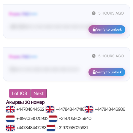
5 HOURS AGO
From: FAC•••••
<#• CH••••• •• •••• •••••• ••••• ••••• ••••• ••• ••••••
Verify to unlock
5 HOURS AGO
From: FAC•••••
72•••• •• •••• •••••• ••••• ••••• ••••• ••• •••
Verify to unlock
1 of 108
Next
Акыркы 20 номер
+447848445621
+447848447418
+447848446986
+3197058025932
+3197058025940
+447848447283
+3197058025931