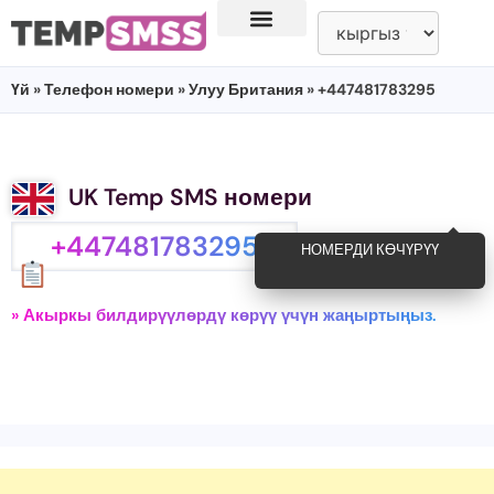
Үй
»
Телефон номери
»
Улуу Британия
» +447481783295
UK Temp SMS номери
+447481783295
НОМЕРДИ КӨЧҮРҮҮ
» Акыркы билдирүүлөрдү көрүү үчүн жаңыртыңыз.