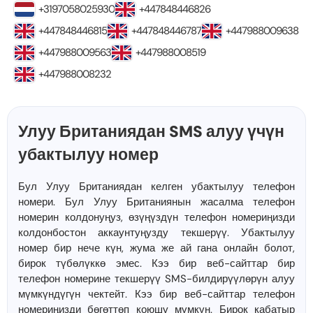
+3197058025930
+447848446826
+447848446815
+447848446787
+447988009638
+447988009563
+447988008519
+447988008232
Улуу Британиядан SMS алуу үчүн
убактылуу номер
Бул Улуу Британиядан келген убактылуу телефон
номери. Бул Улуу Британиянын жасалма телефон
номерин колдонуңуз, өзүңүздүн телефон номериңизди
колдонбостон аккаунтуңузду текшерүү. Убактылуу
номер бир нече күн, жума же ай гана онлайн болот,
бирок түбөлүккө эмес. Кээ бир веб-сайттар бир
телефон номерине текшерүү SMS-билдирүүлөрүн алуу
мүмкүндүгүн чектейт. Кээ бир веб-сайттар телефон
номериңизди бөгөттөп коюшу мүмкүн. Бирок кабатыр