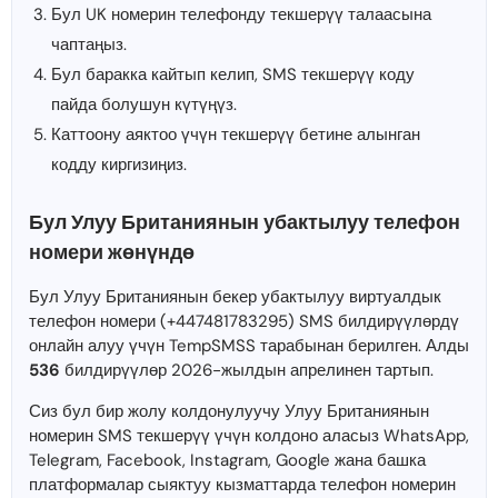
Бул UK номерин телефонду текшерүү талаасына
чаптаңыз.
Бул баракка кайтып келип, SMS текшерүү коду
пайда болушун күтүңүз.
Каттоону аяктоо үчүн текшерүү бетине алынган
кодду киргизиңиз.
Бул Улуу Британиянын убактылуу телефон
номери жөнүндө
Бул Улуу Британиянын бекер убактылуу виртуалдык
телефон номери (+447481783295) SMS билдирүүлөрдү
онлайн алуу үчүн TempSMSS тарабынан берилген. Алды
536
билдирүүлөр 2026-жылдын апрелинен тартып.
Сиз бул бир жолу колдонулуучу Улуу Британиянын
номерин SMS текшерүү үчүн колдоно аласыз WhatsApp,
Telegram, Facebook, Instagram, Google жана башка
платформалар сыяктуу кызматтарда телефон номерин