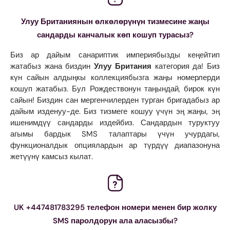
Улуу Британиянын өлкөлөрүнүн тизмесине жаңы
сандарды канчалык көп кошуп турасыз?
Биз ар дайым санариптик империябызды кеңейтип
жатабыз жана биздин
Улуу Британия
категория да! Биз
күн сайын алдыңкы коллекциябызга жаңы номерлерди
кошуп жатабыз. Бул Рождествонун таңындай, бирок күн
сайын! Биздин сан мергенчилерден турган бригадабыз ар
дайым изденуу-де. Биз тизмеге кошуу үчүн эң жаңы, эң
ишенимдүү сандарды издейбиз. Сандардын туруктуу
агымы бардык SMS талаптары үчүн учурдагы,
функционалдык опциялардын ар түрдүү диапазонуна
жетүүнү камсыз кылат.
UK +447481783295 телефон номери менен бир жолку
SMS паролдорун ала аласызбы?