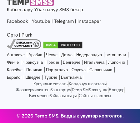
Кабыл алуу
Убактылуу SMS
бекер.
Facebook
|
Youtube
|
Telegram
|
Instapaper
Орто
|
Plurk
Англисче
Арабча
Чехче
Датча
Нидерландча
эстон тили
Финче
Франсузча
Грекче
Венгерче
Итальянча
Жапончо
Корейче
Полякча
Португалча
Орусча
Словенияча
Español
Шведче
Түркчө
Вьетнамча
Купуялык саясаты
Колдонуу шарттары
Жоопкерчиликтен баш тартуу
Temp SMS жөнүндө
Блогдор
Биз менен байланышыңыз
Сайттын картасы
© 2026 Temp SMS, Бардык укуктар корголгон.