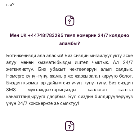
ыя?
Мен UK +447481783295 темп номерин 24/7 колдоно
аламбы?
Ботинкеңизди ала аласыз! Биз сиздин ынгайлуулукту эске
алуу менен кызматыбызды иштеп чыктык. Ал 24/7
жеткиликтүү. Биз убакыт чектөөлөрүн алып салдык.
Номерге күнү-түнү, жамгыр же жаркыраган кирүүгө болот.
Биздин кызмат ар дайым сиз үчүн, күнү-түнү. Биз сиздин
SMS муктаждыктарыңызды каалаган саатта
канааттандырууга даярбыз. Бул сиздин билдирүүлөрүңүз
үчүн 24/7 консьержге ээ сыяктуу!