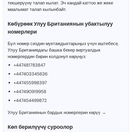
текшерүүнү талап кылат. Эч кандай каттоо же жеке
маалымат талап кылынбайт.
Көбүрөөк Улуу Британиянын убактылуу
номерлери
Бул номер сиздин муктаждыктарыңыз үчүн иштебесе,
Улуу Британиядагы башка бекер виртуалдык
номерлердин бирин колдонуп көрүңүз:
+447481783847
+447403345636
+447455998397
+447490919958
+447454499872
Улуу Британиянын бардык номерлерин көрүү →
Көп берилүүчү суроолор