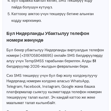
Бул баракка кайтып келип, SMS текшерүү коду
пайда болушун күтүңүз.
Каттоону аяктоо үчүн текшерүү бетине алынган
кодду киргизиңиз.
Бул Нидерланды Убактылуу телефон
номери жөнүндө
Бул бекер убактылуу Нидерланды виртуалдык телефон
номери (+3197058048695) онлайн SMS билдирүүлөрдү
алуу үчүн TempSMSS тарабынан берилген. Алды
51
билдирүүлөр 2026-жылдын февралынан бери.
Сиз SMS текшерүү үчүн бул бир жолу колдонулуучу
Нидерланд номерин колдоно аласыз WhatsApp,
Telegram, Facebook, Instagram, Google жана башка
платформалар сыяктуу кызматтарда телефон номерин
текшерүүнү талап кылат. Эч кандай каттоо же жеке
маалымат талап кылынбайт.