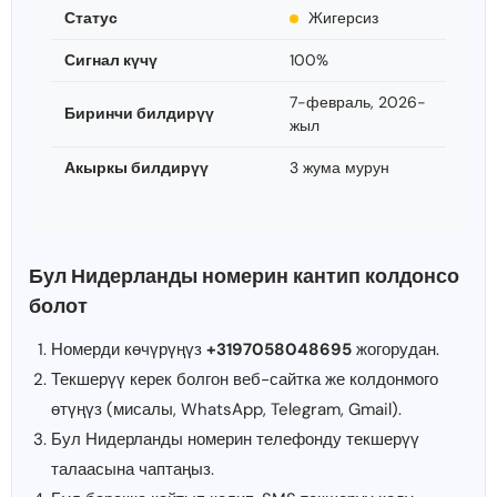
Статус
Жигерсиз
Сигнал күчү
100%
7-февраль, 2026-
Биринчи билдирүү
жыл
Акыркы билдирүү
3 жума мурун
Бул Нидерланды номерин кантип колдонсо
болот
Номерди көчүрүңүз
+3197058048695
жогорудан.
Текшерүү керек болгон веб-сайтка же колдонмого
өтүңүз (мисалы, WhatsApp, Telegram, Gmail).
Бул Нидерланды номерин телефонду текшерүү
талаасына чаптаңыз.