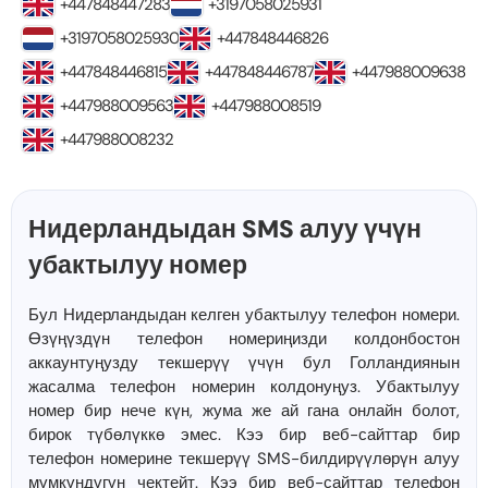
+447848447283
+3197058025931
+3197058025930
+447848446826
+447848446815
+447848446787
+447988009638
+447988009563
+447988008519
+447988008232
Нидерландыдан SMS алуу үчүн
убактылуу номер
Бул Нидерландыдан келген убактылуу телефон номери.
Өзүңүздүн телефон номериңизди колдонбостон
аккаунтуңузду текшерүү үчүн бул Голландиянын
жасалма телефон номерин колдонуңуз. Убактылуу
номер бир нече күн, жума же ай гана онлайн болот,
бирок түбөлүккө эмес. Кээ бир веб-сайттар бир
телефон номерине текшерүү SMS-билдирүүлөрүн алуу
мүмкүндүгүн чектейт. Кээ бир веб-сайттар телефон