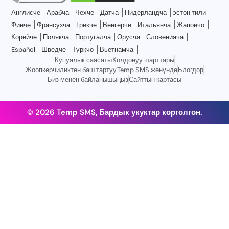
Англисче
Арабча
Чехче
Датча
Нидерландча
эстон тили
Финче
Франсузча
Грекче
Венгерче
Итальянча
Жапончо
Корейче
Полякча
Португалча
Орусча
Словенияча
Español
Шведче
Түркчө
Вьетнамча
Купуялык саясаты
Колдонуу шарттары
Жоопкерчиликтен баш тартуу
Temp SMS жөнүндө
Блогдор
Биз менен байланышыңыз
Сайттын картасы
© 2026 Temp SMS, Бардык укуктар корголгон.