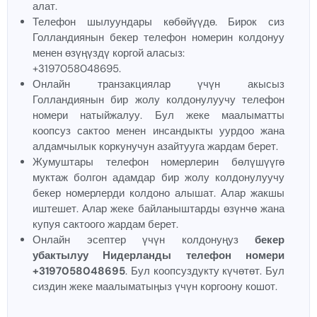
алат.
Телефон шылуундары көбөйүүдө. Бирок сиз
Голландиянын бекер телефон номерин колдонуу
менен өзүңүздү коргой аласыз:
+3197058048695.
Онлайн транзакциялар үчүн акысыз
Голландиянын бир жолу колдонулуучу телефон
номери натыйжалуу. Бул жеке маалыматты
коопсуз сактоо менен инсандыкты уурдоо жана
алдамчылык коркунучун азайтууга жардам берет.
Жумуштары телефон номерлерин бөлүшүүгө
муктаж болгон адамдар бир жолу колдонулуучу
бекер номерлерди колдоно алышат. Алар жакшы
иштешет. Алар жеке байланыштарды өзүнчө жана
купуя сактоого жардам берет.
Онлайн эсептер үчүн колдонуңуз
бекер
убактылуу Нидерланды телефон номери
+3197058048695
. Бул коопсуздукту күчөтөт. Бул
сиздин жеке маалыматыңыз үчүн коргоону кошот.