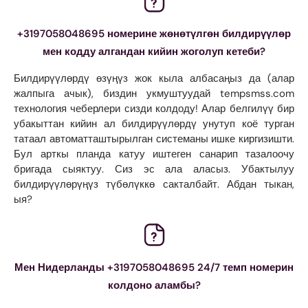
+3197058048695 номерине жөнөтүлгөн билдирүүлөр
мен кодду алгандан кийин жоголуп кетеби?
Билдирүүлөрдү өзүңүз жок кыла албасаңыз да (алар
жалпыга ачык), биздин укмуштуудай tempsmss.com
технология чеберлери сизди колдоду! Алар белгилүү бир
убакыттан кийин ал билдирүүлөрдү унутуп коё турган
татаал автоматташтырылган системаны ишке киргизишти.
Бул арткы планда катуу иштеген санарип тазалоочу
бригада сыяктуу. Сиз эс ала аласыз. Убактылуу
билдирүүлөрүңүз түбөлүккө сакталбайт. Абдан тыкан,
ыя?
Мен Нидерланды +3197058048695 24/7 темп номерин
колдоно аламбы?