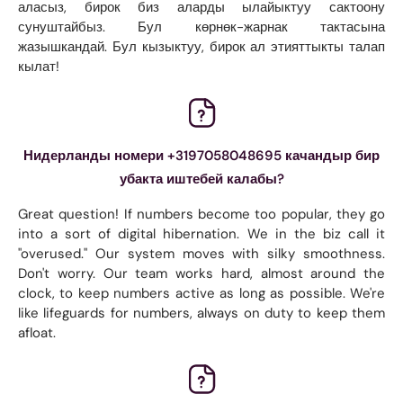
аласыз, бирок биз аларды ылайыктуу сактоону
сунуштайбыз. Бул көрнөк-жарнак тактасына
жазышкандай. Бул кызыктуу, бирок ал этияттыкты талап
кылат!
Нидерланды номери +3197058048695 качандыр бир
убакта иштебей калабы?
Great question! If numbers become too popular, they go
into a sort of digital hibernation. We in the biz call it
"overused." Our system moves with silky smoothness.
Don't worry. Our team works hard, almost around the
clock, to keep numbers active as long as possible. We're
like lifeguards for numbers, always on duty to keep them
afloat.