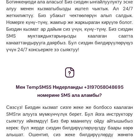
Ботинкеңизди ала аласыз! Биз сиздин ынгайлуулукту эске
алуу менен кызматыбызды иштеп чыктык. Ал 24/7
жеткиликтүү. Биз убакыт чектөөлөрүн алып салдык.
Номерге күнү-түнү, жамгыр же жаркыраган кирүүгө болот.
Биздин кызмат ар дайым сиз үчүн, күнү-түнү. Биз сиздин
SMS муктаждыктарыңызды каалаган саатта
канааттандырууга даярбыз. Бул сиздин билдирүүлөрүңүз
үчүн 24/7 консьержге ээ сыяктуу!
Мен TempSMSS Нидерланды +3197058048695
номерине SMS ала аламбы?
Сөзсүз! Биздин кызмат сизге жеке же болбосо каалаган
SMSти алууга мүмкүнчүлүк берет. Бул йога инструктору
сыяктуу ийкемдүү! Биз бир маанилүү ойду айтышыбыз
керек: бул жерде сиздин билдирүүлөрүңүздү баары көрө
алышат. Ошентип, сиз жеке билдирүүлөрдү жөнөтө