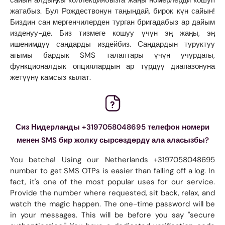
жатабыз. Бул Рождествонун таңындай, бирок күн сайын!
Биздин сан мергенчилерден турган бригадабыз ар дайым
изденуу-де. Биз тизмеге кошуу үчүн эң жаңы, эң
ишенимдүү сандарды издейбиз. Сандардын туруктуу
агымы бардык SMS талаптары үчүн учурдагы,
функционалдык опциялардын ар түрдүү диапазонуна
жетүүнү камсыз кылат.
Сиз Нидерланды +3197058048695 телефон номери
менен SMS бир жолку сырсөздөрдү ала аласызбы?
You betcha! Using our Netherlands +3197058048695
number to get SMS OTPs is easier than falling off a log. In
fact, it's one of the most popular uses for our service.
Provide the number where requested, sit back, relax, and
watch the magic happen. The one-time password will be
in your messages. This will be before you say "secure