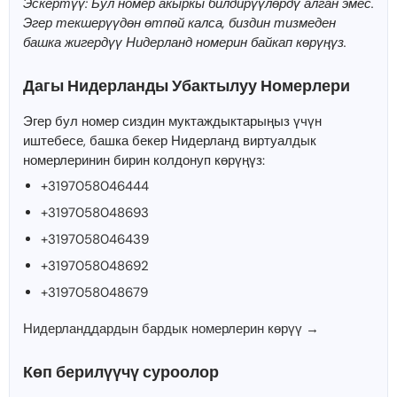
Эскертүү: Бул номер акыркы билдирүүлөрдү алган эмес.
Эгер текшерүүдөн өтпөй калса, биздин тизмеден
башка жигердүү Нидерланд номерин байкап көрүңүз.
Дагы Нидерланды Убактылуу Номерлери
Эгер бул номер сиздин муктаждыктарыңыз үчүн
иштебесе, башка бекер Нидерланд виртуалдык
номерлеринин бирин колдонуп көрүңүз:
+3197058046444
+3197058048693
+3197058046439
+3197058048692
+3197058048679
Нидерланддардын бардык номерлерин көрүү →
Көп берилүүчү суроолор