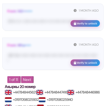
1 MONTH AGO
From: 142••••••••
<P•••• ••• • •••••• ••••• •••••• •• ••• ••••• •••• •••• •••• ••••••
Verify to unlock
1 MONTH AGO
From: Wha•••••
<#• Yo•• •••••• •••••• •••• •••••• ••••• ••••• •••• •••• •••• •••••• ••••••
•
Verify to unlock
1 of 11
Next
Акыркы 20 номер
+447848445621
+447848447418
+447848446986
+3197058025932
+3197058025940