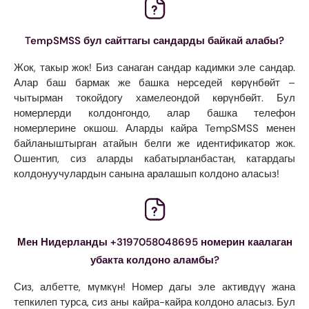
TempSMSS бул сайттагы сандарды байкай алабы?
Жок, такыр жок! Биз санаган сандар кадимки эле сандар.
Алар баш бармак же башка нерседей көрүнбөйт –
чытырман токойдогу хамелеондой көрүнбөйт. Бул
номерлерди колдонгондо, алар башка телефон
номерлерине окшош. Аларды кайра TempSMSS менен
байланыштырган атайын белги же идентификатор жок.
Ошентип, сиз аларды кабатырланбастан, катардагы
колдонуучулардын санына аралашып колдоно аласыз!
Мен Нидерланды +3197058048695 номерин каалаган
убакта колдоно аламбы?
Сиз, албетте, мүмкүн! Номер дагы эле активдүү жана
тепкилеп турса, сиз аны кайра-кайра колдоно аласыз. Бул