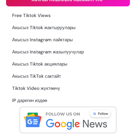
Free Tiktok Views
Акысыз Tiktok жактыруулары
Акысыз Instagram лайктары
Акысыз Instagram жазылуучулар
Акысыз Tiktok акциялары
Акысыз TikTok сактайт
Tiktok Video жүктөөчү
IP дарегин издөө