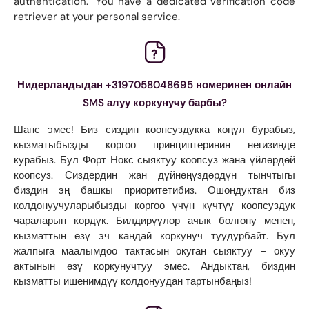
authentication." You have a dedicated verification code
retriever at your personal service.
Нидерландыдан +3197058048695 номеринен онлайн
SMS алуу коркунучу барбы?
Шанс эмес! Биз сиздин коопсуздукка көңүл бурабыз,
кызматыбызды коргоо принциптеринин негизинде
курабыз. Бул Форт Нокс сыяктуу коопсуз жана үйлөрдөй
коопсуз. Сиздердин жан дүйнөңүздөрдүн тынчтыгы
биздин эң башкы приоритетибиз. Ошондуктан биз
колдонуучуларыбызды коргоо үчүн күчтүү коопсуздук
чараларын көрдүк. Билдирүүлөр ачык болгону менен,
кызматтын өзү эч кандай коркунуч туудурбайт. Бул
жалпыга маалымдоо тактасын окуган сыяктуу – окуу
актынын өзү коркунучтуу эмес. Андыктан, биздин
кызматты ишенимдүү колдонуудан тартынбаңыз!