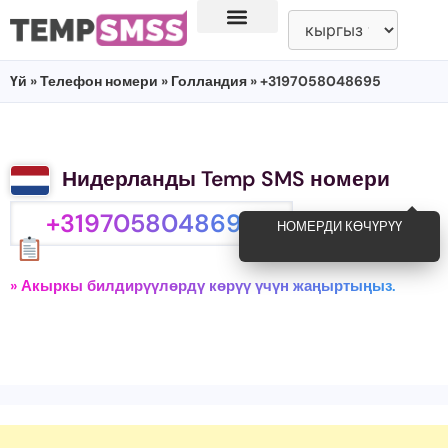
Үй
»
Телефон номери
»
Голландия
» +3197058048695
Нидерланды Temp SMS номери
+3197058048695
НОМЕРДИ КӨЧҮРҮҮ
» Акыркы билдирүүлөрдү көрүү үчүн жаңыртыңыз.