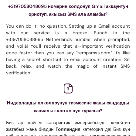
+3197058048695 номерин колдонуп Gmail аккаунтун
орнотуп, акысыз SMS ала аламбы?
You can do it, no question. Setting up a Gmail account
with our service is a breeze. Punch in the
+3197058048695 Netherlands number when prompted,
and voilà! You'll receive that all-important verification
code faster than you can say "tempsmss.com." It's like
having a secret shortcut to email account creation. Sit
back, relax, and watch the magic of instant SMS
verification!
Нидерланды өлкөлөрүнүн тизмесине жаңы сандарды
канчалык көп кошуп турасыз?
Биз ар дайым санариптик империябызды кеңейтип
жатабыз жана биздин
Голландия
категория да! Биз күн
сайын алдыңкы коллекциябызга жаңы номерлерди кошуп