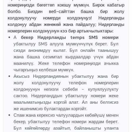
номериңизди бөгөттөп коюшу мүмкүн. Бирок кабатыр
болбо. Биздин веб-сайттан башка бир жолу
колдонулуучу номерди колдонуңуз! Нидерланды
колдонуу абдан жөнөкөй жана пайдалуу; Нидерланды
номерлерин колдонуунун кээ бир артыкчылыктары:
А
бекер Нидерланды temps SMS номери
убактылуу SMS алууга мүмкүнчүлүк берет. Бул
сизди анонимдүү кылат. Бул онлайн таанышуу
жана башка сезимтал кырдаалдар үчүн абдан
маанилүү. Жеке телефон номериңизди ачыкка
чыгаргыңыз келбеши мүмкүн.
Акысыз Нидерландиянын убактылуу жана бир
жолу колдонулуучу телефон номерлерин
колдонуунун негизги себеби - купуялуулукту
сактоо. Нидерланддын убактылуу номери жеке
маалыматыңызды коргой алат. Ал аны белгисиз
же ишенимсиз булактардан коргойт.
Спам жана керексиз чалуулардын көбөйүшү менен
бекер, убактылуу телефон номери жардам берет.
Бул көйгөйлөрдү азайтып, байланышты уланта