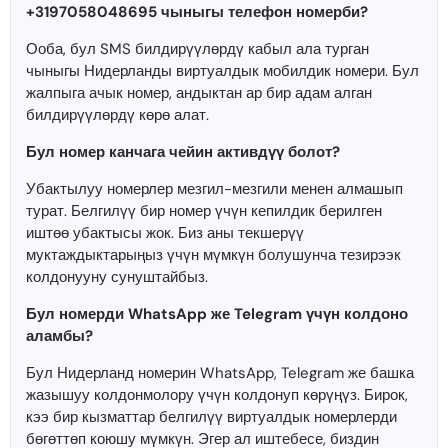
+3197058048695 чыныгы телефон номерби?
Ооба, бул SMS билдирүүлөрдү кабыл ала турган
чыныгы Нидерланды виртуалдык мобилдик номери. Бул
жалпыга ачык номер, андыктан ар бир адам алган
билдирүүлөрдү көрө алат.
Бул номер канчага чейин активдүү болот?
Убактылуу номерлер мезгил-мезгили менен алмашып
турат. Белгилүү бир номер үчүн кепилдик берилген
иштөө убактысы жок. Биз аны текшерүү
муктаждыктарыңыз үчүн мүмкүн болушунча тезирээк
колдонууну сунуштайбыз.
Бул номерди WhatsApp же Telegram үчүн колдоно
аламбы?
Бул Нидерланд номерин WhatsApp, Telegram же башка
жазышуу колдонмолору үчүн колдонуп көрүңүз. Бирок,
кээ бир кызматтар белгилүү виртуалдык номерлерди
бөгөттөп коюшу мүмкүн. Эгер ал иштебесе, биздин