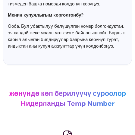
тизмеден башка номерди колдонуп көрүңүз.
Менин купуялыгым корголгонбу?
Ооба. Бул убактылуу бөлүшүлгөн номер болгондуктан,
эч кандай жеке маалымат сизге байланышпайт. Бардык
кабыл алынган билдирүүлөр баарына көрүнүп турат,
андыктан аны купуя аккаунттар үчүн колдонбоңуз.
жөнүндө көп берилүүчү суроолор
Нидерланды Temp Number