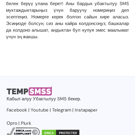
белек берүү улана берет! Аны бардык убактылуу SMS
муктаждыктарыңыз үчүн баруучу номериңиз деп
эсептеңиз. Номерге керек болгон сайын кире аласыз.
Эсиңизде болсун, сиз аны кайра колдонсоңуз, башкалар
да колдоно алышат, андыктан бул купуя эмес маалымат
үчүн эң жакшы.
Кабыл алуу
Убактылуу SMS
бекер.
Facebook
|
Youtube
|
Telegram
|
Instapaper
Орто
|
Plurk