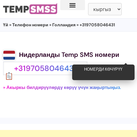
Үй
»
Телефон номери
»
Голландия
» +3197058046431
Нидерланды Temp SMS номери
+3197058046431
НОМЕРДИ КӨЧҮРҮҮ
» Акыркы билдирүүлөрдү көрүү үчүн жаңыртыңыз.