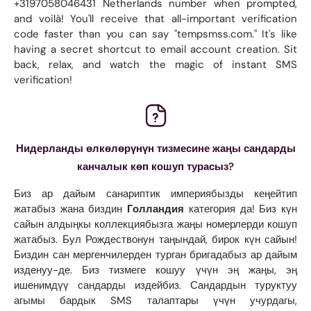
+3197058046431 Netherlands number when prompted,
and voilà! You'll receive that all-important verification
code faster than you can say "tempsmss.com." It's like
having a secret shortcut to email account creation. Sit
back, relax, and watch the magic of instant SMS
verification!
Нидерланды өлкөлөрүнүн тизмесине жаңы сандарды
канчалык көп кошуп турасыз?
Биз ар дайым санариптик империябызды кеңейтип
жатабыз жана биздин
Голландия
категория да! Биз күн
сайын алдыңкы коллекциябызга жаңы номерлерди кошуп
жатабыз. Бул Рождествонун таңындай, бирок күн сайын!
Биздин сан мергенчилерден турган бригадабыз ар дайым
изденуу-де. Биз тизмеге кошуу үчүн эң жаңы, эң
ишенимдүү сандарды издейбиз. Сандардын туруктуу
агымы бардык SMS талаптары үчүн учурдагы,