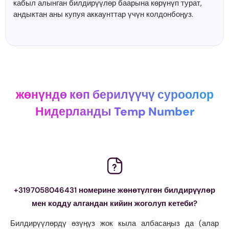
кабыл алынган билдирүүлөр баарына көрүнүп турат,
андыктан аны купуя аккаунттар үчүн колдонбоңуз.
жөнүндө көп берилүүчү суроолор
Нидерланды Temp Number
+3197058046431 номерине жөнөтүлгөн билдирүүлөр
мен кодду алгандан кийин жоголуп кетеби?
Билдирүүлөрдү өзүңүз жок кыла албасаңыз да (алар