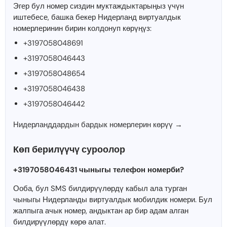
Эгер бул номер сиздин муктаждыктарыңыз үчүн
иштебесе, башка бекер Нидерланд виртуалдык
номерлеринин бирин колдонуп көрүңүз:
+3197058048691
+3197058046443
+3197058048654
+3197058046438
+3197058046442
Нидерланддардын бардык номерлерин көрүү →
Көп берилүүчү суроолор
+3197058046431 чыныгы телефон номерби?
Ооба, бул SMS билдирүүлөрдү кабыл ала турган
чыныгы Нидерланды виртуалдык мобилдик номери. Бул
жалпыга ачык номер, андыктан ар бир адам алган
билдирүүлөрдү көрө алат.