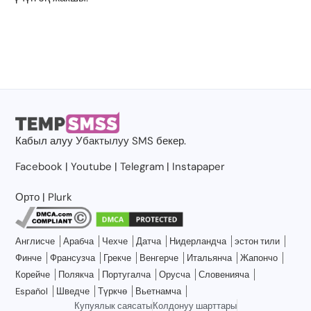
Кабыл алуу
Убактылуу SMS
бекер.
Facebook
|
Youtube
|
Telegram
|
Instapaper
Орто
|
Plurk
Англисче
Арабча
Чехче
Датча
Нидерландча
эстон тили
Финче
Франсузча
Грекче
Венгерче
Итальянча
Жапончо
Корейче
Полякча
Португалча
Орусча
Словенияча
Español
Шведче
Түркчө
Вьетнамча
Купуялык саясаты
Колдонуу шарттары