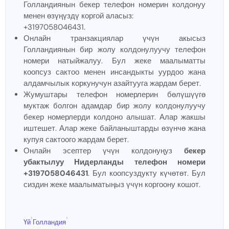
Голландиянын бекер телефон номерин колдонуу
менен өзүңүздү коргой аласыз:
+3197058046431.
Онлайн транзакциялар үчүн акысыз
Голландиянын бир жолу колдонулуучу телефон
номери натыйжалуу. Бул жеке маалыматты
коопсуз сактоо менен инсандыкты уурдоо жана
алдамчылык коркунучун азайтууга жардам берет.
Жумуштары телефон номерлерин бөлүшүүгө
муктаж болгон адамдар бир жолу колдонулуучу
бекер номерлерди колдоно алышат. Алар жакшы
иштешет. Алар жеке байланыштарды өзүнчө жана
купуя сактоого жардам берет.
Онлайн эсептер үчүн колдонуңуз
бекер
убактылуу Нидерланды телефон номери
+3197058046431
. Бул коопсуздукту күчөтөт. Бул
сиздин жеке маалыматыңыз үчүн коргоону кошот.
›
›
Үй
Голландия