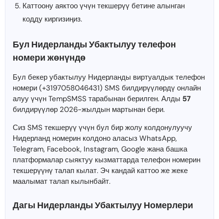
Каттоону аяктоо үчүн текшерүү бетине алынган
кодду киргизиңиз.
Бул Нидерланды Убактылуу телефон
номери жөнүндө
Бул бекер убактылуу Нидерланды виртуалдык телефон
номери (+3197058046431) SMS билдирүүлөрдү онлайн
алуу үчүн TempSMSS тарабынан берилген. Алды
57
билдирүүлөр 2026-жылдын мартынан бери.
Сиз SMS текшерүү үчүн бул бир жолу колдонулуучу
Нидерланд номерин колдоно аласыз WhatsApp,
Telegram, Facebook, Instagram, Google жана башка
платформалар сыяктуу кызматтарда телефон номерин
текшерүүнү талап кылат. Эч кандай каттоо же жеке
маалымат талап кылынбайт.
Дагы Нидерланды Убактылуу Номерлери