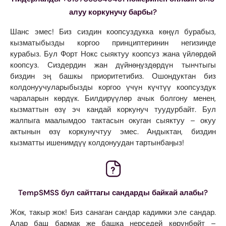
алуу коркунучу барбы?
Шанс эмес! Биз сиздин коопсуздукка көңүл бурабыз,
кызматыбызды коргоо принциптеринин негизинде
курабыз. Бул Форт Нокс сыяктуу коопсуз жана үйлөрдөй
коопсуз. Сиздердин жан дүйнөңүздөрдүн тынчтыгы
биздин эң башкы приоритетибиз. Ошондуктан биз
колдонуучуларыбызды коргоо үчүн күчтүү коопсуздук
чараларын көрдүк. Билдирүүлөр ачык болгону менен,
кызматтын өзү эч кандай коркунуч туудурбайт. Бул
жалпыга маалымдоо тактасын окуган сыяктуу – окуу
актынын өзү коркунучтуу эмес. Андыктан, биздин
кызматты ишенимдүү колдонуудан тартынбаңыз!
TempSMSS бул сайттагы сандарды байкай алабы?
Жок, такыр жок! Биз санаган сандар кадимки эле сандар.
Алар баш бармак же башка нерседей көрүнбөйт –