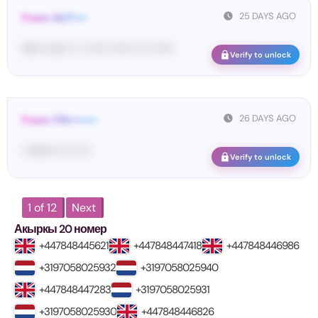
25 DAYS AGO
From: AUT••••
Vo••• co•• •• • •••••• •••••• •••• ••••••
Verify to unlock
26 DAYS AGO
From: 178••••••••
•• At••••• ••• ••••
Verify to unlock
1 of 12
Next
Акыркы 20 номер
+447848445621
+447848447418
+447848446986
+3197058025932
+3197058025940
+447848447283
+3197058025931
+3197058025930
+447848446826