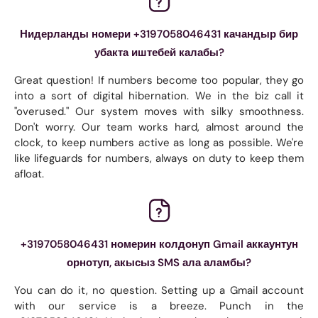
Нидерланды номери +3197058046431 качандыр бир
убакта иштебей калабы?
Great question! If numbers become too popular, they go
into a sort of digital hibernation. We in the biz call it
"overused." Our system moves with silky smoothness.
Don't worry. Our team works hard, almost around the
clock, to keep numbers active as long as possible. We're
like lifeguards for numbers, always on duty to keep them
afloat.
+3197058046431 номерин колдонуп Gmail аккаунтун
орнотуп, акысыз SMS ала аламбы?
You can do it, no question. Setting up a Gmail account
with our service is a breeze. Punch in the