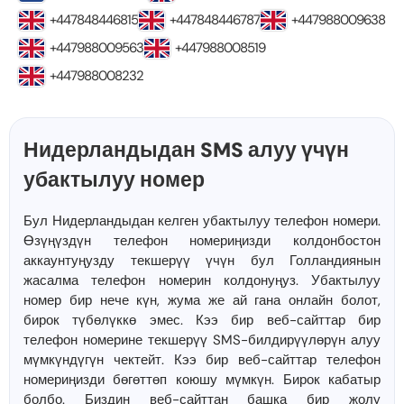
+447848446815
+447848446787
+447988009638
+447988009563
+447988008519
+447988008232
Нидерландыдан SMS алуу үчүн
убактылуу номер
Бул Нидерландыдан келген убактылуу телефон номери.
Өзүңүздүн телефон номериңизди колдонбостон
аккаунтуңузду текшерүү үчүн бул Голландиянын
жасалма телефон номерин колдонуңуз. Убактылуу
номер бир нече күн, жума же ай гана онлайн болот,
бирок түбөлүккө эмес. Кээ бир веб-сайттар бир
телефон номерине текшерүү SMS-билдирүүлөрүн алуу
мүмкүндүгүн чектейт. Кээ бир веб-сайттар телефон
номериңизди бөгөттөп коюшу мүмкүн. Бирок кабатыр
болбо. Биздин веб-сайттан башка бир жолу