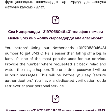
функционалдык опциялардын ар түрдүү диапазонуна
жетүүнү камсыз кылат.
Сиз Нидерланды +3197058046431 телефон номери
менен SMS бир жолку сырсөздөрдү ала аласызбы?
You betcha! Using our Netherlands +3197058046431
number to get SMS OTPs is easier than falling off a log. In
fact, it's one of the most popular uses for our service.
Provide the number where requested, sit back, relax, and
watch the magic happen. The one-time password will be
in your messages. This will be before you say "secure
authentication." You have a dedicated verification code
retriever at your personal service.
Нидерланды +3197058046431 номеринен онлайн SMS