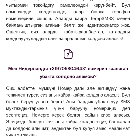
чытырман токойдогу хамелеондой көрүнбөйт. Бул
номерлерди колдонгондо, алар башка телефон
номерлерине окшош. Аларды кайра TempSMSS менен
байланыштырган атайын белги же идентификатор жок.
Ошентип, сиз аларды кабатырланбастан, катардагы
колдонуучулардын санына аралашып колдоно аласыз!
Мен Нидерланды +3197058046431 номерин каалаган
убакта колдоно аламбы?
Сиз, албетте, мүмкүн! Номер дагы эле активдүү жана
тепкилеп турса, сиз аны кайра-кайра колдоно аласыз. Бул
белек берүү улана берет! Аны бардык убактылуу SMS
муктаждыктарыңыз үчүн баруучу номериңиз деп
эсептеңиз. Номерге керек болгон сайын кире аласыз.
Эсиңизде болсун, сиз аны кайра колдонсоңуз, башкалар
да колдоно алышат, андыктан бул купуя эмес маалымат
үчүн эң жакшы.