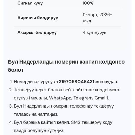
Сигнал күчү
100%
11-март, 2026-
Биринчи билдирүү
жыл
Акыркы билдирүү
4 күн мурун
Бул Нидерланды номерин кантип колдонсо
болот
Номерди көчүрүңүз
+3197058046431
жогорудан.
Текшерүү керек болгон веб-сайтка же колдонмого
өтүңүз (мисалы, WhatsApp, Telegram, Gmail).
Бул Нидерланды номерин телефонду текшерүү
талаасына чаптаңыз.
Бул баракка кайтып келип, SMS текшерүү коду
пайда болушун күтүңүз.