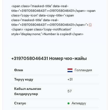
<span class="masked-title" data-real-
title="+3197058046431">+3197058046431</span> <span
class="copy-icon" data-copy-title="<span
class="masked-title" data-real-
title="+3197058046431">+3197058046431</span>">
</span> <span class="copy-notification"
style="display:none;">Number is copied!</span>
+3197058046431 Номер чоо-жайы
Өлкө
Голландия
Терүү коду
+31
Кабыл алынган
57
билдирүүлөр
Статус
Активдүү