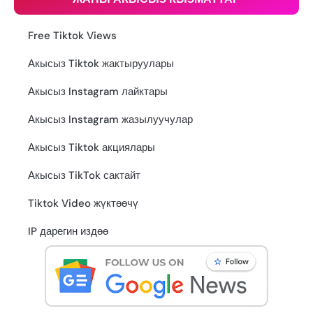
Free Tiktok Views
Акысыз Tiktok жактыруулары
Акысыз Instagram лайктары
Акысыз Instagram жазылуучулар
Акысыз Tiktok акциялары
Акысыз TikTok сактайт
Tiktok Video жүктөөчү
IP дарегин издөө