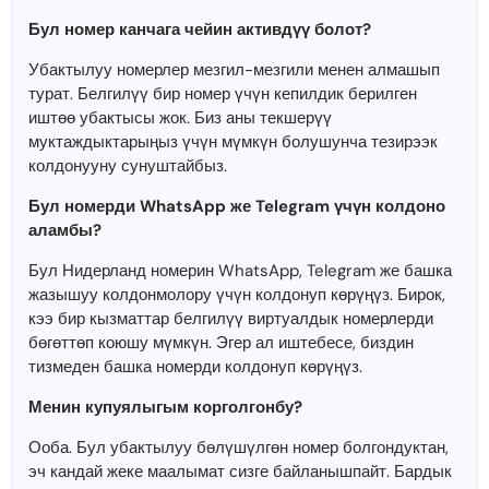
Бул номер канчага чейин активдүү болот?
Убактылуу номерлер мезгил-мезгили менен алмашып
турат. Белгилүү бир номер үчүн кепилдик берилген
иштөө убактысы жок. Биз аны текшерүү
муктаждыктарыңыз үчүн мүмкүн болушунча тезирээк
колдонууну сунуштайбыз.
Бул номерди WhatsApp же Telegram үчүн колдоно
аламбы?
Бул Нидерланд номерин WhatsApp, Telegram же башка
жазышуу колдонмолору үчүн колдонуп көрүңүз. Бирок,
кээ бир кызматтар белгилүү виртуалдык номерлерди
бөгөттөп коюшу мүмкүн. Эгер ал иштебесе, биздин
тизмеден башка номерди колдонуп көрүңүз.
Менин купуялыгым корголгонбу?
Ооба. Бул убактылуу бөлүшүлгөн номер болгондуктан,
эч кандай жеке маалымат сизге байланышпайт. Бардык