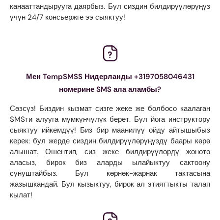
канааттандырууга даярбыз. Бул сиздин билдирүүлөрүңүз
үчүн 24/7 консьержге ээ сыяктуу!
Мен TempSMSS Нидерланды +3197058046431
номерине SMS ала аламбы?
Сөзсүз! Биздин кызмат сизге жеке же болбосо каалаган
SMSти алууга мүмкүнчүлүк берет. Бул йога инструктору
сыяктуу ийкемдүү! Биз бир маанилүү ойду айтышыбыз
керек: бул жерде сиздин билдирүүлөрүңүздү баары көрө
алышат. Ошентип, сиз жеке билдирүүлөрдү жөнөтө
аласыз, бирок биз аларды ылайыктуу сактоону
сунуштайбыз. Бул көрнөк-жарнак тактасына
жазышкандай. Бул кызыктуу, бирок ал этияттыкты талап
кылат!