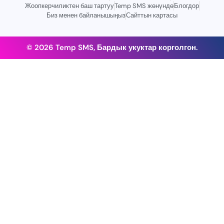
Жоопкерчиликтен баш тартуу
Temp SMS жөнүндө
Блогдор
Биз менен байланышыңыз
Сайттын картасы
© 2026 Temp SMS, Бардык укуктар корголгон.