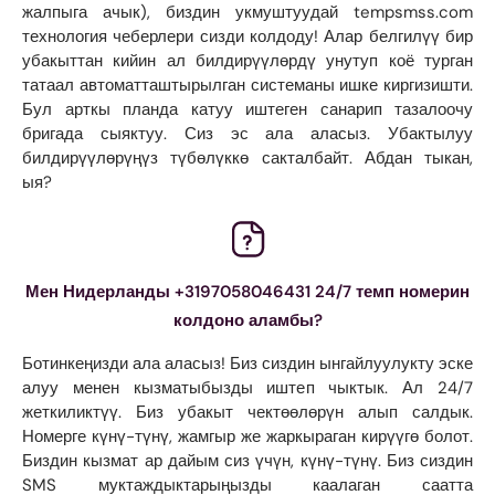
жалпыга ачык), биздин укмуштуудай tempsmss.com
технология чеберлери сизди колдоду! Алар белгилүү бир
убакыттан кийин ал билдирүүлөрдү унутуп коё турган
татаал автоматташтырылган системаны ишке киргизишти.
Бул арткы планда катуу иштеген санарип тазалоочу
бригада сыяктуу. Сиз эс ала аласыз. Убактылуу
билдирүүлөрүңүз түбөлүккө сакталбайт. Абдан тыкан,
ыя?
Мен Нидерланды +3197058046431 24/7 темп номерин
колдоно аламбы?
Ботинкеңизди ала аласыз! Биз сиздин ынгайлуулукту эске
алуу менен кызматыбызды иштеп чыктык. Ал 24/7
жеткиликтүү. Биз убакыт чектөөлөрүн алып салдык.
Номерге күнү-түнү, жамгыр же жаркыраган кирүүгө болот.
Биздин кызмат ар дайым сиз үчүн, күнү-түнү. Биз сиздин
SMS муктаждыктарыңызды каалаган саатта