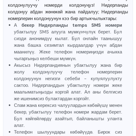
колдонулуучу номерди колдонуңуз! Нидерланды
колдонуу абдан жөнөкөй жана пайдалуу; Нидерланды
номерлерин колдонуунун кээ бир артыкчылыктары:
А
бекер Нидерланды temps SMS номери
убактылуу SMS алууга мүмкүнчүлүк берет. Бул
сизди анонимдүү кылат. Бул онлайн таанышуу
жана башка сезимтал кырдаалдар үчүн абдан
маанилүү. Жеке телефон номериңизди ачыкка
чыгаргыңыз келбеши мүмкүн.
Акысыз Нидерландиянын убактылуу жана бир
жолу колдонулуучу телефон номерлерин
колдонуунун негизги себеби - купуялуулукту
сактоо. Нидерланддын убактылуу номери жеке
маалыматыңызды коргой алат. Ал аны белгисиз
же ишенимсиз булактардан коргойт.
Спам жана керексиз чалуулардын көбөйүшү менен
бекер, убактылуу телефон номери жардам берет.
Бул көйгөйлөрдү азайтып, байланышты уланта
алат.
Телефон шылуундары көбөйүүдө. Бирок сиз