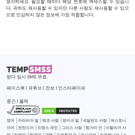
생각하세요. 필요할 때마다 해당 번호에 액세스할 수 있습니
다. 귀하도 재사용할 수 있지만 다른 사람도 재사용할 수 있으
므로 민감하지 않은 정보에 가장 적합합니다.
받다
임시 SMS
무료.
페이스북
|
유튜브
|
전보
|
인스타페이퍼
중간
|
플럭
영어
아라비아 말
체코 사람
덴마크 말
네덜란드 사람
에스토니
아어
핀란드어
프랑스 국민
그리스 사람
헝가리 인
이탈리아 사
람
일본어
한국어
광택
포르투갈 인
러시아인
슬로베니아
스