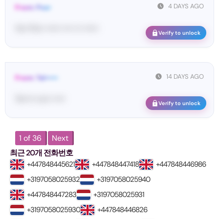
4 DAYS AGO
From: Pos•
Yo•• Po•• •••••• •••• ••• ••••••
Verify to unlock
14 DAYS AGO
From: Tel•••••
Te••••• co•• •••••
Verify to unlock
1 of 36
Next
최근 20개 전화번호
+447848445621
+447848447418
+447848446986
+3197058025932
+3197058025940
+447848447283
+3197058025931
+3197058025930
+447848446826