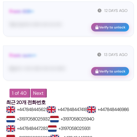
12 DAYS AGO
From: 628••
Yo•• Ic••••• •••••• •••• ••• ••••
Verify to unlock
13 DAYS AGO
From: sum•••
Su•••• • •••• •••••• •••• ••• ••••••
Verify to unlock
1 of 40
Next
최근 20개 전화번호
+447848445621
+447848447418
+447848446986
+3197058025932
+3197058025940
+447848447283
+3197058025931