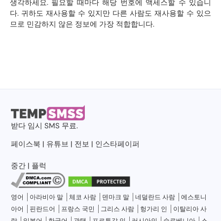
생각하세요. 필요할 때마다 해당 번호에 액세스할 수 있습니
다. 귀하도 재사용할 수 있지만 다른 사람도 재사용할 수 있으
므로 민감하지 않은 정보에 가장 적합합니다.
받다
임시 SMS
무료.
페이스북
|
유튜브
|
전보
|
인스타페이퍼
중간
|
플럭
영어
아라비아 말
체코 사람
덴마크 말
네덜란드 사람
에스토니
아어
핀란드어
프랑스 국민
그리스 사람
헝가리 인
이탈리아 사
람
일본어
한국어
광택
포르투갈 인
러시아인
슬로베니아
스