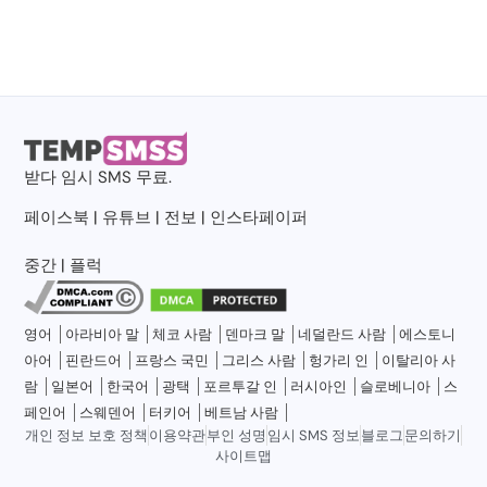
받다
임시 SMS
무료.
페이스북
|
유튜브
|
전보
|
인스타페이퍼
중간
|
플럭
영어
아라비아 말
체코 사람
덴마크 말
네덜란드 사람
에스토니
아어
핀란드어
프랑스 국민
그리스 사람
헝가리 인
이탈리아 사
람
일본어
한국어
광택
포르투갈 인
러시아인
슬로베니아
스
페인어
스웨덴어
터키어
베트남 사람
개인 정보 보호 정책
이용약관
부인 성명
임시 SMS 정보
블로그
문의하기
사이트맵