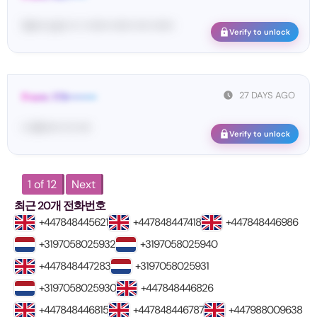
Vo••• co•• •• • •••••• •••••• •••• ••••••
Verify to unlock
27 DAYS AGO
From: 178••••••••
•• At••••• ••• ••••
Verify to unlock
1 of 12
Next
최근 20개 전화번호
+447848445621
+447848447418
+447848446986
+3197058025932
+3197058025940
+447848447283
+3197058025931
+3197058025930
+447848446826
+447848446815
+447848446787
+447988009638