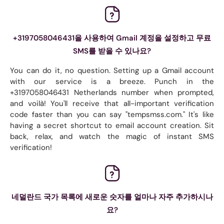
+3197058046431을 사용하여 Gmail 계정을 설정하고 무료
SMS를 받을 수 있나요?
You can do it, no question. Setting up a Gmail account
with our service is a breeze. Punch in the
+3197058046431 Netherlands number when prompted,
and voilà! You'll receive that all-important verification
code faster than you can say "tempsmss.com." It's like
having a secret shortcut to email account creation. Sit
back, relax, and watch the magic of instant SMS
verification!
네덜란드 국가 목록에 새로운 숫자를 얼마나 자주 추가하시나
요?