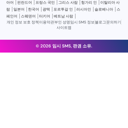
아어
핀란드어
프랑스 국민
그리스 사람
헝가리 인
이탈리아 사
람
일본어
한국어
광택
포르투갈 인
러시아인
슬로베니아
스
페인어
스웨덴어
터키어
베트남 사람
개인 정보 보호 정책
이용약관
부인 성명
임시 SMS 정보
블로그
문의하기
사이트맵
© 2026 임시 SMS, 판권 소유.