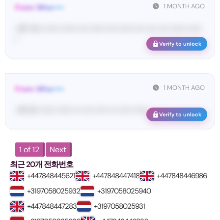
1 MONTH AGO
From: Wha•••••
<#• Yo•• •••••• •••••• •••• •••••• ••••• ••••• •••• •••• •••• •••••• ••••••
•
Verify to unlock
1 MONTH AGO
From: Wha•••••
<#• Di• •••••• •••••• ••• •••• ••••• ••• ••••• ••••••
Verify to unlock
1 of 12
Next
최근 20개 전화번호
+447848445621
+447848447418
+447848446986
+3197058025932
+3197058025940
+447848447283
+3197058025931