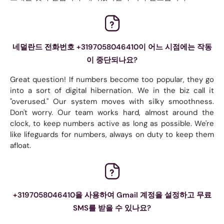
네덜란드 전화번호 +3197058046410이 어느 시점에는 작동
이 중단되나요?
Great question! If numbers become too popular, they go
into a sort of digital hibernation. We in the biz call it
"overused." Our system moves with silky smoothness.
Don't worry. Our team works hard, almost around the
clock, to keep numbers active as long as possible. We're
like lifeguards for numbers, always on duty to keep them
afloat.
+3197058046410을 사용하여 Gmail 계정을 설정하고 무료
SMS를 받을 수 있나요?