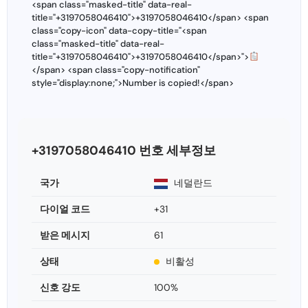
<span class="masked-title" data-real-
title="+3197058046410">+3197058046410</span> <span
class="copy-icon" data-copy-title="<span
class="masked-title" data-real-
title="+3197058046410">+3197058046410</span>">
</span> <span class="copy-notification"
style="display:none;">Number is copied!</span>
+3197058046410 번호 세부정보
국가
네덜란드
다이얼 코드
+31
받은 메시지
61
상태
비활성
신호 강도
100%