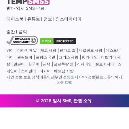
받다
임시 SMS
무료.
페이스북
|
유튜브
|
전보
|
인스타페이퍼
중간
|
플럭
영어
아라비아 말
체코 사람
덴마크 말
네덜란드 사람
에스토니
아어
핀란드어
프랑스 국민
그리스 사람
헝가리 인
이탈리아 사
람
일본어
한국어
광택
포르투갈 인
러시아인
슬로베니아
스
페인어
스웨덴어
터키어
베트남 사람
개인 정보 보호 정책
이용약관
부인 성명
임시 SMS 정보
블로그
문의하기
사이트맵
© 2026 임시 SMS, 판권 소유.