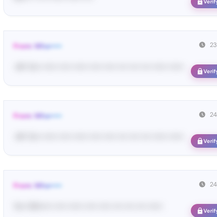
Verif
23
From: Wha•••••
<#• Yo•• •••••• ••••• •••••• ••••• ••••• •••• •••• •••• •••••• ••••••
Verif
24
From: Wha•••••
<#• Yo•• •••••• ••••• •••••• ••••• ••••• •••• •••• •••• •••••• ••••••
Verif
24
From: Wha•••••
Yo•• Wh••••• ••••• •••••• ••••• ••••• •••• •••• •••• ••••••
Verif