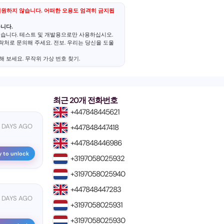
 지원하지 않습니다. 어떠한 오용도 엄격히 금지됩
니다.
 있습니다. 테스트 및 개발용으로만 사용하십시오.
연락처로 문의해 주세요.
전보
. 우리는 당신을 도울
해 보세요.
무작위 가상 번호 찾기
.
최근 20개 전화번호
+447848445621
0 DAYS AGO
+447848447418
+447848446986
y to unlock
+3197058025932
+3197058025940
+447848447283
5 DAYS AGO
+3197058025931
+3197058025930