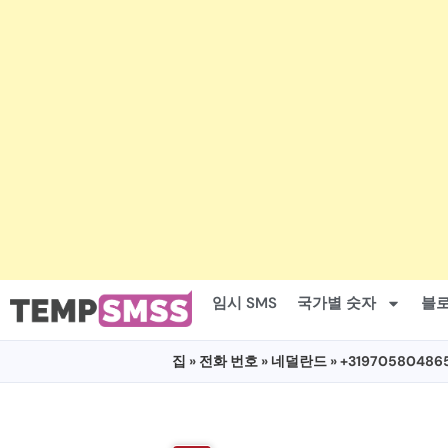
임시 SMS
국가별 숫자
블
집
»
전화 번호
»
네덜란드
» +31970580486