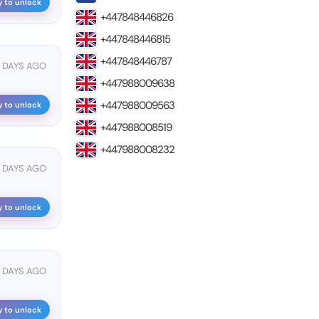
y to unlock
+447848446826
+447848446815
+447848446787
 DAYS AGO
+447988009638
+447988009563
y to unlock
+447988008519
+447988008232
 DAYS AGO
y to unlock
 DAYS AGO
y to unlock