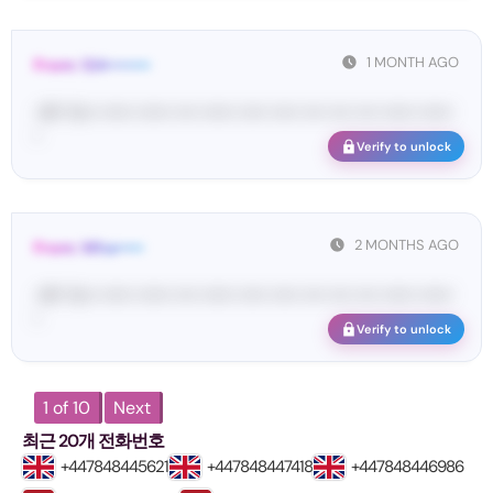
1 MONTH AGO
From: 124••••••••
<#• Yo•• •••••• •••••• •••• •••••• ••••• ••••• •••• •••• •••• •••••• ••••••
•
Verify to unlock
2 MONTHS AGO
From: Wha•••••
<#• Yo•• •••••• •••••• •••• •••••• ••••• ••••• •••• •••• •••• •••••• ••••••
•
Verify to unlock
1 of 10
Next
최근 20개 전화번호
+447848445621
+447848447418
+447848446986