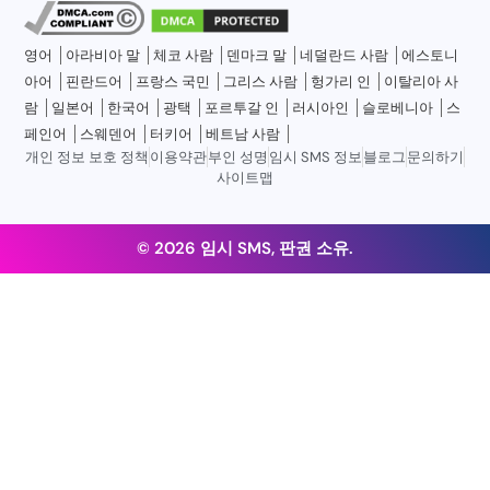
영어
아라비아 말
체코 사람
덴마크 말
네덜란드 사람
에스토니
아어
핀란드어
프랑스 국민
그리스 사람
헝가리 인
이탈리아 사
람
일본어
한국어
광택
포르투갈 인
러시아인
슬로베니아
스
페인어
스웨덴어
터키어
베트남 사람
개인 정보 보호 정책
이용약관
부인 성명
임시 SMS 정보
블로그
문의하기
사이트맵
© 2026 임시 SMS, 판권 소유.