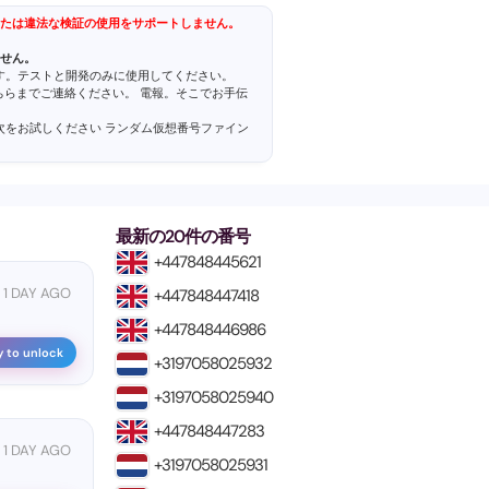
たは違法な検証の使用をサポートしません。
せん。
ます。テストと開発のみに使用してください。
こちらまでご連絡ください。
電報
。そこでお手伝
、次をお試しください
ランダム仮想番号ファイン
最新の20件の番号
+447848445621
1 DAY AGO
+447848447418
+447848446986
y to unlock
+3197058025932
+3197058025940
+447848447283
1 DAY AGO
+3197058025931