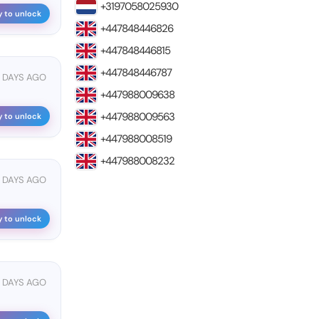
+3197058025930
y to unlock
+447848446826
+447848446815
+447848446787
 DAYS AGO
+447988009638
+447988009563
y to unlock
+447988008519
+447988008232
 DAYS AGO
y to unlock
 DAYS AGO