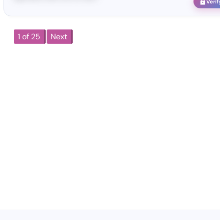
Verif
1 of 25
Next