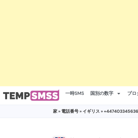
一時SMS
国別の数字
ブロ
家
»
電話番号
»
イギリス
» +44740334563