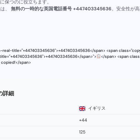
に保つのに役立ちます。
合は、
無料の一時的な英国電話番号 +447403345636
。安全性が高
ta-real-title="+447403345636">+447403345636</span> <span class="copy
l-title="+447403345636">+447403345636</span>">
</span> <span class
s copied!</span>
号の詳細
イギリス
+44
125