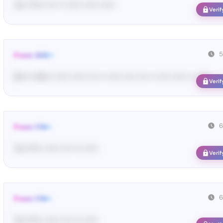
Yo•• Ti•••• •••• •• •••••• •••••• ••••••
Verif
5
From: SHE••
[S••••• SH••• •••••• •••••• •••• •• •••••• ••••• •••• •• ••••• •••••• •• ••••••
Verif
6
From: FIN••
Yo•• Fi••• •••••• •••• ••• ••••••
Verif
6
From: FIN••
Yo•• Fi••• •••••• •••• ••• ••••••