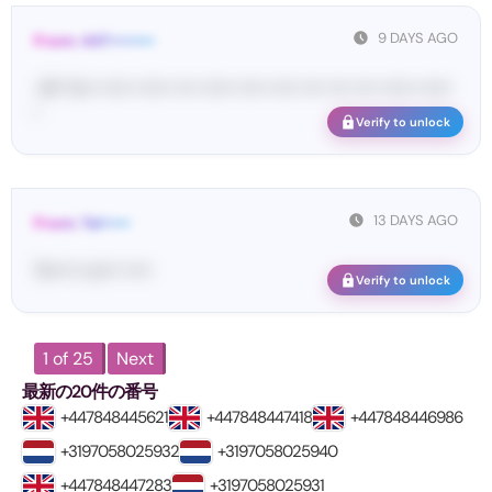
9 DAYS AGO
From: 447••••••••
<#• Yo•• •••••• •••••• •••• •••••• ••••• ••••• •••• •••• •••• •••••• ••••••
•
Verify to unlock
13 DAYS AGO
From: Tel•••••
Te••••• co••• •••••
Verify to unlock
1 of 25
Next
最新の20件の番号
+447848445621
+447848447418
+447848446986
+3197058025932
+3197058025940
+447848447283
+3197058025931