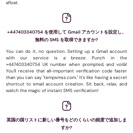
afloat.
+447403340754 を使用して Gmail アカウントを設定し、
無料の SMS を取得できますか?
You can do it, no question. Setting up a Gmail account
with our service is a breeze. Punch in the
+447403340754 UK number when prompted, and voilà!
You'll receive that all-important verification code faster
than you can say "tempsmss.com." It's like having a secret
shortcut to email account creation. Sit back, relax, and
watch the magic of instant SMS verification!
英国の国リストに新しい番号をどのくらいの頻度で追加しま
すか?