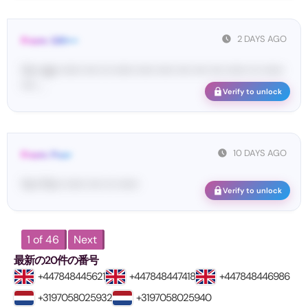
2 DAYS AGO
From: GRI•••
Yo•• ap• •••••• •••• ••• •••••• ••••• ••••• •••• •••• •••• •••••• ••• ••••••
•••• ...
Verify to unlock
10 DAYS AGO
From: Pos•
Yo•• Po•• •••••• •••• ••• ••••••
Verify to unlock
1 of 46
Next
最新の20件の番号
+447848445621
+447848447418
+447848446986
+3197058025932
+3197058025940