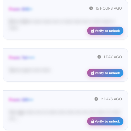
15 HOURS AGO
From: SHE••
[S••••• SH••• •••••• •••••• •••• •• •••••• ••••• •••• •• ••••• •••••• ••
••••••
Verify to unlock
1 DAY AGO
From: Tel•••••
Te••••• co••• ••••• ••••••
Verify to unlock
2 DAYS AGO
From: GRI•••
Yo•• ap• •••••• •••• ••• •••••• ••••• ••••• •••• •••• •••• •••••• ••• ••••••
•••• ...
Verify to unlock