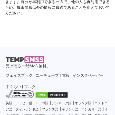
きます。自分が再利用できる一方で、他の人も再利用できる
ため、機密情報以外の情報に最適であることを覚えておいて
ください。
受け取る
一時SMS
無料。
フェイスブック
|
ユーチューブ
|
電報
|
インスタペーパー
中くらい
|
プルク
英語
アラビア語
チェコ語
デンマーク語
オランダ語
エストニ
ア語
フィンランド語
フランス語
ギリシャ語
ハンガリー語
イ