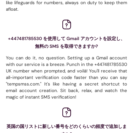
like lifeguards for numbers, always on duty to keep them
afloat.
+447481785530 を使用して Gmail アカウントを設定し、
無料の SMS を取得できますか?
You can do it, no question. Setting up a Gmail account
with our service is a breeze. Punch in the +447481785530
UK number when prompted, and voilà! You'll receive that
all-important verification code faster than you can say
"tempsmss.com." It's like having a secret shortcut to
email account creation. Sit back, relax, and watch the
magic of instant SMS verification!
英国の国リストに新しい番号をどのくらいの頻度で追加しま