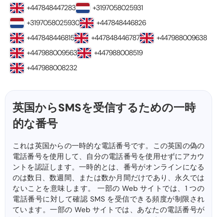
+447848447283
+3197058025931
+3197058025930
+447848446826
+447848446815
+447848446787
+447988009638
+447988009563
+447988008519
+447988008232
英国からSMSを受信するための一時
的な番号
これは英国からの一時的な電話番号です。この英国の偽の
電話番号を使用して、自分の電話番号を使用せずにアカウ
ントを認証します。一時的とは、番号がオンラインになる
のは数日、数週間、または数か月間だけであり、永久では
ないことを意味します。 一部の Web サイトでは、1 つの
電話番号に対して確認 SMS を受信できる頻度が制限され
ています。一部の Web サイトでは、あなたの電話番号が