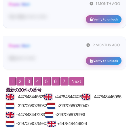
1 MONTH AGO
From: Wol•
Yo•• Wo•• •••• •• •••••
Verify to unlock
2 MONTHS AGO
From: Wol•
Wo••••• •• •••••
Verify to unlock
1
2
3
4
5
6
7
Next
最新の20件の番号
+447848445621
+447848447418
+447848446986
+3197058025932
+3197058025940
+447848447283
+3197058025931
+3197058025930
+447848446826