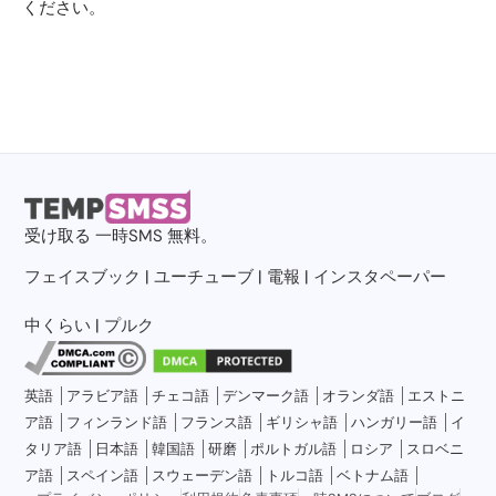
ください。
受け取る
一時SMS
無料。
フェイスブック
|
ユーチューブ
|
電報
|
インスタペーパー
中くらい
|
プルク
英語
アラビア語
チェコ語
デンマーク語
オランダ語
エストニ
ア語
フィンランド語
フランス語
ギリシャ語
ハンガリー語
イ
タリア語
日本語
韓国語
研磨
ポルトガル語
ロシア
スロベニ
ア語
スペイン語
スウェーデン語
トルコ語
ベトナム語