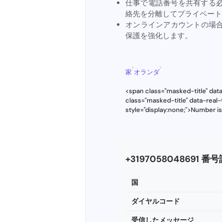
仕事で電話番号を共有する
絡先を分離してプライベート
オンラインアカウントの場
保護を強化します。
›
›
家
オランダ
<span class="masked-title" da
class="masked-title" data-rea
style="display:none;">Number i
+3197058048691 番
国
ダイヤルコード
受信したメッセージ