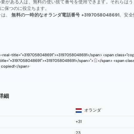
必要がある人は、無料の使い捨て番号を使用できます。それらはう
に保つのに役立ちます。
合は、
無料の一時的なオランダ電話番号 +3197058048691
。安全
ta-real-title="+3197058048691">+3197058048691</span> <span class="cop
l-title="+3197058048691">+3197058048691</span>">
</span> <span class
s copied!</span>
号詳細
オランダ
+31
23