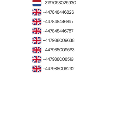
+3197058025930
+447848446826
+447848446815
+447848446787
+447988009638
+447988009563
+447988008519
+447988008232