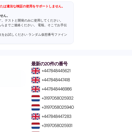
たは違法な検証の使用をサポートしません。
せん。
ます。テストと開発のみに使用してください。
こちらまでご連絡ください。
電報
。そこでお手伝
、次をお試しください
ランダム仮想番号ファイン
最新の20件の番号
+447848445621
+447848447418
+447848446986
+3197058025932
+3197058025940
+447848447283
+3197058025931