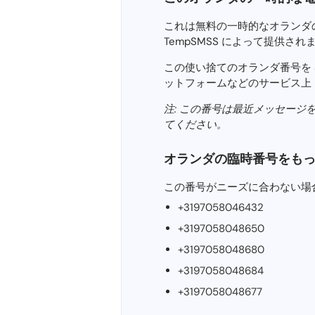
これは無料の一時的なオランダの仮想
TempSMSS によって提供さ
この使い捨てのオランダ番号を SMS 
ットフォームなどのサービス上
注: この番号は最近メッセージ
てください。
オランダの臨時番号をも
この番号がニーズに合わない場
+3197058046432
+3197058048650
+3197058048680
+3197058048684
+3197058048677