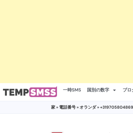
一時SMS
国別の数字
ブロ
家
»
電話番号
»
オランダ
» +319705804869