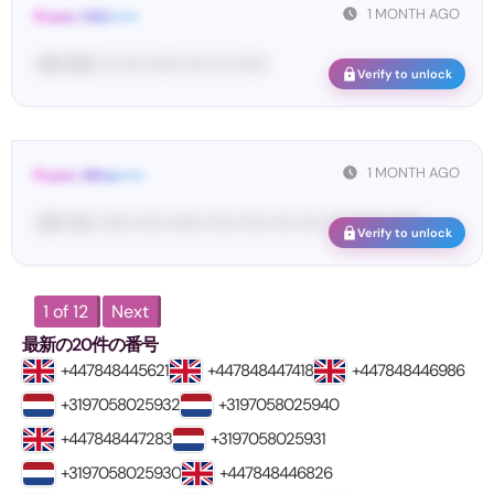
1 MONTH AGO
From: FAC•••••
<#• 43••• •• •••• •••••• •••• ••• ••••••
Verify to unlock
1 MONTH AGO
From: Wha•••••
<#• Yo•• •••••• ••••• •••••• ••••• ••••• •••• •••• •••• •••••• ••••••
Verify to unlock
1 of 12
Next
最新の20件の番号
+447848445621
+447848447418
+447848446986
+3197058025932
+3197058025940
+447848447283
+3197058025931
+3197058025930
+447848446826