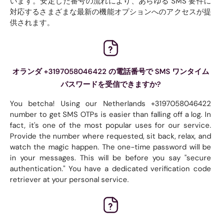
います。安定した番号の流れにより、あらゆる SMS 要件に
対応するさまざまな最新の機能オプションへのアクセスが提
供されます。
オランダ +3197058046422 の電話番号で SMS ワンタイム
パスワードを受信できますか?
You betcha! Using our Netherlands +3197058046422
number to get SMS OTPs is easier than falling off a log. In
fact, it's one of the most popular uses for our service.
Provide the number where requested, sit back, relax, and
watch the magic happen. The one-time password will be
in your messages. This will be before you say "secure
authentication." You have a dedicated verification code
retriever at your personal service.