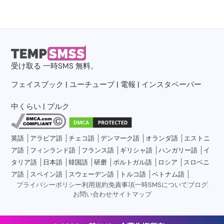
受け取る
一時SMS
無料。
フェイスブック
|
ユーチューブ
|
電報
|
インスタペーパー
中くらい
|
プルク
英語
アラビア語
チェコ語
デンマーク語
オランダ語
エストニ
ア語
フィンランド語
フランス語
ギリシャ語
ハンガリー語
イ
タリア語
日本語
韓国語
研磨
ポルトガル語
ロシア
スロベニ
ア語
スペイン語
スウェーデン語
トルコ語
ベトナム語
プライバシーポリシー
利用規約
免責事項
一時SMSについて
ブログ
お問い合わせ
サイトマップ