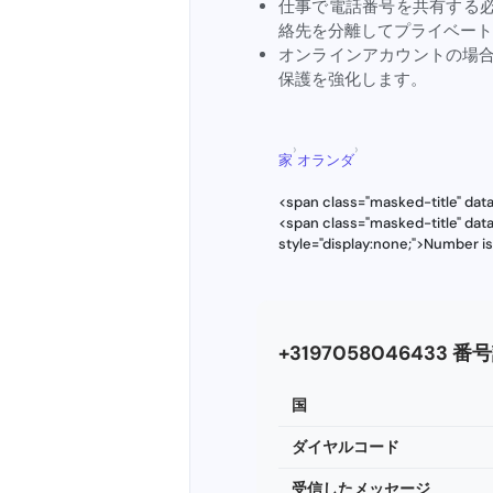
仕事で電話番号を共有する
絡先を分離してプライベート
オンラインアカウントの場
保護を強化します。
›
›
家
オランダ
<span class="masked-title" da
<span class="masked-title" da
style="display:none;">Number i
+3197058046433 番
国
ダイヤルコード
受信したメッセージ