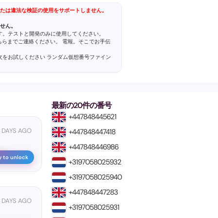
たは違法な検証の使用をサポートしません。
せん。
ます。テストと開発のみに使用してください。
こちらまでご連絡ください。
電報
。そこでお手伝
、次をお試しください
ランダム仮想番号ファイン
最新の20件の番号
+447848445621
2 DAYS AGO
+447848447418
+447848446986
• ...
y to unlock
+3197058025932
+3197058025940
+447848447283
7 DAYS AGO
+3197058025931