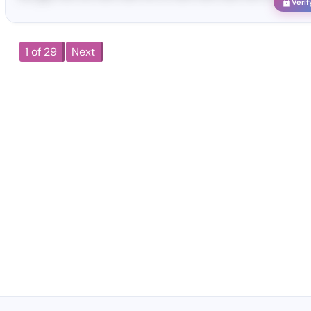
Verif
1 of 29
Next