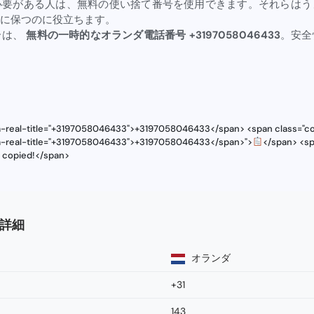
必要がある人は、無料の使い捨て番号を使用できます。それらはう
に保つのに役立ちます。
合は、
無料の一時的なオランダ電話番号 +3197058046433
。安全
ta-real-title="+3197058046433">+3197058046433</span> <span class="cop
ta-real-title="+3197058046433">+3197058046433</span>">
</span> <sp
s copied!</span>
号詳細
オランダ
+31
143