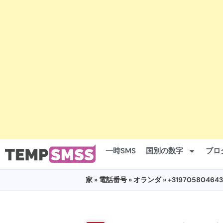
一時SMS
国別の数字
ブロ
家
»
電話番号
»
オランダ
» +319705804643