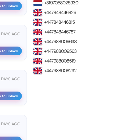
+3197058025930
y to unlock
+447848446826
+447848446815
+447848446787
7 DAYS AGO
+447988009638
+447988009563
y to unlock
+447988008519
+447988008232
7 DAYS AGO
y to unlock
3 DAYS AGO