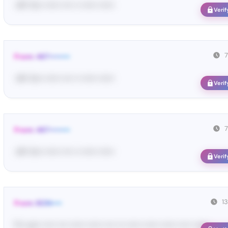
<#• Yo•• •••••• •••• •• •••••• ••••••
Verif
From: 467••••••••
<#• Yo•• •••••• •••• •• •••••• ••••••
Verif
From: 467••••••••
<#• Yo•• •••••• •••• •• •••••• ••••••
Verif
1
From: BON••••
Fi•• yo•• ••••• •••• •••••• •••••• •••• ••• •••••• •••••• •••••• ••••• •••••• ...