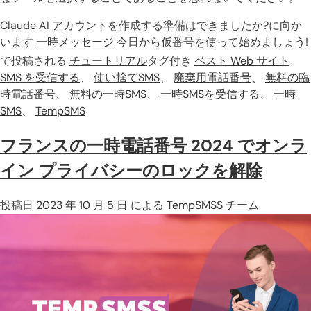
Claude AI アカウントを作成する準備はできましたか?に向か
います
一時メッセージ
今日から仮番号を使って始めましょう!
で投稿される
チュートリアル
タグ付き
ベスト Web サイト
SMS を受信する
、
使い捨てSMS
、
廃棄用電話番号
、
無料の臨
時電話番号
、
無料の一時SMS
、
一時SMSを受信する
、
一時
SMS
、
TempSMS
フランスの一時電話番号 2024 でオンラ
イン プライバシーのロックを解除
投稿日
2023 年 10 月 5 日
による
TempSMSS チーム