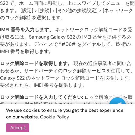
S22 で、ホーム画面に移動し、上にスワイプしてメニューを開
きます。 [設定] > [接続] > [その他の接続設定] > [ネットワーク
のロック解除] を選択します。
IMEI 番号を入力します。
ネットワークロック解除コードを受
け取るには、Samsung Galaxy S22 の IMEI 番号を提供する必
要があります。デバイスで *#06# をダイヤルして、15 桁の
IMEI 番号を取得します。
ロック解除コードを取得します。
現在の通信事業者に問い合
わせるか、サードパーティのロック解除サービスを使用して、
Galaxy S22 のネットワーク ロック解除コードを取得します。
要求されたら、IMEI 番号を提供します。
ロック解除コードを入力してください:
ロック解除コードを取
得したら、別の通信事業者の SIM カードを Galaxy S22 に挿入
We use cookies to ensure you get the best experience
します。画面上の指示に従ってロック解除コードを入力し、ネ
on our website.
Cookie Policy
ットワークのロックを解除します。
Accept
ロック解除されたデバイスをお楽しみください:
ロック解除コ