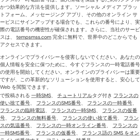
かつ効果的な方法を提供します。ソーシャル メディア プラッ
トフォーム、メッセージング アプリ、その他のオンライン サ
ービスにサインアップする場合でも、これらの番号により、実
際の電話番号の機密性が確保されます。さらに、当社のサービ
スは、
tempsmss.com
完全に無料で、世界中のどこからでも
アクセスできます。
オンラインでプライバシーを侵害しないでください。あなたの
個人情報を安全に保つために、今すぐフランスの一時電話番号
の使用を開始してください。オンラインのプライバシーは重要
ですが、この革新的なソリューションを使用すると、安心して
Web を閲覧できます。
で投稿される
一時SMS
、
チュートリアル
タグ付き
フランスの
使い捨て番号
、
フランスのSMS番号
、
フランスの一時番号
、
フランスの臨時電話
、
フランスの一時SMS
、
フランスの仮番
号
、
フランスの無料番号
、
フランスの使い捨て番号
、
フラン
スの気温番号
、
フランスの一時オンライン番号
、
フランスの
一時SMS番号
、
フランスの仮番号
、
フランス語の SMS をオン