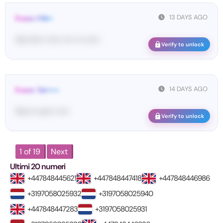
13 DAYS AGO
From: FIN••
Yo•• Fi••• •••••• •••• ••• ••••••
Verify to unlock
14 DAYS AGO
From: Tel•••••
Te••••• co••• •••••
Verify to unlock
1 of 19
Next
Ultimi 20 numeri
+447848445621
+447848447418
+447848446986
+3197058025932
+3197058025940
+447848447283
+3197058025931