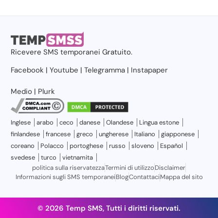
Ricevere
SMS temporanei
Gratuito.
Facebook
|
Youtube
|
Telegramma
|
Instapaper
Medio
|
Plurk
Inglese
arabo
ceco
danese
Olandese
Lingua estone
finlandese
francese
greco
ungherese
Italiano
giapponese
coreano
Polacco
portoghese
russo
sloveno
Español
svedese
turco
vietnamita
politica sulla riservatezza
Termini di utilizzo
Disclaimer
Informazioni sugli SMS temporanei
Blog
Contattaci
Mappa del sito
© 2026 Temp SMS, Tutti i diritti riservati.