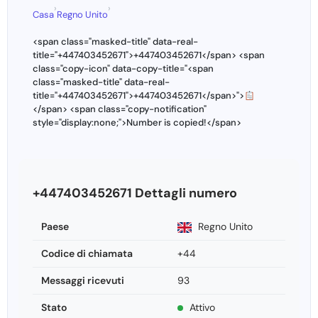
›
›
Casa
Regno Unito
<span class="masked-title" data-real-
title="+447403452671">+447403452671</span> <span
class="copy-icon" data-copy-title="<span
class="masked-title" data-real-
title="+447403452671">+447403452671</span>">
</span> <span class="copy-notification"
style="display:none;">Number is copied!</span>
+447403452671 Dettagli numero
Paese
Regno Unito
Codice di chiamata
+44
Messaggi ricevuti
93
Stato
Attivo