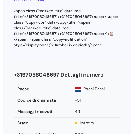
<span class="masked-title" data-real-
title="+3197058048697">+3197058048697</span> <span
class="copy-icon" data-copy-title="<span
class="masked-title" data-real-
title="+3197058048697">+3197058048697</span>">
</span> <span class="copy-notification"
style="display:none;">Number is copied!</span>
+3197058048697 Dettagli numero
Paese
Paesi Bassi
Codice di chiamata
+31
Messaggi ricevuti
49
Stato
Inattivo