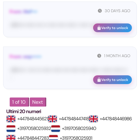
30 DAYS AGO
From: WeP•••
<W••••• •••••• •••• •• ••••• ••••• •••••• • ••••• •• ••• ••••• •• •••• ...
Verify to unlock
1 MONTH AGO
From: wep••••••
<W••••• • •••• ••• •••••• •••••• •••• ••••• ••••• •••••• • •••••• •••••• ••
...
Verify to unlock
1 of 10
Next
Ultimi 20 numeri
+447848445621
+447848447418
+447848446986
+3197058025932
+3197058025940
+447848447283
+3197058025931