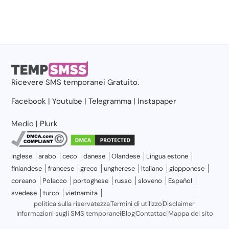
Ricevere
SMS temporanei
Gratuito.
Facebook
|
Youtube
|
Telegramma
|
Instapaper
Medio
|
Plurk
Inglese
arabo
ceco
danese
Olandese
Lingua estone
finlandese
francese
greco
ungherese
Italiano
giapponese
coreano
Polacco
portoghese
russo
sloveno
Español
svedese
turco
vietnamita
politica sulla riservatezza
Termini di utilizzo
Disclaimer
Informazioni sugli SMS temporanei
Blog
Contattaci
Mappa del sito