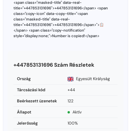
<span class="masked-title" data-real-
title="+447853131696">+447853131696</span> <span
class="copy-icon" data-copy-title="<span
class="masked-title" data-real-
title="+447853131696">+447853131696</span>">
</span> <span class="copy-notification"
style="display:none;">Number is copied!</span>
+447853131696 Szám Részletek
Ország
Egyesült Királyság
Tárcsázási kód
+44
Beérkezett üzenetek
122
Állapot
Aktív
Jelerősség
100%