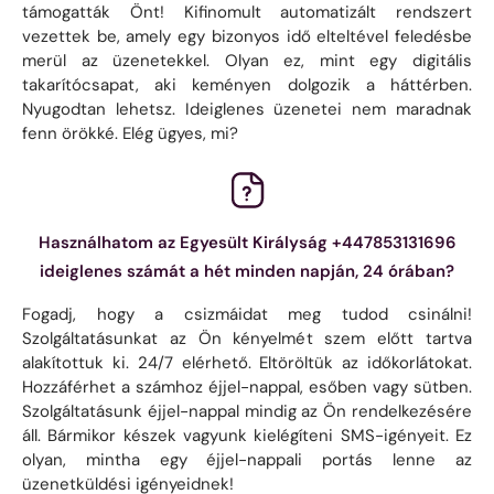
támogatták Önt! Kifinomult automatizált rendszert
vezettek be, amely egy bizonyos idő elteltével feledésbe
merül az üzenetekkel. Olyan ez, mint egy digitális
takarítócsapat, aki keményen dolgozik a háttérben.
Nyugodtan lehetsz. Ideiglenes üzenetei nem maradnak
fenn örökké. Elég ügyes, mi?
Használhatom az Egyesült Királyság +447853131696
ideiglenes számát a hét minden napján, 24 órában?
Fogadj, hogy a csizmáidat meg tudod csinálni!
Szolgáltatásunkat az Ön kényelmét szem előtt tartva
alakítottuk ki. 24/7 elérhető. Eltöröltük az időkorlátokat.
Hozzáférhet a számhoz éjjel-nappal, esőben vagy sütben.
Szolgáltatásunk éjjel-nappal mindig az Ön rendelkezésére
áll. Bármikor készek vagyunk kielégíteni SMS-igényeit. Ez
olyan, mintha egy éjjel-nappali portás lenne az
üzenetküldési igényeidnek!