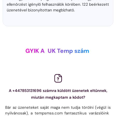
ellenőrzést igénylő felhasználók körében. 122 beérkezett
üzenetével bizonyítottan megbízható.
GYIK A
UK Temp szám
A +447853131696 számra küldött üzenetek eltűnnek,
miután megkaptam a kódot?
Bár az üzeneteket saját maga nem tudja törölni (végül is
nyilvánosak), a tempsmss.com fantasztikus varázslóink ​​