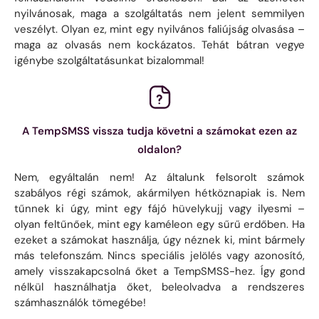
nyilvánosak, maga a szolgáltatás nem jelent semmilyen
veszélyt. Olyan ez, mint egy nyilvános faliújság olvasása –
maga az olvasás nem kockázatos. Tehát bátran vegye
igénybe szolgáltatásunkat bizalommal!
A TempSMSS vissza tudja követni a számokat ezen az
oldalon?
Nem, egyáltalán nem! Az általunk felsorolt ​​számok
szabályos régi számok, akármilyen hétköznapiak is. Nem
tűnnek ki úgy, mint egy fájó hüvelykujj vagy ilyesmi –
olyan feltűnőek, mint egy kaméleon egy sűrű erdőben. Ha
ezeket a számokat használja, úgy néznek ki, mint bármely
más telefonszám. Nincs speciális jelölés vagy azonosító,
amely visszakapcsolná őket a TempSMSS-hez. Így gond
nélkül használhatja őket, beleolvadva a rendszeres
számhasználók tömegébe!