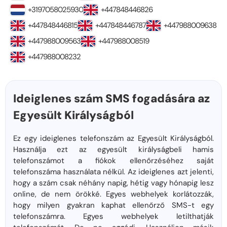
+3197058025930
+447848446826
+447848446815
+447848446787
+447988009638
+447988009563
+447988008519
+447988008232
Ideiglenes szám SMS fogadására az
Egyesült Királyságból
Ez egy ideiglenes telefonszám az Egyesült Királyságból.
Használja ezt az egyesült királyságbeli hamis
telefonszámot a fiókok ellenőrzéséhez saját
telefonszáma használata nélkül. Az ideiglenes azt jelenti,
hogy a szám csak néhány napig, hétig vagy hónapig lesz
online, de nem örökké. Egyes webhelyek korlátozzák,
hogy milyen gyakran kaphat ellenőrző SMS-t egy
telefonszámra. Egyes webhelyek letilthatják