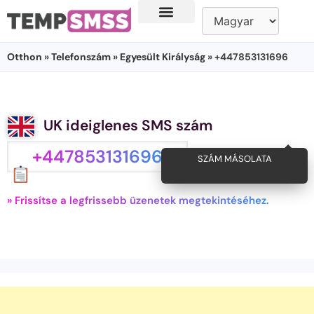
Otthon
»
Telefonszám
»
Egyesült Királyság
» +447853131696
UK ideiglenes SMS szám
+447853131696
SZÁM MÁSOLATA
» Frissítse a legfrissebb üzenetek megtekintéséhez.