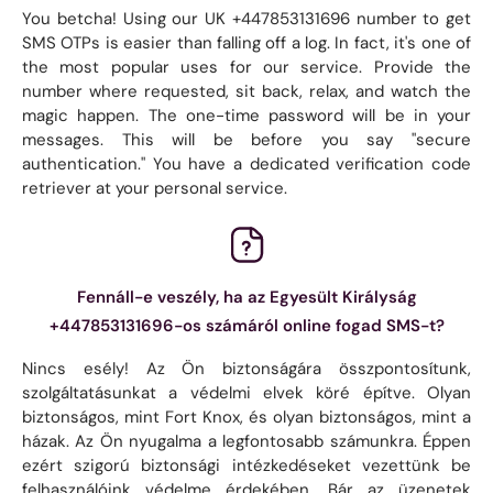
You betcha! Using our UK +447853131696 number to get
SMS OTPs is easier than falling off a log. In fact, it's one of
the most popular uses for our service. Provide the
number where requested, sit back, relax, and watch the
magic happen. The one-time password will be in your
messages. This will be before you say "secure
authentication." You have a dedicated verification code
retriever at your personal service.
Fennáll-e veszély, ha az Egyesült Királyság
+447853131696-os számáról online fogad SMS-t?
Nincs esély! Az Ön biztonságára összpontosítunk,
szolgáltatásunkat a védelmi elvek köré építve. Olyan
biztonságos, mint Fort Knox, és olyan biztonságos, mint a
házak. Az Ön nyugalma a legfontosabb számunkra. Éppen
ezért szigorú biztonsági intézkedéseket vezettünk be
felhasználóink ​​védelme érdekében. Bár az üzenetek