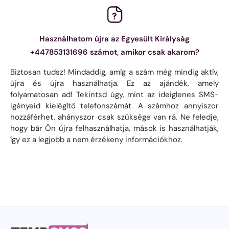
Használhatom újra az Egyesült Királyság
+447853131696 számot, amikor csak akarom?
Biztosan tudsz! Mindaddig, amíg a szám még mindig aktív,
újra és újra használhatja. Ez az ajándék, amely
folyamatosan ad! Tekintsd úgy, mint az ideiglenes SMS-
igényeid kielégítő telefonszámát. A számhoz annyiszor
hozzáférhet, ahányszor csak szüksége van rá. Ne feledje,
hogy bár Ön újra felhasználhatja, mások is használhatják,
így ez a legjobb a nem érzékeny információkhoz.