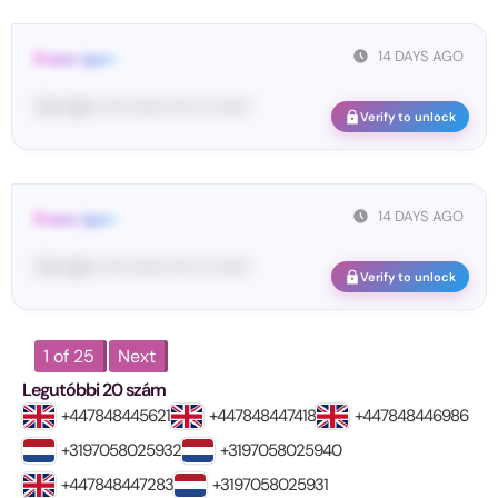
14 DAYS AGO
From: Ips••
Yo•• Ip••• •••• •••••• •••• ••• ••••••
Verify to unlock
14 DAYS AGO
From: Ips••
Yo•• Ip••• •••• •••••• •••• ••• ••••••
Verify to unlock
1 of 25
Next
Legutóbbi 20 szám
+447848445621
+447848447418
+447848446986
+3197058025932
+3197058025940
+447848447283
+3197058025931