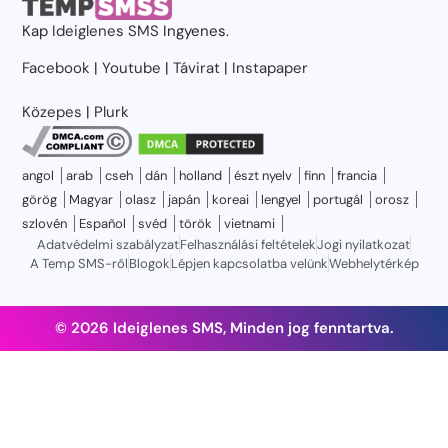
Kap
Ideiglenes SMS
Ingyenes.
Facebook
|
Youtube
|
Távirat
|
Instapaper
Közepes
|
Plurk
angol
arab
cseh
dán
holland
észt nyelv
finn
francia
görög
Magyar
olasz
japán
koreai
lengyel
portugál
orosz
szlovén
Español
svéd
török
vietnami
Adatvédelmi szabályzat
Felhasználási feltételek
Jogi nyilatkozat
A Temp SMS-ről
Blogok
Lépjen kapcsolatba velünk
Webhelytérkép
© 2026 Ideiglenes SMS, Minden jog fenntartva.