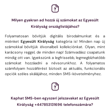
Milyen gyakran ad hozzá új számokat az Egyesült
Királyság országlistájához?
Folyamatosan bővítjük digitális birodalmunkat és a
miénket
Egyesült Királyság
kategória is! Minden nap új
számokkal bővítjük élvonalbeli kollekciónkat. Olyan, mint
karácsony reggel, de minden nap! Számvadász csapatunk
mindig ott van. Igyekszünk a legfrissebb, legmegbízhatóbb
számokat hozzáadni a névsorunkhoz. A folyamatos
számfolyam hozzáférést biztosít az aktuális, funkcionális
opciók széles skálájához, minden SMS-követelményhez.
Kaphat SMS-ben egyszeri jelszavakat az Egyesült
Királyság +447853131696 telefonszámára?