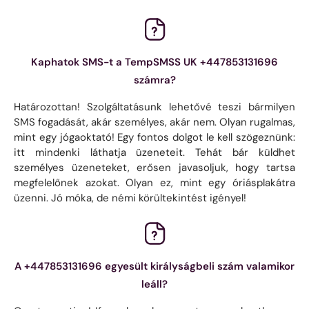
Kaphatok SMS-t a TempSMSS UK +447853131696
számra?
Határozottan! Szolgáltatásunk lehetővé teszi bármilyen
SMS fogadását, akár személyes, akár nem. Olyan rugalmas,
mint egy jógaoktató! Egy fontos dolgot le kell szögeznünk:
itt mindenki láthatja üzeneteit. Tehát bár küldhet
személyes üzeneteket, erősen javasoljuk, hogy tartsa
megfelelőnek azokat. Olyan ez, mint egy óriásplakátra
üzenni. Jó móka, de némi körültekintést igényel!
A +447853131696 egyesült királyságbeli szám valamikor
leáll?