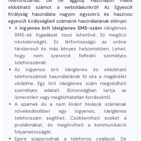
telefonszámát. De ne aggódj. Használjon másik
eldobható számot a weboldalunkról! Az Egyesült
Királyság használata nagyon egyszerű és hasznos;
egyesült királyságbeli számaink használatának előnyei:
A
ingyenes brit ideiglenes SMS-szám
ideiglenes
SMS-ek fogadását teszi lehetővé. Ez megőrzi
névtelenségét. Ez létfontosságú az online
társkereső és más kényes helyzetekben. Lehet,
hogy nem szeretné felfedni személyes
telefonszámát.
Az ingyenes brit ideiglenes és eldobható
telefonszámok használatának fő oka a magánélet
védelme. Egy brit ideiglenes szám megvédheti
személyes adatait. Biztonságban tartja az
ismeretlen vagy megbízhatatlan forrásoktól.
A spamek és a nem kívánt hívások számának
növekedésében egy ingyenes, ideiglenes
telefonszám segíthet. Csökkentheti ezeket a
problémákat, és megőrizheti a kommunikáció
folyamatosságát.
Egyre szaporodnak a telefonos csalások. De