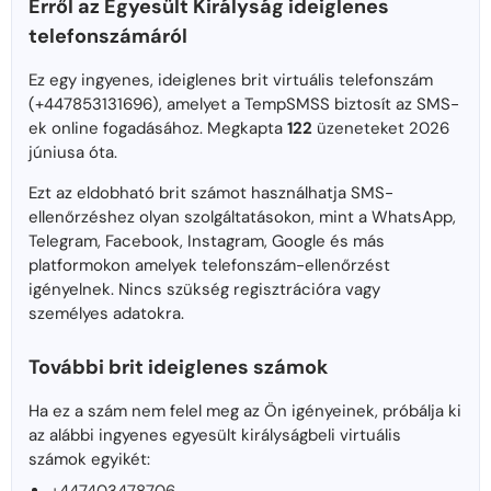
Erről az Egyesült Királyság ideiglenes
telefonszámáról
Ez egy ingyenes, ideiglenes brit virtuális telefonszám
(+447853131696), amelyet a TempSMSS biztosít az SMS-
ek online fogadásához. Megkapta
122
üzeneteket 2026
júniusa óta.
Ezt az eldobható brit számot használhatja SMS-
ellenőrzéshez olyan szolgáltatásokon, mint a WhatsApp,
Telegram, Facebook, Instagram, Google és más
platformokon amelyek telefonszám-ellenőrzést
igényelnek. Nincs szükség regisztrációra vagy
személyes adatokra.
További brit ideiglenes számok
Ha ez a szám nem felel meg az Ön igényeinek, próbálja ki
az alábbi ingyenes egyesült királyságbeli virtuális
számok egyikét: