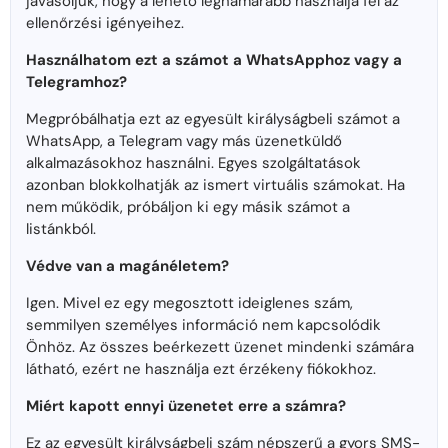
javasoljuk, hogy a lehető leghamarabb használja fel az
ellenőrzési igényeihez.
Használhatom ezt a számot a WhatsApphoz vagy a
Telegramhoz?
Megpróbálhatja ezt az egyesült királyságbeli számot a
WhatsApp, a Telegram vagy más üzenetküldő
alkalmazásokhoz használni. Egyes szolgáltatások
azonban blokkolhatják az ismert virtuális számokat. Ha
nem működik, próbáljon ki egy másik számot a
listánkból.
Védve van a magánéletem?
Igen. Mivel ez egy megosztott ideiglenes szám,
semmilyen személyes információ nem kapcsolódik
Önhöz. Az összes beérkezett üzenet mindenki számára
látható, ezért ne használja ezt érzékeny fiókokhoz.
Miért kapott ennyi üzenetet erre a számra?
Ez az egyesült királyságbeli szám népszerű a gyors SMS-