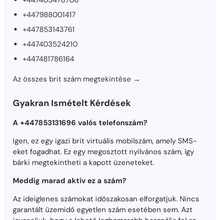
+447403478706
+447988001417
+447853143761
+447403524210
+447481786164
Az összes brit szám megtekintése →
Gyakran Ismételt Kérdések
A +447853131696 valós telefonszám?
Igen, ez egy igazi brit virtuális mobilszám, amely SMS-
eket fogadhat. Ez egy megosztott nyilvános szám, így
bárki megtekintheti a kapott üzeneteket.
Meddig marad aktív ez a szám?
Az ideiglenes számokat időszakosan elforgatjuk. Nincs
garantált üzemidő egyetlen szám esetében sem. Azt