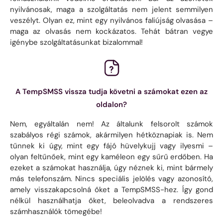
nyilvánosak, maga a szolgáltatás nem jelent semmilyen
veszélyt. Olyan ez, mint egy nyilvános faliújság olvasása –
maga az olvasás nem kockázatos. Tehát bátran vegye
igénybe szolgáltatásunkat bizalommal!
A TempSMSS vissza tudja követni a számokat ezen az
oldalon?
Nem, egyáltalán nem! Az általunk felsorolt ​​számok
szabályos régi számok, akármilyen hétköznapiak is. Nem
tűnnek ki úgy, mint egy fájó hüvelykujj vagy ilyesmi –
olyan feltűnőek, mint egy kaméleon egy sűrű erdőben. Ha
ezeket a számokat használja, úgy néznek ki, mint bármely
más telefonszám. Nincs speciális jelölés vagy azonosító,
amely visszakapcsolná őket a TempSMSS-hez. Így gond
nélkül használhatja őket, beleolvadva a rendszeres
számhasználók tömegébe!