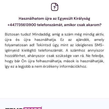
Használhatom újra az Egyesült Királyság
+447735613900 telefonszámát, amikor csak akarom?
Biztosan tudsz! Mindaddig, amíg a szám még mindig aktív,
újra és újra használhatja. Ez az ajándék, amely
folyamatosan ad! Tekintsd úgy, mint az ideiglenes SMS-
igényeid kielégítő telefonszámát. A számhoz annyiszor
hozzáférhet, ahányszor csak szüksége van rá. Ne feledje,
hogy bár Ön újra felhasználhatja, mások is használhatják,
így ez a legjobb a nem érzékeny információkhoz.