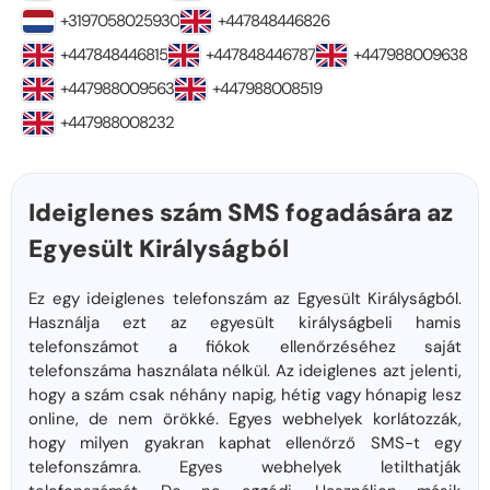
+3197058025930
+447848446826
+447848446815
+447848446787
+447988009638
+447988009563
+447988008519
+447988008232
Ideiglenes szám SMS fogadására az
Egyesült Királyságból
Ez egy ideiglenes telefonszám az Egyesült Királyságból.
Használja ezt az egyesült királyságbeli hamis
telefonszámot a fiókok ellenőrzéséhez saját
telefonszáma használata nélkül. Az ideiglenes azt jelenti,
hogy a szám csak néhány napig, hétig vagy hónapig lesz
online, de nem örökké. Egyes webhelyek korlátozzák,
hogy milyen gyakran kaphat ellenőrző SMS-t egy
telefonszámra. Egyes webhelyek letilthatják