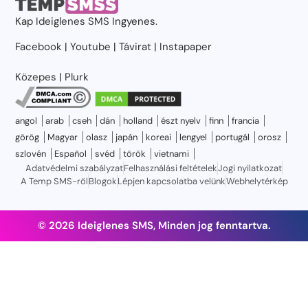
Kap
Ideiglenes SMS
Ingyenes.
Facebook
|
Youtube
|
Távirat
|
Instapaper
Közepes
|
Plurk
angol
arab
cseh
dán
holland
észt nyelv
finn
francia
görög
Magyar
olasz
japán
koreai
lengyel
portugál
orosz
szlovén
Español
svéd
török
vietnami
Adatvédelmi szabályzat
Felhasználási feltételek
Jogi nyilatkozat
A Temp SMS-ről
Blogok
Lépjen kapcsolatba velünk
Webhelytérkép
© 2026 Ideiglenes SMS, Minden jog fenntartva.