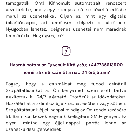
támogatták Önt! Kifinomult automatizált rendszert
vezettek be, amely egy bizonyos idő elteltével feledésbe
merül az üzenetekkel. Olyan ez, mint egy digitális
takarítócsapat, aki keményen dolgozik a háttérben.
Nyugodtan lehetsz. Ideiglenes üzenetei nem maradnak
fenn örökké. Elég ügyes, mi?
Használhatom az Egyesült Királyság +447735613900
hőmérsékleti számát a nap 24 órájában?
Fogadj, hogy a csizmáidat meg tudod csinálni!
Szolgáltatásunkat az Ön kényelmét szem előtt tartva
alakítottuk ki. 24/7 elérhető. Eltöröltük az időkorlátokat.
Hozzáférhet a számhoz éjjel-nappal, esőben vagy sütben.
Szolgáltatásunk éjjel-nappal mindig az Ön rendelkezésére
áll. Bármikor készek vagyunk kielégíteni SMS-igényeit. Ez
olyan, mintha egy éjjel-nappali portás lenne az
üzenetküldési igényeidnek!