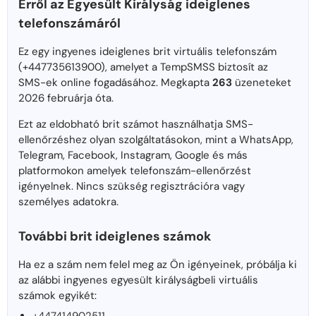
Erről az Egyesült Királyság ideiglenes
telefonszámáról
Ez egy ingyenes ideiglenes brit virtuális telefonszám
(+447735613900), amelyet a TempSMSS biztosít az
SMS-ek online fogadásához. Megkapta
263
üzeneteket
2026 februárja óta.
Ezt az eldobható brit számot használhatja SMS-
ellenőrzéshez olyan szolgáltatásokon, mint a WhatsApp,
Telegram, Facebook, Instagram, Google és más
platformokon amelyek telefonszám-ellenőrzést
igényelnek. Nincs szükség regisztrációra vagy
személyes adatokra.
További brit ideiglenes számok
Ha ez a szám nem felel meg az Ön igényeinek, próbálja ki
az alábbi ingyenes egyesült királyságbeli virtuális
számok egyikét: