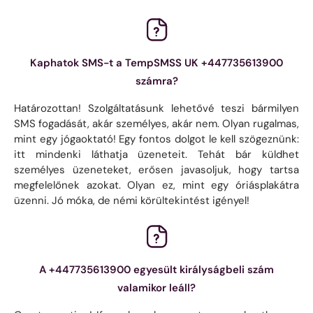
Kaphatok SMS-t a TempSMSS UK +447735613900
számra?
Határozottan! Szolgáltatásunk lehetővé teszi bármilyen
SMS fogadását, akár személyes, akár nem. Olyan rugalmas,
mint egy jógaoktató! Egy fontos dolgot le kell szögeznünk:
itt mindenki láthatja üzeneteit. Tehát bár küldhet
személyes üzeneteket, erősen javasoljuk, hogy tartsa
megfelelőnek azokat. Olyan ez, mint egy óriásplakátra
üzenni. Jó móka, de némi körültekintést igényel!
A +447735613900 egyesült királyságbeli szám
valamikor leáll?