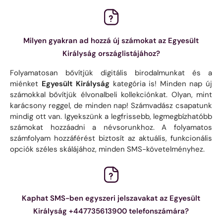
Milyen gyakran ad hozzá új számokat az Egyesült
Királyság országlistájához?
Folyamatosan bővítjük digitális birodalmunkat és a
miénket
Egyesült Királyság
kategória is! Minden nap új
számokkal bővítjük élvonalbeli kollekciónkat. Olyan, mint
karácsony reggel, de minden nap! Számvadász csapatunk
mindig ott van. Igyekszünk a legfrissebb, legmegbízhatóbb
számokat hozzáadni a névsorunkhoz. A folyamatos
számfolyam hozzáférést biztosít az aktuális, funkcionális
opciók széles skálájához, minden SMS-követelményhez.
Kaphat SMS-ben egyszeri jelszavakat az Egyesült
Királyság +447735613900 telefonszámára?