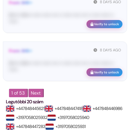
8 DAYS AGO
From: SHE••
[S••••• SH••• •••••• •••••• •••• •• •••••• ••••• •••• •• ••••• •••••• ••
••••••
Verify to unlock
8 DAYS AGO
From: SHE••
[S••••• SH••• •••••• •••••• •••• •• •••••• ••••• •••• •• ••••• •••••• ••
••••••
Verify to unlock
1 of 53
Next
Legutóbbi 20 szám
+447848445621
+447848447418
+447848446986
+3197058025932
+3197058025940
+447848447283
+3197058025931