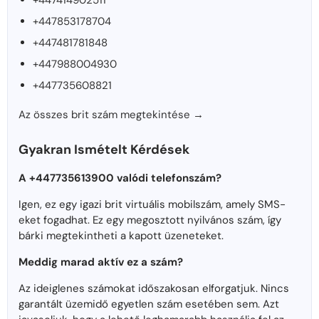
+447414902511
+447853178704
+447481781848
+447988004930
+447735608821
Az összes brit szám megtekintése →
Gyakran Ismételt Kérdések
A +447735613900 valódi telefonszám?
Igen, ez egy igazi brit virtuális mobilszám, amely SMS-
eket fogadhat. Ez egy megosztott nyilvános szám, így
bárki megtekintheti a kapott üzeneteket.
Meddig marad aktív ez a szám?
Az ideiglenes számokat időszakosan elforgatjuk. Nincs
garantált üzemidő egyetlen szám esetében sem. Azt