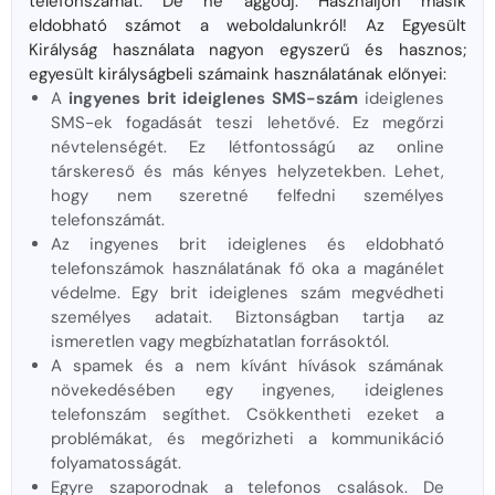
telefonszámát. De ne aggódj. Használjon másik
eldobható számot a weboldalunkról! Az Egyesült
Királyság használata nagyon egyszerű és hasznos;
egyesült királyságbeli számaink használatának előnyei:
A
ingyenes brit ideiglenes SMS-szám
ideiglenes
SMS-ek fogadását teszi lehetővé. Ez megőrzi
névtelenségét. Ez létfontosságú az online
társkereső és más kényes helyzetekben. Lehet,
hogy nem szeretné felfedni személyes
telefonszámát.
Az ingyenes brit ideiglenes és eldobható
telefonszámok használatának fő oka a magánélet
védelme. Egy brit ideiglenes szám megvédheti
személyes adatait. Biztonságban tartja az
ismeretlen vagy megbízhatatlan forrásoktól.
A spamek és a nem kívánt hívások számának
növekedésében egy ingyenes, ideiglenes
telefonszám segíthet. Csökkentheti ezeket a
problémákat, és megőrizheti a kommunikáció
folyamatosságát.
Egyre szaporodnak a telefonos csalások. De