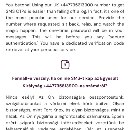
You betcha! Using our UK +447735613900 number to get
SMS OTPs is easier than falling off a log. In fact, it's one of
the most popular uses for our service. Provide the
number where requested, sit back, relax, and watch the
magic happen. The one-time password will be in your
messages. This will be before you say "secure
authentication." You have a dedicated verification code
retriever at your personal service.
Fennáll-e veszély, ha online SMS-t kap az Egyesült
Királyság +447735613900-as számáról?
Nincs esély! Az Ön biztonságára összpontosítunk,
szolgáltatásunkat a védelmi elvek köré építve. Olyan
biztonságos, mint Fort Knox, és olyan biztonságos, mint a
házak. Az Ön nyugalma a legfontosabb számunkra. Éppen
ezért szigorú biztonsági intézkedéseket vezettünk be
felhasználóink ​​védelme érdekében. Bár az üzenetek