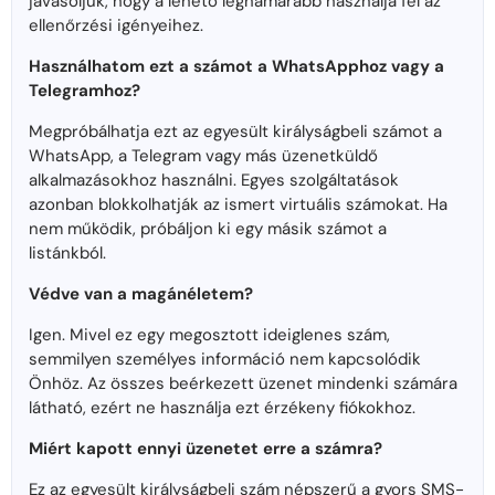
javasoljuk, hogy a lehető leghamarabb használja fel az
ellenőrzési igényeihez.
Használhatom ezt a számot a WhatsApphoz vagy a
Telegramhoz?
Megpróbálhatja ezt az egyesült királyságbeli számot a
WhatsApp, a Telegram vagy más üzenetküldő
alkalmazásokhoz használni. Egyes szolgáltatások
azonban blokkolhatják az ismert virtuális számokat. Ha
nem működik, próbáljon ki egy másik számot a
listánkból.
Védve van a magánéletem?
Igen. Mivel ez egy megosztott ideiglenes szám,
semmilyen személyes információ nem kapcsolódik
Önhöz. Az összes beérkezett üzenet mindenki számára
látható, ezért ne használja ezt érzékeny fiókokhoz.
Miért kapott ennyi üzenetet erre a számra?
Ez az egyesült királyságbeli szám népszerű a gyors SMS-