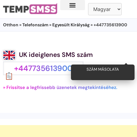
Otthon
»
Telefonszám
»
Egyesült Királyság
» +447735613900
UK ideiglenes SMS szám
+447735613900
SZÁM MÁSOLATA
» Frissítse a legfrissebb üzenetek megtekintéséhez.