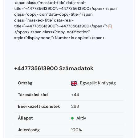
<span class="masked-title" data-real-
title="+447735613900">+447735613900</span> <span
class="copy-icon" data-copy-title="<span
class="masked-title" data-real-
title="+447735613900">+447735613900</span>">
</span> <span class="copy-notification"
style="display:none;">Number is copied!</span>
+447735613900 Számadatok
Ország
Egyesült Királyság
Tárcsázási kód
+44
Beérkezett üzenetek
263
Állapot
Aktív
Jelerősség
100%