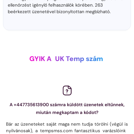
ellenőrzést igénylő felhasználók körében. 263
beérkezett üzenetével bizonyítottan megbízható.
GYIK A
UK Temp szám
A +447735613900 számra küldött üzenetek eltűnnek,
miután megkaptam a kódot?
Bár az üzeneteket saját maga nem tudja törölni (végül is
nyilvánosak), a tempsmss.com fantasztikus varázslóink ​​