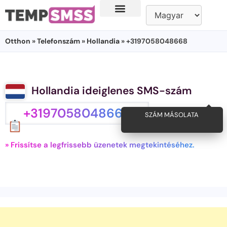
Otthon
»
Telefonszám
»
Hollandia
» +3197058048668
Hollandia ideiglenes SMS-szám
+3197058048668
SZÁM MÁSOLATA
» Frissítse a legfrissebb üzenetek megtekintéséhez.