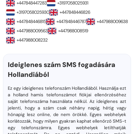
+447848447283
+3197058025931
+3197058025930
+447848446826
+447848446815
+447848446787
+447988009638
+447988009563
+447988008519
+447988008232
Ideiglenes szám SMS fogadására
Hollandiából
Ez egy ideiglenes telefonszám Hollandiából. Használja ezt
a holland hamis telefonszámot fiókjai ellenőrzéséhez
saját telefonszáma használata nélkül. Az ideiglenes azt
jelenti, hogy a szám csak néhány napig, hétig vagy
hónapig lesz online, de nem örökké. Egyes webhelyek
korlátozzák, hogy milyen gyakran kaphat ellenőrző SMS-t
egy telefonszámra. Egyes webhelyek letilthatják