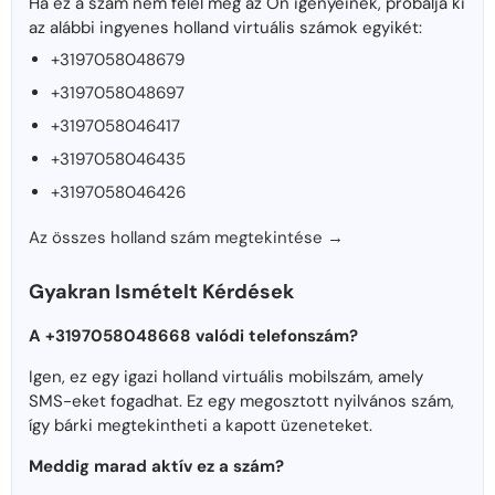
Ha ez a szám nem felel meg az Ön igényeinek, próbálja ki
az alábbi ingyenes holland virtuális számok egyikét:
+3197058048679
+3197058048697
+3197058046417
+3197058046435
+3197058046426
Az összes holland szám megtekintése →
Gyakran Ismételt Kérdések
A +3197058048668 valódi telefonszám?
Igen, ez egy igazi holland virtuális mobilszám, amely
SMS-eket fogadhat. Ez egy megosztott nyilvános szám,
így bárki megtekintheti a kapott üzeneteket.
Meddig marad aktív ez a szám?