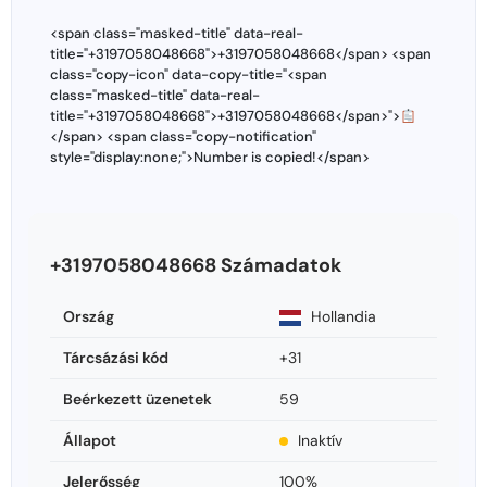
<span class="masked-title" data-real-
title="+3197058048668">+3197058048668</span> <span
class="copy-icon" data-copy-title="<span
class="masked-title" data-real-
title="+3197058048668">+3197058048668</span>">
</span> <span class="copy-notification"
style="display:none;">Number is copied!</span>
+3197058048668 Számadatok
Ország
Hollandia
Tárcsázási kód
+31
Beérkezett üzenetek
59
Állapot
Inaktív
Jelerősség
100%