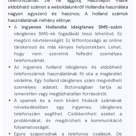
telefonszámát. De ne aggódj. Használjon másik
eldobható számot a weboldalunkról! Hollandia használata
nagyon egyszerű és hasznos; A holland számok
használatának néhány előnye:
A
ingyenes Hollandia ideiglenes SMS-szám
ideiglenes SMS-ek fogadását teszi lehetővé. Ez
megőrzi névtelenségét. Ez létfontosságú az online
társkereső és más kényes helyzetekben. Lehet,
hogy nem szeretné felfedni személyes
telefonszámát.
Az ingyenes holland ideiglenes és eldobható
telefonszámok használatának fő oka a magánélet
védelme. Egy holland ideiglenes szám megvédheti
személyes adatait. Biztonságban tartja az
ismeretlen vagy megbízhatatlan forrásoktól.
A spamek és a nem kívánt hívások számának
növekedésében egy ingyenes, ideiglenes
telefonszám segíthet. Csökkentheti ezeket a
problémákat, és megőrizheti a kommunikáció
folyamatosságát.
Egyre szaporodnak a telefonos csalások. De