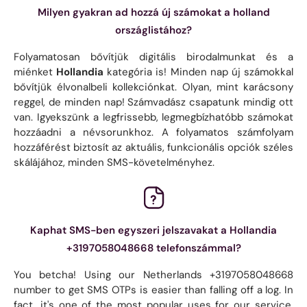
Milyen gyakran ad hozzá új számokat a holland
országlistához?
Folyamatosan bővítjük digitális birodalmunkat és a
miénket
Hollandia
kategória is! Minden nap új számokkal
bővítjük élvonalbeli kollekciónkat. Olyan, mint karácsony
reggel, de minden nap! Számvadász csapatunk mindig ott
van. Igyekszünk a legfrissebb, legmegbízhatóbb számokat
hozzáadni a névsorunkhoz. A folyamatos számfolyam
hozzáférést biztosít az aktuális, funkcionális opciók széles
skálájához, minden SMS-követelményhez.
Kaphat SMS-ben egyszeri jelszavakat a Hollandia
+3197058048668 telefonszámmal?
You betcha! Using our Netherlands +3197058048668
number to get SMS OTPs is easier than falling off a log. In
fact, it's one of the most popular uses for our service.