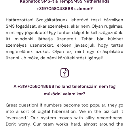
Kaphatok SMS-t a TempSMSS Netherlands
+3197058048668 számon?
Határozottan! Szolgáltatásunk lehetővé teszi bármilyen
SMS fogadását, akár személyes, akár nem. Olyan rugalmas,
mint egy jógaoktató! Egy fontos dolgot le kell szögeznünk:
itt mindenki láthatja üzeneteit. Tehát bár küldhet
személyes üzeneteket, erősen javasoljuk, hogy tartsa
megfelelőnek azokat. Olyan ez, mint egy óriásplakátra
üzenni. Jó móka, de némi körültekintést igényel!
A +3197058048668 holland telefonszám nem fog
működni valamikor?
Great question! If numbers become too popular, they go
into a sort of digital hibernation. We in the biz call it
"overused." Our system moves with silky smoothness.
Don't worry. Our team works hard, almost around the