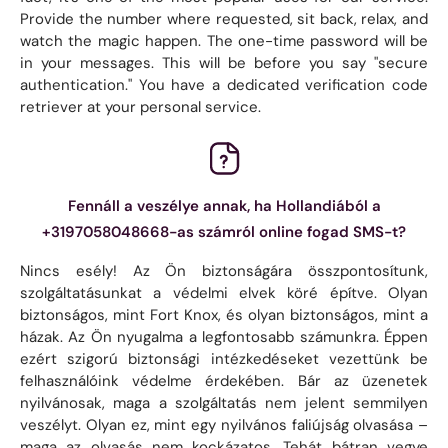
Provide the number where requested, sit back, relax, and
watch the magic happen. The one-time password will be
in your messages. This will be before you say "secure
authentication." You have a dedicated verification code
retriever at your personal service.
Fennáll a veszélye annak, ha Hollandiából a
+3197058048668-as számról online fogad SMS-t?
Nincs esély! Az Ön biztonságára összpontosítunk,
szolgáltatásunkat a védelmi elvek köré építve. Olyan
biztonságos, mint Fort Knox, és olyan biztonságos, mint a
házak. Az Ön nyugalma a legfontosabb számunkra. Éppen
ezért szigorú biztonsági intézkedéseket vezettünk be
felhasználóink ​​védelme érdekében. Bár az üzenetek
nyilvánosak, maga a szolgáltatás nem jelent semmilyen
veszélyt. Olyan ez, mint egy nyilvános faliújság olvasása –
maga az olvasás nem kockázatos. Tehát bátran vegye