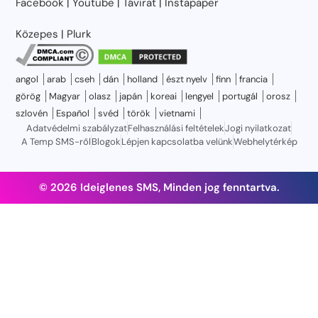
Facebook
|
Youtube
|
Távirat
|
Instapaper
Közepes
|
Plurk
angol
arab
cseh
dán
holland
észt nyelv
finn
francia
görög
Magyar
olasz
japán
koreai
lengyel
portugál
orosz
szlovén
Español
svéd
török
vietnami
Adatvédelmi szabályzat
Felhasználási feltételek
Jogi nyilatkozat
A Temp SMS-ről
Blogok
Lépjen kapcsolatba velünk
Webhelytérkép
© 2026 Ideiglenes SMS, Minden jog fenntartva.