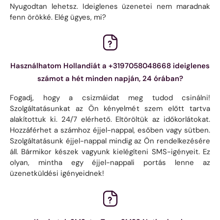
Nyugodtan lehetsz. Ideiglenes üzenetei nem maradnak
fenn örökké. Elég ügyes, mi?
Használhatom Hollandiát a +3197058048668 ideiglenes
számot a hét minden napján, 24 órában?
Fogadj, hogy a csizmáidat meg tudod csinálni!
Szolgáltatásunkat az Ön kényelmét szem előtt tartva
alakítottuk ki. 24/7 elérhető. Eltöröltük az időkorlátokat.
Hozzáférhet a számhoz éjjel-nappal, esőben vagy sütben.
Szolgáltatásunk éjjel-nappal mindig az Ön rendelkezésére
áll. Bármikor készek vagyunk kielégíteni SMS-igényeit. Ez
olyan, mintha egy éjjel-nappali portás lenne az
üzenetküldési igényeidnek!