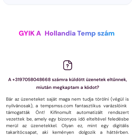
GYIK A
Hollandia Temp szám
A +3197058048668 számra küldött üzenetek eltűnnek,
miután megkaptam a kódot?
Bár az üzeneteket saját maga nem tudja törölni (végül is
nyilvánosak), a tempsmss.com fantasztikus varázslóink ​​
támogatták Önt! Kifinomult automatizált rendszert
vezettek be, amely egy bizonyos idő elteltével feledésbe
merül az üzenetekkel. Olyan ez, mint egy digitális
takarítócsapat, aki keményen dolgozik a háttérben.