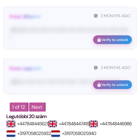
2 MONTHS AGO
From: Wha•••••
<#• Yo•• •••••• •••••• •••• •••••• ••••• ••••• •••• •••• •••• •••••• ••••••
•
Verify to unlock
2 MONTHS AGO
From: wep••••••
<W••••• •••••• •••• •• ••••• ••••• •••••• • ••••• •• ••• ••••• •• •••• ...
Verify to unlock
1 of 12
Next
Legutóbbi 20 szám
+447848445621
+447848447418
+447848446986
+3197058025932
+3197058025940