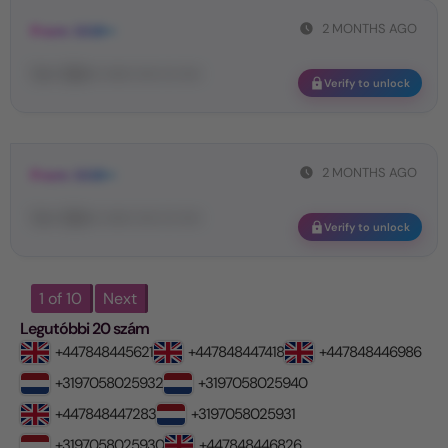
2 MONTHS AGO
From: GGB••
Yo•• GG••• •••••• •••• ••• ••••
Verify to unlock
2 MONTHS AGO
From: GGB••
Yo•• GG••• •••••• •••• ••• ••••
Verify to unlock
1 of 10
Next
Legutóbbi 20 szám
+447848445621
+447848447418
+447848446986
+3197058025932
+3197058025940
+447848447283
+3197058025931
+3197058025930
+447848446826