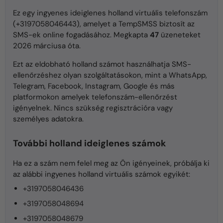
Ez egy ingyenes ideiglenes holland virtuális telefonszám
(+3197058046443), amelyet a TempSMSS biztosít az
SMS-ek online fogadásához. Megkapta
47
üzeneteket
2026 márciusa óta.
Ezt az eldobható holland számot használhatja SMS-
ellenőrzéshez olyan szolgáltatásokon, mint a WhatsApp,
Telegram, Facebook, Instagram, Google és más
platformokon amelyek telefonszám-ellenőrzést
igényelnek. Nincs szükség regisztrációra vagy
személyes adatokra.
További holland ideiglenes számok
Ha ez a szám nem felel meg az Ön igényeinek, próbálja ki
az alábbi ingyenes holland virtuális számok egyikét:
+3197058046436
+3197058048694
+3197058048679