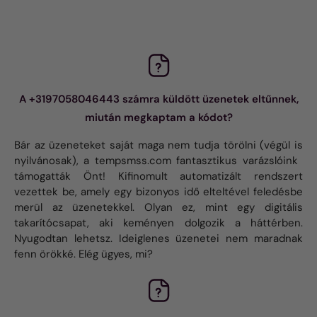
A +3197058046443 számra küldött üzenetek eltűnnek,
miután megkaptam a kódot?
Bár az üzeneteket saját maga nem tudja törölni (végül is
nyilvánosak), a tempsmss.com fantasztikus varázslóink ​​
támogatták Önt! Kifinomult automatizált rendszert
vezettek be, amely egy bizonyos idő elteltével feledésbe
merül az üzenetekkel. Olyan ez, mint egy digitális
takarítócsapat, aki keményen dolgozik a háttérben.
Nyugodtan lehetsz. Ideiglenes üzenetei nem maradnak
fenn örökké. Elég ügyes, mi?