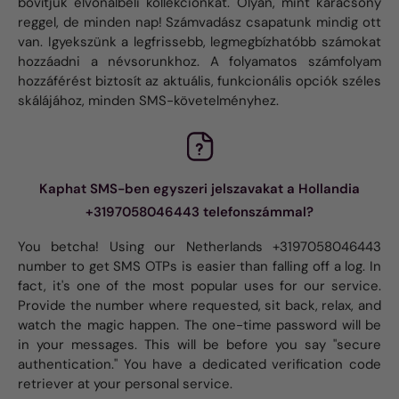
bővítjük élvonalbeli kollekciónkat. Olyan, mint karácsony
reggel, de minden nap! Számvadász csapatunk mindig ott
van. Igyekszünk a legfrissebb, legmegbízhatóbb számokat
hozzáadni a névsorunkhoz. A folyamatos számfolyam
hozzáférést biztosít az aktuális, funkcionális opciók széles
skálájához, minden SMS-követelményhez.
Kaphat SMS-ben egyszeri jelszavakat a Hollandia
+3197058046443 telefonszámmal?
You betcha! Using our Netherlands +3197058046443
number to get SMS OTPs is easier than falling off a log. In
fact, it's one of the most popular uses for our service.
Provide the number where requested, sit back, relax, and
watch the magic happen. The one-time password will be
in your messages. This will be before you say "secure
authentication." You have a dedicated verification code
retriever at your personal service.