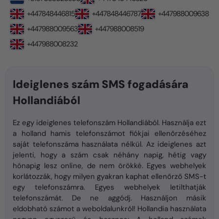
+447848446815
+447848446787
+447988009638
+447988009563
+447988008519
+447988008232
Ideiglenes szám SMS fogadására
Hollandiából
Ez egy ideiglenes telefonszám Hollandiából. Használja ezt
a holland hamis telefonszámot fiókjai ellenőrzéséhez
saját telefonszáma használata nélkül. Az ideiglenes azt
jelenti, hogy a szám csak néhány napig, hétig vagy
hónapig lesz online, de nem örökké. Egyes webhelyek
korlátozzák, hogy milyen gyakran kaphat ellenőrző SMS-t
egy telefonszámra. Egyes webhelyek letilthatják
telefonszámát. De ne aggódj. Használjon másik
eldobható számot a weboldalunkról! Hollandia használata