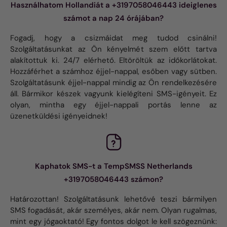
Használhatom Hollandiát a +3197058046443 ideiglenes
számot a nap 24 órájában?
Fogadj, hogy a csizmáidat meg tudod csinálni!
Szolgáltatásunkat az Ön kényelmét szem előtt tartva
alakítottuk ki. 24/7 elérhető. Eltöröltük az időkorlátokat.
Hozzáférhet a számhoz éjjel-nappal, esőben vagy sütben.
Szolgáltatásunk éjjel-nappal mindig az Ön rendelkezésére
áll. Bármikor készek vagyunk kielégíteni SMS-igényeit. Ez
olyan, mintha egy éjjel-nappali portás lenne az
üzenetküldési igényeidnek!
Kaphatok SMS-t a TempSMSS Netherlands
+3197058046443 számon?
Határozottan! Szolgáltatásunk lehetővé teszi bármilyen
SMS fogadását, akár személyes, akár nem. Olyan rugalmas,
mint egy jógaoktató! Egy fontos dolgot le kell szögeznünk: