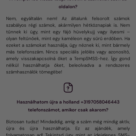
oldalon?
Nem, egyáltalán nem! Az általunk felsorolt ​​számok
szabályos régi számok, akármilyen hétköznapiak is. Nem
tűnnek ki úgy, mint egy fájó hüvelykujj vagy ilyesmi –
olyan feltűnőek, mint egy kaméleon egy sűrű erdőben. Ha
ezeket a számokat használja, úgy néznek ki, mint bármely
más telefonszám. Nincs speciális jelölés vagy azonosító,
amely visszakapcsolná őket a TempSMSS-hez. Így gond
nélkül használhatja őket, beleolvadva a rendszeres
számhasználók tömegébe!
Használhatom újra a holland +3197058046443
telefonszámot, amikor csak akarom?
Biztosan tudsz! Mindaddig, amíg a szám még mindig aktív,
újra és újra használhatja. Ez az ajándék, amely
folyamatosan ad! Tekintsd úgy, mint az ideiglenes SMS-