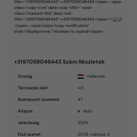
title="+3197058046443">+3197058046443</span> <span
class="copy-icon" data-copy-title="<span
class="masked-title" data-real-
title="+3197058046443">+3197058046443</span>">
</span> <span class="copy-notification"
style="display:none;">Number is copied!</span>
+3197058046443 Szám Részletek
Ország
Hollandia
Tárcsázási kód
+31
Beérkezett üzenetek
47
Állapot
Aktív
Jelerősség
100%
Első üzenet
2026. március 4