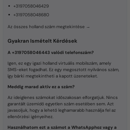
+3197058046429
+3197058048680
Az összes holland szám megtekintése →
Gyakran Ismételt Kérdések
A +3197058046443 valódi telefonszám?
Igen, ez egy igazi holland virtuális mobilszám, amely
SMS-eket fogadhat. Ez egy megosztott nyilvános szám,
így bárki megtekintheti a kapott üzeneteket.
Meddig marad aktív ez a szám?
Az ideiglenes számokat időszakosan elforgatjuk. Nincs
garantált üzemidő egyetlen szám esetében sem. Azt
javasoljuk, hogy a lehető leghamarabb használja fel az
ellenőrzési igényeihez.
Használhatom ezt a számot a WhatsApphoz vagy a