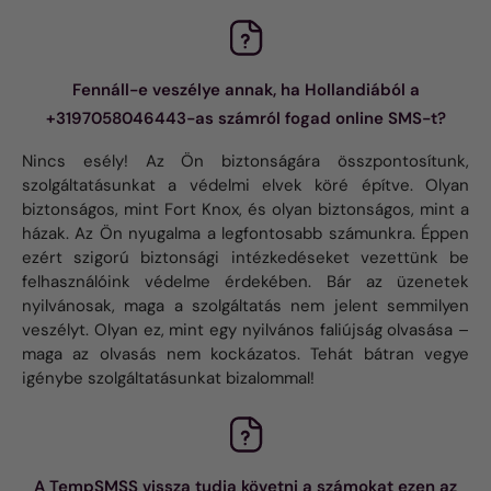
Fennáll-e veszélye annak, ha Hollandiából a
+3197058046443-as számról fogad online SMS-t?
Nincs esély! Az Ön biztonságára összpontosítunk,
szolgáltatásunkat a védelmi elvek köré építve. Olyan
biztonságos, mint Fort Knox, és olyan biztonságos, mint a
házak. Az Ön nyugalma a legfontosabb számunkra. Éppen
ezért szigorú biztonsági intézkedéseket vezettünk be
felhasználóink ​​védelme érdekében. Bár az üzenetek
nyilvánosak, maga a szolgáltatás nem jelent semmilyen
veszélyt. Olyan ez, mint egy nyilvános faliújság olvasása –
maga az olvasás nem kockázatos. Tehát bátran vegye
igénybe szolgáltatásunkat bizalommal!
A TempSMSS vissza tudja követni a számokat ezen az