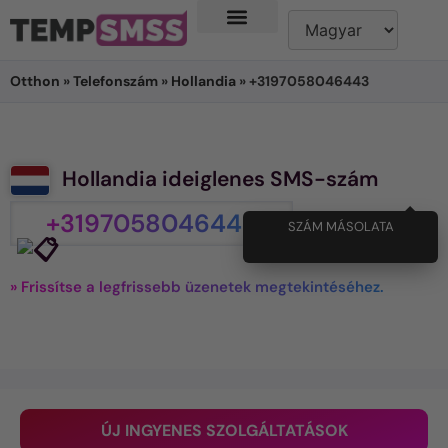
Otthon
»
Telefonszám
»
Hollandia
» +3197058046443
Hollandia ideiglenes SMS-szám
+3197058046443
SZÁM MÁSOLATA
» Frissítse a legfrissebb üzenetek megtekintéséhez.
ÚJ INGYENES SZOLGÁLTATÁSOK