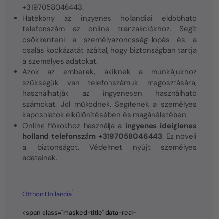
+3197058046443.
Hatékony az ingyenes hollandiai eldobható
telefonszám az online tranzakciókhoz. Segít
csökkenteni a személyazonosság-lopás és a
csalás kockázatát azáltal, hogy biztonságban tartja
a személyes adatokat.
Azok az emberek, akiknek a munkájukhoz
szükségük van telefonszámuk megosztására,
használhatják az ingyenesen használható
számokat. Jól működnek. Segítenek a személyes
kapcsolatok elkülönítésében és magánéletében.
Online fiókokhoz használja a
ingyenes ideiglenes
holland telefonszám +3197058046443
. Ez növeli
a biztonságot. Védelmet nyújt személyes
adatainak.
›
›
Otthon
Hollandia
<span class="masked-title" data-real-