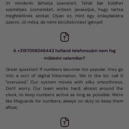
itt mindenki láthatja üzeneteit. Tehát bár küldhet
személyes üzeneteket, erősen javasoljuk, hogy tartsa
megfelelőnek azokat. Olyan ez, mint egy óriásplakátra
üzenni. Jó móka, de némi körültekintést igényel!
A +3197058046443 holland telefonszám nem fog
működni valamikor?
Great question! If numbers become too popular, they go
into a sort of digital hibernation. We in the biz call it
"overused." Our system moves with silky smoothness.
Don't worry. Our team works hard, almost around the
clock, to keep numbers active as long as possible. We're
like lifeguards for numbers, always on duty to keep them
afloat.