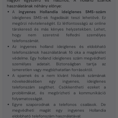
nagyon egyszerű és hasznos; A holland számok
használatának néhány előnye:
A
ingyenes Hollandia ideiglenes SMS-szám
ideiglenes SMS-ek fogadását teszi lehetővé. Ez
megőrzi névtelenségét. Ez létfontosságú az online
társkereső és más kényes helyzetekben. Lehet,
hogy nem szeretné felfedni személyes
telefonszámát.
Az ingyenes holland ideiglenes és eldobható
telefonszámok használatának fő oka a magánélet
védelme. Egy holland ideiglenes szám megvédheti
személyes adatait. Biztonságban tartja az
ismeretlen vagy megbízhatatlan forrásoktól.
A spamek és a nem kívánt hívások számának
növekedésében egy ingyenes, ideiglenes
telefonszám segíthet. Csökkentheti ezeket a
problémákat, és megőrizheti a kommunikáció
folyamatosságát.
Egyre szaporodnak a telefonos csalások. De
megvédheti magát egy ingyenes Hollandia
eldobható telefonszám használatával: