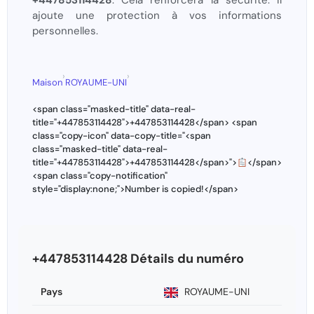
+447853114428
. Cela renforcera la sécurité. Il
ajoute une protection à vos informations
personnelles.
›
›
Maison
ROYAUME-UNI
<span class="masked-title" data-real-
title="+447853114428">+447853114428</span> <span
class="copy-icon" data-copy-title="<span
class="masked-title" data-real-
title="+447853114428">+447853114428</span>">
</span>
<span class="copy-notification"
style="display:none;">Number is copied!</span>
+447853114428 Détails du numéro
Pays
ROYAUME-UNI