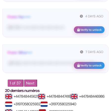
4 DAYS AGO
From: Fac•••••
50• 73• •• •••• •••••• ••••• ••••• ••••• •••
Verify to unlock
7 DAYS AGO
From: Wha•••••
<#• Yo•• •••••• ••••• •••••• ••••• ••••• •••• •••• •••• •••••• ••••••
Verify to unlock
1 of 37
Next
20 derniers numéros
+447848445621
+447848447418
+447848446986
+3197058025932
+3197058025940