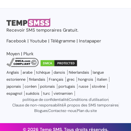
Recevoir
SMS temporaires
Gratuit.
Facebook
|
Youtube
|
Télégramme
|
Instapaper
Moyen
|
Plurk
Anglais
arabe
tchèque
danois
Néerlandais
langue
estonienne
finlandais
Français
grec
hongrois
italien
japonais
coréen
polonais
portugais
russe
slovène
espagnol
suédois
turc
vietnamien
politique de confidentialité
Conditions d'utilisation
Clause de non-responsabilité
À propos des SMS temporaires
Blogues
Contactez-nous
Plan du site
© 2026 Temp SMS, Tous droits réservés.