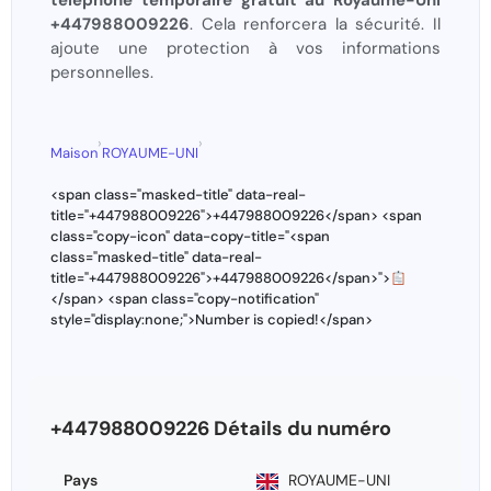
téléphone temporaire gratuit au Royaume-Uni
+447988009226
. Cela renforcera la sécurité. Il
ajoute une protection à vos informations
personnelles.
›
›
Maison
ROYAUME-UNI
<span class="masked-title" data-real-
title="+447988009226">+447988009226</span> <span
class="copy-icon" data-copy-title="<span
class="masked-title" data-real-
title="+447988009226">+447988009226</span>">
</span> <span class="copy-notification"
style="display:none;">Number is copied!</span>
+447988009226 Détails du numéro
Pays
ROYAUME-UNI