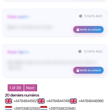
11 DAYS AGO
From: sum•••
Su•••• • •••• •••••• •••• ••• ••••••
Verify to unlock
12 DAYS AGO
From: Tan••••
Yo•• Ta••••• •••••• •••• ••• ••••• ••••• ••••• •••• •••• •••• •••••• •••
•••••• •••• ...
Verify to unlock
1 of 39
Next
20 derniers numéros
+447848445621
+447848447418
+447848446986
+3197058025932
+3197058025940