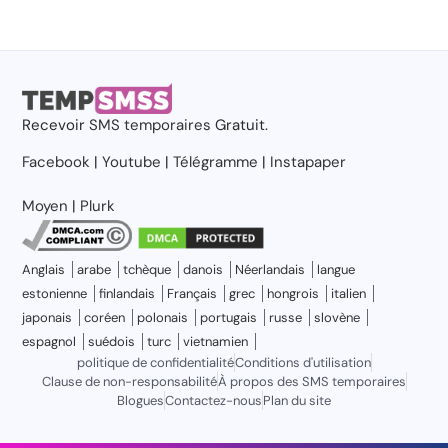
Recevoir
SMS temporaires
Gratuit.
Facebook
|
Youtube
|
Télégramme
|
Instapaper
Moyen
|
Plurk
Anglais
arabe
tchèque
danois
Néerlandais
langue
estonienne
finlandais
Français
grec
hongrois
italien
japonais
coréen
polonais
portugais
russe
slovène
espagnol
suédois
turc
vietnamien
politique de confidentialité
Conditions d'utilisation
Clause de non-responsabilité
À propos des SMS temporaires
Blogues
Contactez-nous
Plan du site