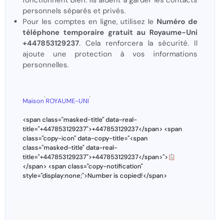
fonctionnent bien. Ils aident à garder les contacts
personnels séparés et privés.
Pour les comptes en ligne, utilisez le
Numéro de
téléphone temporaire gratuit au Royaume-Uni
+447853129237
. Cela renforcera la sécurité. Il
ajoute une protection à vos informations
personnelles.
›
›
Maison
ROYAUME-UNI
<span class="masked-title" data-real-
title="+447853129237">+447853129237</span> <span
class="copy-icon" data-copy-title="<span
class="masked-title" data-real-
title="+447853129237">+447853129237</span>">
</span> <span class="copy-notification"
style="display:none;">Number is copied!</span>