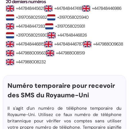
20 derniers numéros
+447848445621
+447848447418
+447848446986
+3197058025932
+3197058025940
+447848447283
+3197058025931
+3197058025930
+447848446826
+447848446815
+447848446787
+447988009638
+447988009563
+447988008519
+447988008232
Numéro temporaire pour recevoir
des SMS du Royaume-Uni
Il s'agit d'un numéro de téléphone temporaire du
Royaume-Uni. Utilisez ce faux numéro de téléphone
britannique pour vérifier vos comptes sans utiliser
votre propre numéro de téléphone. Temporaire signifie