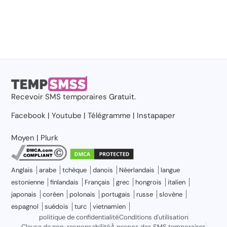
Recevoir
SMS temporaires
Gratuit.
Facebook
|
Youtube
|
Télégramme
|
Instapaper
Moyen
|
Plurk
Anglais
arabe
tchèque
danois
Néerlandais
langue
estonienne
finlandais
Français
grec
hongrois
italien
japonais
coréen
polonais
portugais
russe
slovène
espagnol
suédois
turc
vietnamien
politique de confidentialité
Conditions d'utilisation
Clause de non-responsabilité
À propos des SMS temporaires