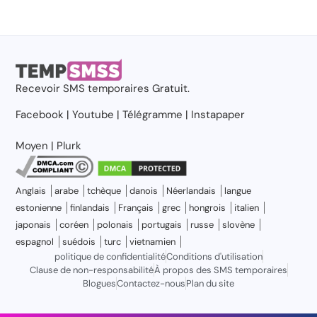
Recevoir
SMS temporaires
Gratuit.
Facebook
|
Youtube
|
Télégramme
|
Instapaper
Moyen
|
Plurk
Anglais
arabe
tchèque
danois
Néerlandais
langue
estonienne
finlandais
Français
grec
hongrois
italien
japonais
coréen
polonais
portugais
russe
slovène
espagnol
suédois
turc
vietnamien
politique de confidentialité
Conditions d'utilisation
Clause de non-responsabilité
À propos des SMS temporaires
Blogues
Contactez-nous
Plan du site