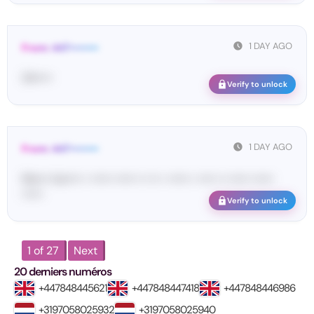
1 DAY AGO
From: 447••••••••
34•••••
Verify to unlock
1 DAY AGO
From: 447••••••••
Ma•••• ka••••• • •••••• •••••• •• ••• • •••••• • ••••• •• •••••• ••••••
••••••
Verify to unlock
1 of 27
Next
20 derniers numéros
+447848445621
+447848447418
+447848446986
+3197058025932
+3197058025940