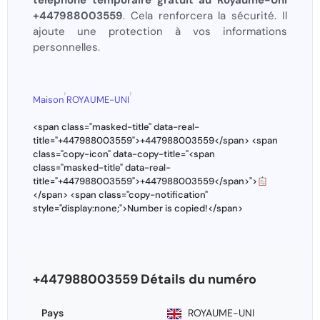
téléphone temporaire gratuit au Royaume-Uni
+447988003559
. Cela renforcera la sécurité. Il
ajoute une protection à vos informations
personnelles.
›
›
Maison
ROYAUME-UNI
<span class="masked-title" data-real-
title="+447988003559">+447988003559</span> <span
class="copy-icon" data-copy-title="<span
class="masked-title" data-real-
title="+447988003559">+447988003559</span>">
</span> <span class="copy-notification"
style="display:none;">Number is copied!</span>
+447988003559 Détails du numéro
Pays
ROYAUME-UNI