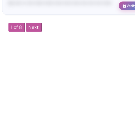
G-••••• •• •••• •••••• •••••• ••••• ••••• ••••• •••• •••• •••• ••••••
Verif
1 of 8
Next