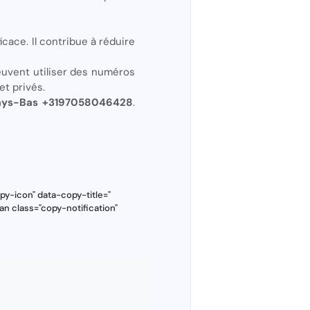
cace. Il contribue à réduire
euvent utiliser des numéros
et privés.
Pays-Bas +3197058046428
.
y-icon" data-copy-title="
an class="copy-notification"