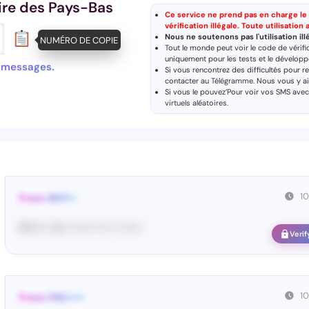
re des Pays-Bas
Ce service ne prend pas en charge le ph
vérification illégale. Toute utilisatio
Nous ne soutenons pas l'utilisation i
NUMÉRO DE COPIE
Tout le monde peut voir le code de vérifi
uniquement pour les tests et le dévelop
s messages.
Si vous rencontrez des difficultés pour r
contacter au
Télégramme
. Nous vous y a
Si vous le pouvez’Pour voir vos SMS ave
virtuels aléatoires
.
1
From: BOT••
BO•••• Yo•• •••••• •••• •• ••••••
Verif
1
From: FAC•••••