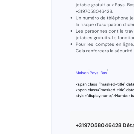
jetable gratuit aux Pays-Bas
+3197058046428.
Un numéro de téléphone jeta
le risque d’usurpation d’id
Les personnes dont le trav
jetables gratuits. Ils fonct
Pour les comptes en ligne,
Cela renforcera la sécurité.
›
›
Maison
Pays-Bas
<span class="masked-title" da
<span class="masked-title" da
style="display:none;">Number i
+3197058046428 Déta