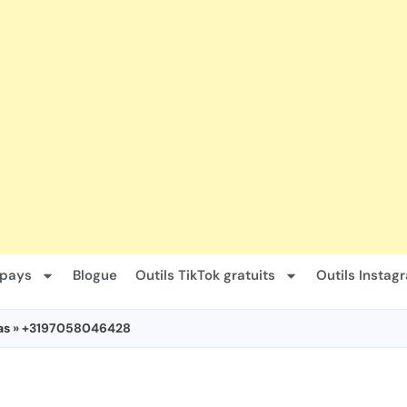
 pays
Blogue
Outils TikTok gratuits
Outils Instag
as
» +3197058046428