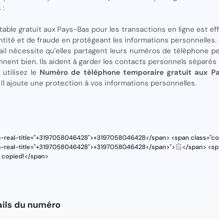
 :
ble gratuit aux Pays-Bas pour les transactions en ligne est effi
entité et de fraude en protégeant les informations personnelles.
ail nécessite qu’elles partagent leurs numéros de téléphone p
ionnent bien. Ils aident à garder les contacts personnels séparés 
 utilisez le
Numéro de téléphone temporaire gratuit aux 
 Il ajoute une protection à vos informations personnelles.
ta-real-title="+3197058046428">+3197058046428</span> <span class="cop
ta-real-title="+3197058046428">+3197058046428</span>">
</span> <sp
s copied!</span>
ils du numéro