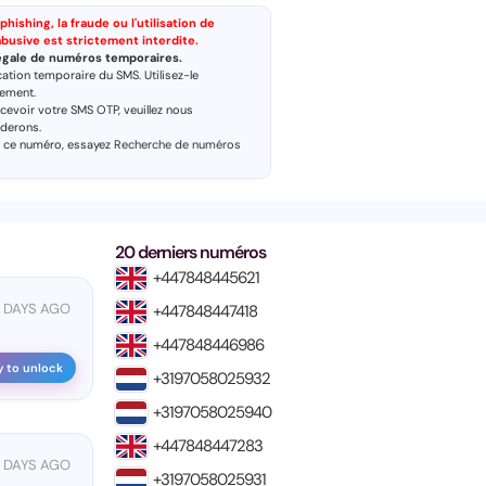
ishing, la fraude ou l'utilisation de
n abusive est strictement interdite.
llégale de numéros temporaires.
cation temporaire du SMS. Utilisez-le
pement.
ecevoir votre SMS OTP, veuillez nous
iderons.
c ce numéro, essayez
Recherche de numéros
20 derniers numéros
+447848445621
0 DAYS AGO
+447848447418
+447848446986
y to unlock
+3197058025932
+3197058025940
+447848447283
0 DAYS AGO
+3197058025931