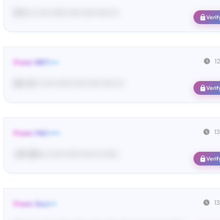
01•••• •• •••• •••••• ••••• ••••• ••••• •••
Verif
1
From: MET••••
93• 41• •• •••• •••••• ••••• ••••• ••••• •••
Verif
1
From: FAC•••••
<#• 80••• •• •••• •••••• •••• ••• ••••••
Verif
1
From: Goo•••