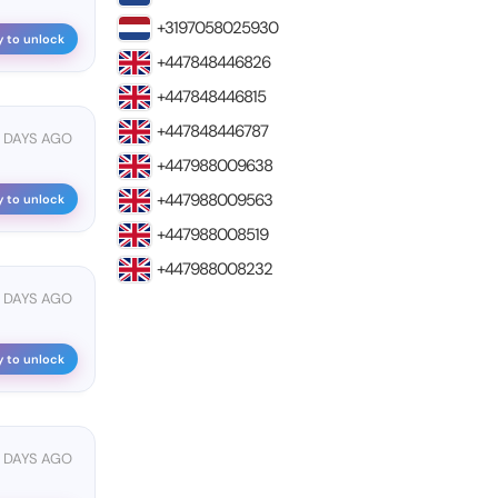
+3197058025930
y to unlock
+447848446826
+447848446815
+447848446787
2 DAYS AGO
+447988009638
+447988009563
y to unlock
+447988008519
+447988008232
3 DAYS AGO
y to unlock
3 DAYS AGO