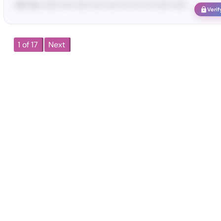
<#• Yo•• •••••• ••••• •••••• ••••• ••••• •••• •••• •••• •••••• ••••••
Verif
1 of 17
Next