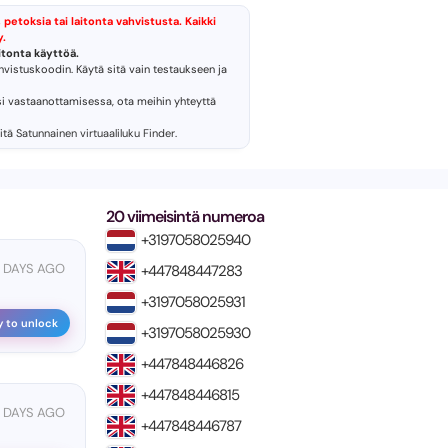
 petoksia tai laitonta vahvistusta. Kaikki
y.
tonta käyttöä.
ahvistuskoodin. Käytä sitä vain testaukseen ja
si vastaanottamisessa, ota meihin yhteyttä
ritä
Satunnainen virtuaaliluku Finder
.
20 viimeisintä numeroa
+3197058025940
 DAYS AGO
+447848447283
+3197058025931
y to unlock
+3197058025930
+447848446826
+447848446815
 DAYS AGO
+447848446787