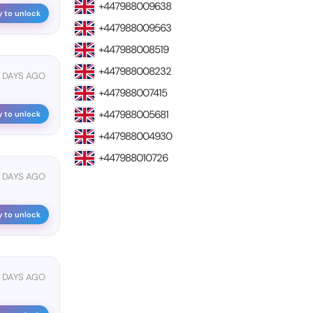
+447988009638
y to unlock
+447988009563
+447988008519
+447988008232
 DAYS AGO
+447988007415
+447988005681
y to unlock
+447988004930
+447988010726
7 DAYS AGO
y to unlock
 DAYS AGO