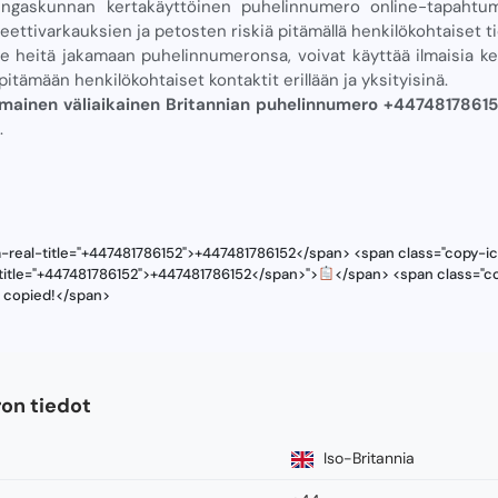
ingaskunnan kertakäyttöinen puhelinnumero online-tapahtu
ettivarkauksien ja petosten riskiä pitämällä henkilökohtaiset t
ee heitä jakamaan puhelinnumeronsa, voivat käyttää ilmaisia ​​k
pitämään henkilökohtaiset kontaktit erillään ja yksityisinä.
lmainen väliaikainen Britannian puhelinnumero +4474817861
.
a-real-title="+447481786152">+447481786152</span> <span class="copy-ic
-title="+447481786152">+447481786152</span>">
</span> <span class="co
s copied!</span>
on tiedot
Iso-Britannia