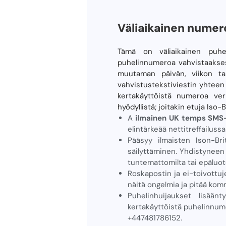
Väliaikainen numer
Tämä on väliaikainen puhe
puhelinnumeroa vahvistaaksesi
muutaman päivän, viikon tai
vahvistustekstiviestin yhteen
kertakäyttöistä numeroa ve
hyödyllistä; joitakin etuja Is
A
ilmainen UK temps SM
elintärkeää nettitreffailuss
Pääsyy ilmaisten Ison-Bri
säilyttäminen. Yhdistyneen 
tuntemattomilta tai epäluotet
Roskapostin ja ei-toivottuj
näitä ongelmia ja pitää kom
Puhelinhuijaukset lisään
kertakäyttöistä puhelinnum
+447481786152.