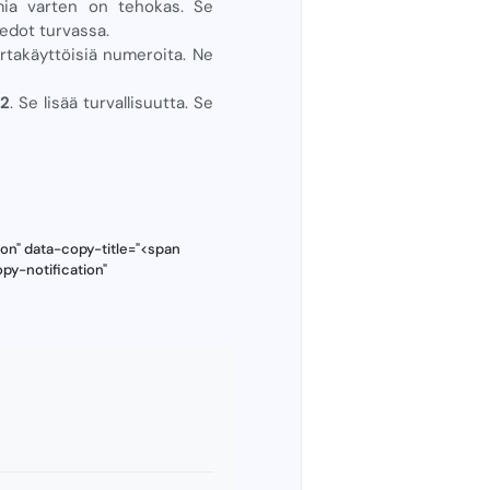
mia varten on tehokas. Se
iedot turvassa.
ertakäyttöisiä numeroita. Ne
52
. Se lisää turvallisuutta. Se
on" data-copy-title="<span
py-notification"