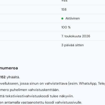
+44
158
Aktiivinen
100 %
7. toukokuuta 2026
3 päivää sitten
-numeroa
152
ylhäältä.
sovellukseen, jossa sinun on vahvistettava (esim. WhatsApp, Tele
numero puhelimen vahvistuskenttään.
 että tekstiviestivahvistuskoodi tulee näkyviin.
en antamalla vastaanotettu koodi vahvistussivulle.