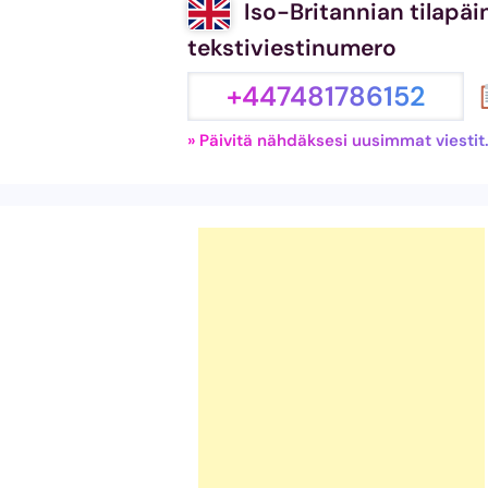
Iso-Britannian tilapäi
tekstiviestinumero
+447481786152
» Päivitä nähdäksesi uusimmat viestit