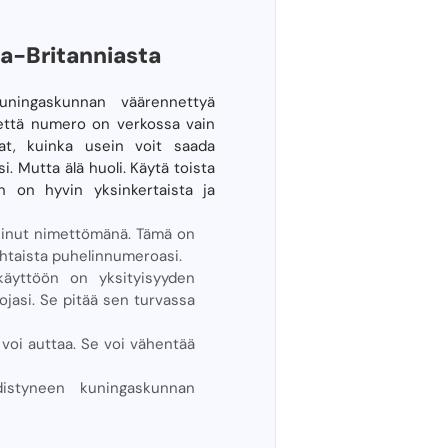
ta-Britanniasta
uningaskunnan väärennettyä
, että numero on verkossa vain
vat, kuinka usein voit saada
 Mutta älä huoli. Käytä toista
 on hyvin yksinkertaista ja
ää sinut nimettömänä. Tämä on
kohtaista puhelinnumeroasi.
 käyttöön on yksityisyyden
ojasi. Se pitää sen turvassa
 voi auttaa. Se voi vähentää
hdistyneen kuningaskunnan