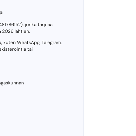
a
81786152), jonka tarjoaa
 2026 lähtien.
sa, kuten WhatsApp, Telegram,
kisteröintiä tai
ningaskunnan