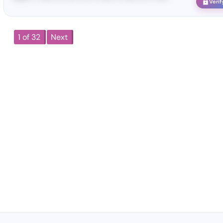
Verif
1 of 32
Next