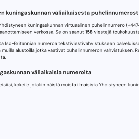
en kuningaskunnan väliaikaisesta puhelinnumerost
 Yhdistyneen kuningaskunnan virtuaalinen puhelinnumero (+4474
aanottamiseen verkossa. Se on saanut
158
viestejä toukokuusta
stä Iso-Britannian numeroa tekstiviestivahvistukseen palveluis
 muilla alustoilla jotka vaativat puhelinnumeron vahvistuksen. Re
ita.
askunnan väliaikaisia ​​numeroita
isiisi, kokeile jotakin näistä muista ilmaisista Yhdistyneen ku