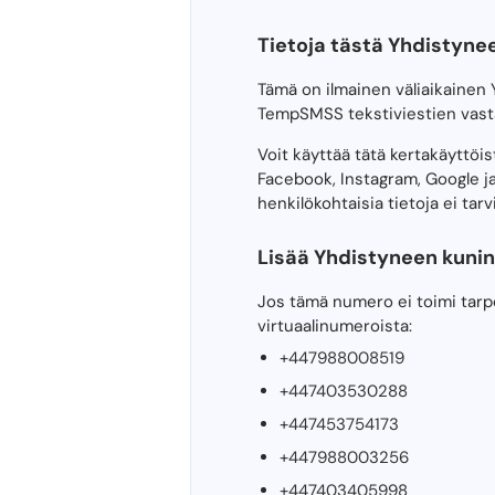
Tietoja tästä Yhdistyne
Tämä on ilmainen väliaikainen
TempSMSS tekstiviestien vast
Voit käyttää tätä kertakäyttöi
Facebook, Instagram, Google ja
henkilökohtaisia ​​tietoja ei tarv
Lisää Yhdistyneen kuning
Jos tämä numero ei toimi tarpe
virtuaalinumeroista:
+447988008519
+447403530288
+447453754173
+447988003256
+447403405998