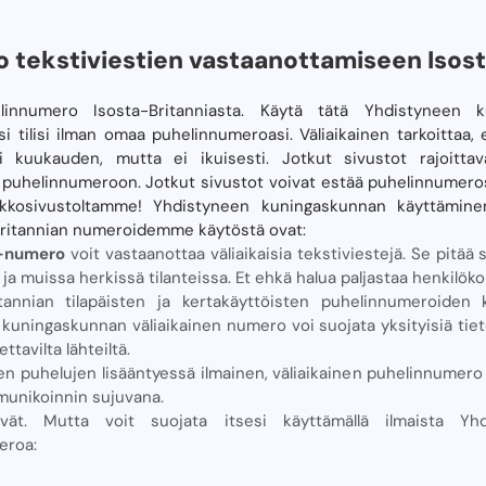
o tekstiviestien vastaanottamiseen Isos
linnumero Isosta-Britanniasta. Käytä tätä Yhdistyneen k
 tilisi ilman omaa puhelinnumeroasi. Väliaikainen tarkoittaa
 kuukauden, mutta ei ikuisesti. Jotkut sivustot rajoitta
 puhelinnumeroon. Jotkut sivustot voivat estää puhelinnumerosi.
rkkosivustoltamme! Yhdistyneen kuningaskunnan käyttäminen
o-Britannian numeroidemme käytöstä ovat:
S-numero
voit vastaanottaa väliaikaisia ​​tekstiviestejä. Se pit
a ja muissa herkissä tilanteissa. Et ehkä halua paljastaa henkilö
tannian tilapäisten ja kertakäyttöisten puhelinnumeroiden
kuningaskunnan väliaikainen numero voi suojata yksityisiä tiet
tavilta lähteiltä.
en puhelujen lisääntyessä ilmainen, väliaikainen puhelinnumero
munikoinnin sujuvana.
tyvät. Mutta voit suojata itsesi käyttämällä ilmaista Y
eroa: