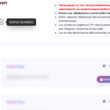
nen
Tämä palvelu ei tue tietojenkalastelua,
väärinkäyttö on ehdottomasti kiellett
Emme tue väliaikaisten numeroiden lai
Kaikki näkevät väliaikaisen tekstiviestiv
kehittämiseen.
KOPIOI NUMERO
Jos sinulla on ongelmia OTP-tekstiviesti
puh
Telegram
. Autamme sinua siellä.
.
Jos et näe tekstiviestiä tällä numerolla, y
3
From: Pos•
Yo•• Po•• •••••• •••• ••• ••••••
Verif
5
From: Pos•