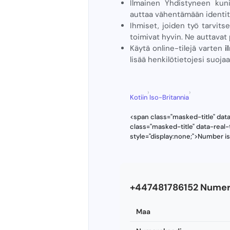
Ilmainen Yhdistyneen kun
auttaa vähentämään identite
Ihmiset, joiden työ tarvits
toimivat hyvin. Ne auttavat 
Käytä online-tilejä varten
i
lisää henkilötietojesi suojaa
›
›
Kotiin
Iso-Britannia
<span class="masked-title" dat
class="masked-title" data-real
style="display:none;">Number i
+447481786152 Numer
Maa