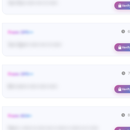
Yo•• Po•• •••••• •••• ••• ••••••
Verif
6
From: OPE•••
Yo•• Op•••• •••••• •••• ••• ••••••
Verif
From: OPE•••
В•••• п••••• •••••• •••••• ••••••
Verif
8
From: 604••
Pa•••• • •••••• ••• ••••• •••• •• •••••• •• •••••• ••• •• •••••