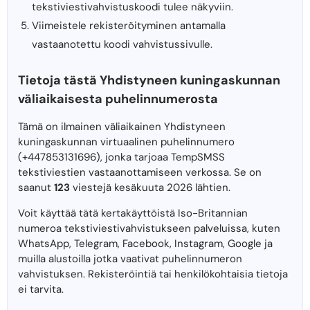
tekstiviestivahvistuskoodi tulee näkyviin.
Viimeistele rekisteröityminen antamalla
vastaanotettu koodi vahvistussivulle.
Tietoja tästä Yhdistyneen kuningaskunnan
väliaikaisesta puhelinnumerosta
Tämä on ilmainen väliaikainen Yhdistyneen
kuningaskunnan virtuaalinen puhelinnumero
(+447853131696), jonka tarjoaa TempSMSS
tekstiviestien vastaanottamiseen verkossa. Se on
saanut
123
viestejä kesäkuuta 2026 lähtien.
Voit käyttää tätä kertakäyttöistä Iso-Britannian
numeroa tekstiviestivahvistukseen palveluissa, kuten
WhatsApp, Telegram, Facebook, Instagram, Google ja
muilla alustoilla jotka vaativat puhelinnumeron
vahvistuksen. Rekisteröintiä tai henkilökohtaisia ​​tietoja
ei tarvita.