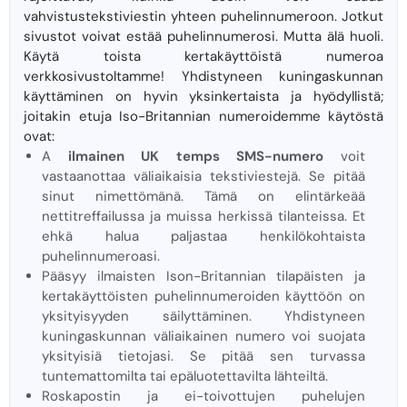
vahvistustekstiviestin yhteen puhelinnumeroon. Jotkut
sivustot voivat estää puhelinnumerosi. Mutta älä huoli.
Käytä toista kertakäyttöistä numeroa
verkkosivustoltamme! Yhdistyneen kuningaskunnan
käyttäminen on hyvin yksinkertaista ja hyödyllistä;
joitakin etuja Iso-Britannian numeroidemme käytöstä
ovat:
A
ilmainen UK temps SMS-numero
voit
vastaanottaa väliaikaisia ​​tekstiviestejä. Se pitää
sinut nimettömänä. Tämä on elintärkeää
nettitreffailussa ja muissa herkissä tilanteissa. Et
ehkä halua paljastaa henkilökohtaista
puhelinnumeroasi.
Pääsyy ilmaisten Ison-Britannian tilapäisten ja
kertakäyttöisten puhelinnumeroiden käyttöön on
yksityisyyden säilyttäminen. Yhdistyneen
kuningaskunnan väliaikainen numero voi suojata
yksityisiä tietojasi. Se pitää sen turvassa
tuntemattomilta tai epäluotettavilta lähteiltä.
Roskapostin ja ei-toivottujen puhelujen