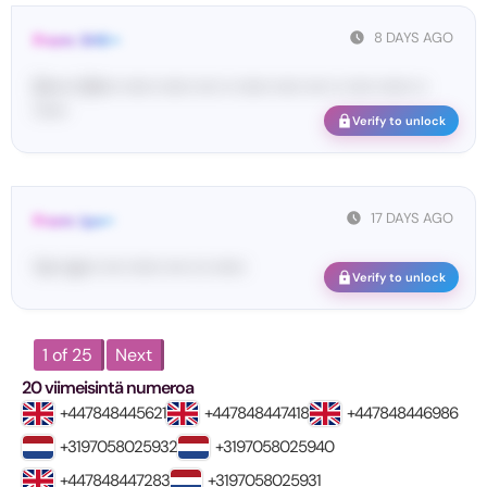
8 DAYS AGO
From: SHE••
[S••••• SH••• •••••• •••••• •••• •• •••••• ••••• •••• •• ••••• •••••• ••
••••••
Verify to unlock
17 DAYS AGO
From: Ips••
Yo•• Ip••• •••• •••••• •••• ••• ••••••
Verify to unlock
1 of 25
Next
20 viimeisintä numeroa
+447848445621
+447848447418
+447848446986
+3197058025932
+3197058025940
+447848447283
+3197058025931