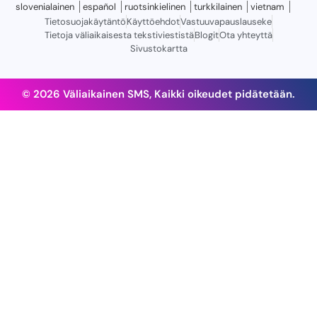
slovenialainen
español
ruotsinkielinen
turkkilainen
vietnam
Tietosuojakäytäntö
Käyttöehdot
Vastuuvapauslauseke
Tietoja väliaikaisesta tekstiviestistä
Blogit
Ota yhteyttä
Sivustokartta
© 2026 Väliaikainen SMS, Kaikki oikeudet pidätetään.