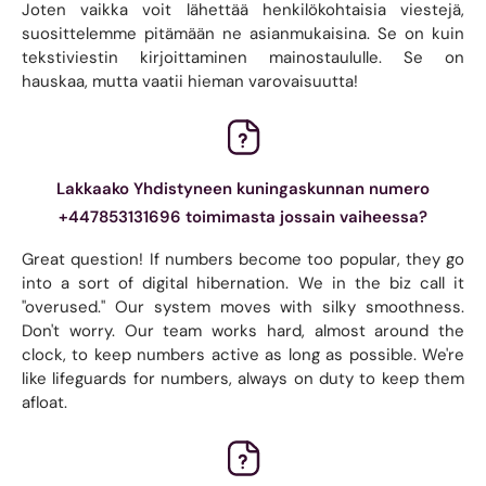
Joten vaikka voit lähettää henkilökohtaisia ​​viestejä,
suosittelemme pitämään ne asianmukaisina. Se on kuin
tekstiviestin kirjoittaminen mainostaululle. Se on
hauskaa, mutta vaatii hieman varovaisuutta!
Lakkaako Yhdistyneen kuningaskunnan numero
+447853131696 toimimasta jossain vaiheessa?
Great question! If numbers become too popular, they go
into a sort of digital hibernation. We in the biz call it
"overused." Our system moves with silky smoothness.
Don't worry. Our team works hard, almost around the
clock, to keep numbers active as long as possible. We're
like lifeguards for numbers, always on duty to keep them
afloat.