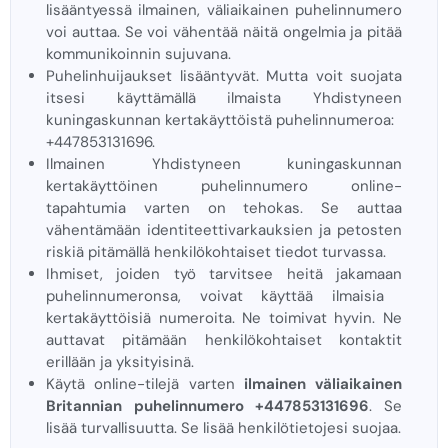
lisääntyessä ilmainen, väliaikainen puhelinnumero
voi auttaa. Se voi vähentää näitä ongelmia ja pitää
kommunikoinnin sujuvana.
Puhelinhuijaukset lisääntyvät. Mutta voit suojata
itsesi käyttämällä ilmaista Yhdistyneen
kuningaskunnan kertakäyttöistä puhelinnumeroa:
+447853131696.
Ilmainen Yhdistyneen kuningaskunnan
kertakäyttöinen puhelinnumero online-
tapahtumia varten on tehokas. Se auttaa
vähentämään identiteettivarkauksien ja petosten
riskiä pitämällä henkilökohtaiset tiedot turvassa.
Ihmiset, joiden työ tarvitsee heitä jakamaan
puhelinnumeronsa, voivat käyttää ilmaisia ​​
kertakäyttöisiä numeroita. Ne toimivat hyvin. Ne
auttavat pitämään henkilökohtaiset kontaktit
erillään ja yksityisinä.
Käytä online-tilejä varten
ilmainen väliaikainen
Britannian puhelinnumero +447853131696
. Se
lisää turvallisuutta. Se lisää henkilötietojesi suojaa.