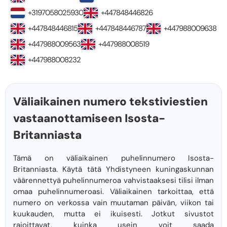
+3197058025930
+447848446826
+447848446815
+447848446787
+447988009638
+447988009563
+447988008519
+447988008232
Väliaikainen numero tekstiviestien
vastaanottamiseen Isosta-
Britanniasta
Tämä on väliaikainen puhelinnumero Isosta-
Britanniasta. Käytä tätä Yhdistyneen kuningaskunnan
väärennettyä puhelinnumeroa vahvistaaksesi tilisi ilman
omaa puhelinnumeroasi. Väliaikainen tarkoittaa, että
numero on verkossa vain muutaman päivän, viikon tai
kuukauden, mutta ei ikuisesti. Jotkut sivustot
rajoittavat, kuinka usein voit saada