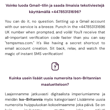
Voinko luoda Gmail-tilin ja saada ilmaisia ​​tekstiviestejä
käyttämällä +447853131696?
You can do it, no question. Setting up a Gmail account
with our service is a breeze. Punch in the +447853131696
UK number when prompted, and voilà! You'll receive that
all-important verification code faster than you can say
"tempsmss.com." It's like having a secret shortcut to
email account creation. Sit back, relax, and watch the
magic of instant SMS verification!
Kuinka usein lisäät uusia numeroita Ison-Britannian
maaluetteloon?
Laajennamme jatkuvasti digitaalista imperiumiamme ja
meidän
Iso-Britannia
myös kategoriaan! Lisäämme uusia
numeroita huippuluokan kokoelmaamme joka päivä. Se on