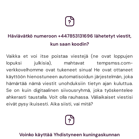
Häviävätkö numeroon +447853131696 lähetetyt viestit,
kun saan koodin?
Vaikka et voi itse poistaa viestejä (ne ovat loppujen
lopuksi julkisia), mahtavat tempsmss.com-
verkkovelhomme ovat tukeneet sinua! He ovat ottaneet
käyttöön hienostuneen automatisoidun järjestelmän, joka
hämärtää nämä viestit unohduksiin tietyn ajan kuluttua.
Se on kuin digitaalinen siivousryhmä, joka työskentelee
ahkerasti taustalla. Voit olla rauhassa. Väliaikaiset viestisi
eivät pysy ikuisesti. Aika siisti, vai mitä?
Voinko käyttää Yhdistyneen kuningaskunnan