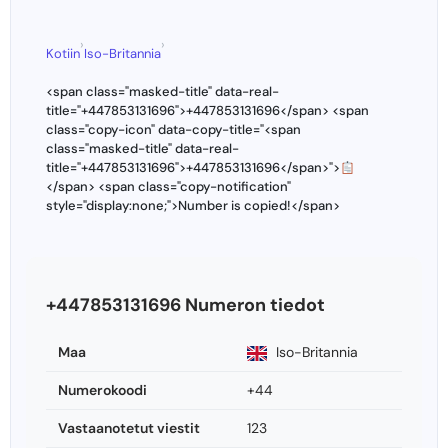
›
›
Kotiin
Iso-Britannia
<span class="masked-title" data-real-
title="+447853131696">+447853131696</span> <span
class="copy-icon" data-copy-title="<span
class="masked-title" data-real-
title="+447853131696">+447853131696</span>">
</span> <span class="copy-notification"
style="display:none;">Number is copied!</span>
+447853131696 Numeron tiedot
Maa
Iso-Britannia
Numerokoodi
+44
Vastaanotetut viestit
123