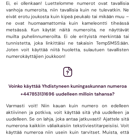
Ei, ei ollenkaan! Luettelomme numerot ovat tavallisia
vanhoja numeroita, niin tavallisia kuin ne tulevatkin. Ne
eivät erotu joukosta kuin kipeä peukalo tai mikään muu –
ne ovat huomaamattomia kuin kameleontti tiheässä
metsässä. Kun käytät näitä numeroita, ne näyttävät
muilta puhelinnumeroilta. Ei ole erityistä merkintää tai
tunnistetta, joka linkittäisi ne takaisin TempSMSS:ään.
Joten voit käyttää niitä huoletta, sulautuen tavallisten
numerokäyttäjien joukkoon!
Voinko käyttää Yhdistyneen kuningaskunnan numeroa
+447853131696 uudelleen milloin tahansa?
Varmasti voit! Niin kauan kuin numero on edelleen
aktiivinen ja potkiva, voit käyttää sitä yhä uudelleen ja
uudelleen. Se on lahja, joka antaa jatkuvasti! Ajattele sitä
numerona kaikkiin väliaikaisiin tekstiviestitarpeisiisi. Voit
käyttää numeroa niin usein kuin tarvitset. Muista, että