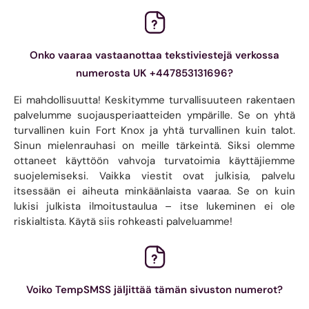
Onko vaaraa vastaanottaa tekstiviestejä verkossa
numerosta UK +447853131696?
Ei mahdollisuutta! Keskitymme turvallisuuteen rakentaen
palvelumme suojausperiaatteiden ympärille. Se on yhtä
turvallinen kuin Fort Knox ja yhtä turvallinen kuin talot.
Sinun mielenrauhasi on meille tärkeintä. Siksi olemme
ottaneet käyttöön vahvoja turvatoimia käyttäjiemme
suojelemiseksi. Vaikka viestit ovat julkisia, palvelu
itsessään ei aiheuta minkäänlaista vaaraa. Se on kuin
lukisi julkista ilmoitustaulua – itse lukeminen ei ole
riskialtista. Käytä siis rohkeasti palveluamme!
Voiko TempSMSS jäljittää tämän sivuston numerot?