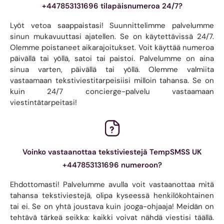
+447853131696 tilapäisnumeroa 24/7?
Lyöt vetoa saappaistasi! Suunnittelimme palvelumme
sinun mukavuuttasi ajatellen. Se on käytettävissä 24/7.
Olemme poistaneet aikarajoitukset. Voit käyttää numeroa
päivällä tai yöllä, satoi tai paistoi. Palvelumme on aina
sinua varten, päivällä tai yöllä. Olemme valmiita
vastaamaan tekstiviestitarpeisiisi milloin tahansa. Se on
kuin 24/7 concierge-palvelu vastaamaan
viestintätarpeitasi!
Voinko vastaanottaa tekstiviestejä TempSMSS UK
+447853131696 numeroon?
Ehdottomasti! Palvelumme avulla voit vastaanottaa mitä
tahansa tekstiviestejä, olipa kyseessä henkilökohtainen
tai ei. Se on yhtä joustava kuin jooga-ohjaaja! Meidän on
tehtävä tärkeä seikka: kaikki voivat nähdä viestisi täällä.