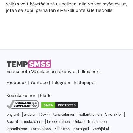
vaikka voit käyttää sitä uudelleen, niin voivat myös muut,
joten se sopii parhaiten ei-arkaluonteisille tiedoille.
Vastaanota
Väliaikainen tekstiviesti
Ilmainen.
Facebook
|
Youtube
|
Telegram
|
Instapaper
Keskikokoinen
|
Plurk
englanti
arabia
Tšekki
tanskalainen
hollantilainen
Viron kieli
Suomi
ranskalainen
kreikkalainen
Unkari
italialainen
japanilainen
korealainen
Kiillottaa
portugali
venäjäksi