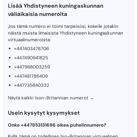
Lisää Yhdistyneen kuningaskunnan
väliaikaisia ​​numeroita
Jos tämä numero ei toimi tarpeisiisi, kokeile jotakin
näistä muista ilmaisista Yhdistyneen kuningaskunnan
virtuaalinumeroista:
+447403478706
+447490941825
+447988003259
+447481786409
+447735640332
Näytä kaikki Ison-Britannian numerot →
Usein kysytyt kysymykset
Onko +447853131696 oikea puhelinnumero?
Kyllä, tämä on todellinen Iso-Britannian virtuaalinen