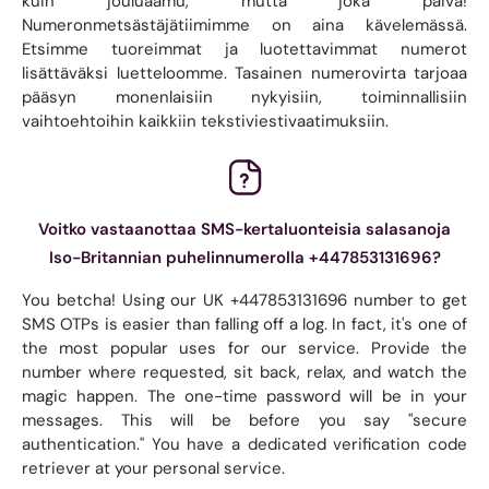
kuin jouluaamu, mutta joka päivä!
Numeronmetsästäjätiimimme on aina kävelemässä.
Etsimme tuoreimmat ja luotettavimmat numerot
lisättäväksi luetteloomme. Tasainen numerovirta tarjoaa
pääsyn monenlaisiin nykyisiin, toiminnallisiin
vaihtoehtoihin kaikkiin tekstiviestivaatimuksiin.
Voitko vastaanottaa SMS-kertaluonteisia salasanoja
Iso-Britannian puhelinnumerolla +447853131696?
You betcha! Using our UK +447853131696 number to get
SMS OTPs is easier than falling off a log. In fact, it's one of
the most popular uses for our service. Provide the
number where requested, sit back, relax, and watch the
magic happen. The one-time password will be in your
messages. This will be before you say "secure
authentication." You have a dedicated verification code
retriever at your personal service.