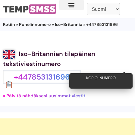
Kotiin
»
Puhelinnumero
»
Iso-Britannia
» +447853131696
Iso-Britannian tilapäinen
tekstiviestinumero
+447853131696
KOPIOI NUMERO
» Päivitä nähdäksesi uusimmat viestit.