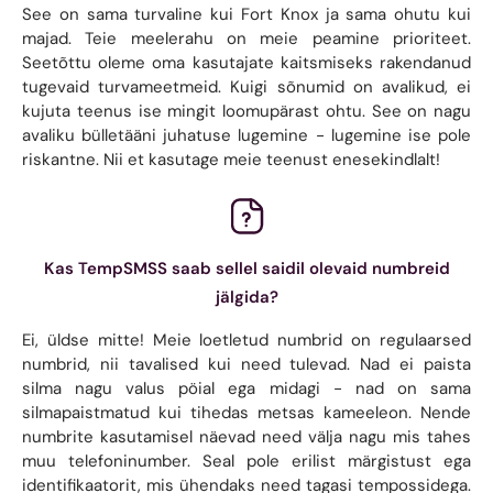
See on sama turvaline kui Fort Knox ja sama ohutu kui
majad. Teie meelerahu on meie peamine prioriteet.
Seetõttu oleme oma kasutajate kaitsmiseks rakendanud
tugevaid turvameetmeid. Kuigi sõnumid on avalikud, ei
kujuta teenus ise mingit loomupärast ohtu. See on nagu
avaliku bülletääni juhatuse lugemine - lugemine ise pole
riskantne. Nii et kasutage meie teenust enesekindlalt!
Kas TempSMSS saab sellel saidil olevaid numbreid
jälgida?
Ei, üldse mitte! Meie loetletud numbrid on regulaarsed
numbrid, nii tavalised kui need tulevad. Nad ei paista
silma nagu valus pöial ega midagi - nad on sama
silmapaistmatud kui tihedas metsas kameeleon. Nende
numbrite kasutamisel näevad need välja nagu mis tahes
muu telefoninumber. Seal pole erilist märgistust ega
identifikaatorit, mis ühendaks need tagasi tempossidega.