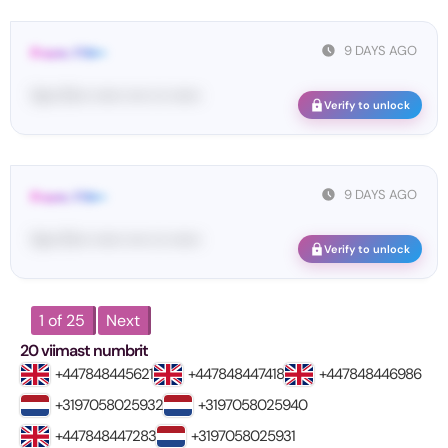
9 DAYS AGO
From: FIN••
Yo•• Fi••• •••••• •••• ••• ••••••
Verify to unlock
9 DAYS AGO
From: FIN••
Yo•• Fi••• •••••• •••• ••• ••••••
Verify to unlock
1 of 25
Next
20 viimast numbrit
+447848445621
+447848447418
+447848446986
+3197058025932
+3197058025940
+447848447283
+3197058025931