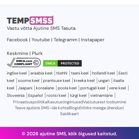
Vastu võtta
Ajutine SMS
Tasuta.
Facebook
|
Youtube
|
Telegramm
|
Instapaper
Keskmine
|
Plurk
inglise keel
araabia keel
tšehhi
taani keel
hollandi keel
Eesti
keel
soome keel
prantsuse keel
kreeka keel
ungari
itaalia
keel
Jaapani
korealane
poola keel
portugali keel
vene keel
Sloveenia
Español
rootsi keel
türgi keel
vietnamlane
Privaatsuspoliitika
Kasutustingimused
Vastutusest loobumine
Teave ajutiste SMS-ide kohta
Blogid
Võtke meiega ühendust
Saidikaart
© 2026 ajutine SMS, kõik õigused kaitstud.