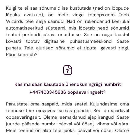
Kuigi te ei saa sõnumeid ise kustutada (nad on lõppude
lõpuks avalikud), on meie vinge tempps.com Tech
Wizards teie selja saanud! Nad on rakendanud keeruka
automatiseeritud süsteemi, mis lõpetab need sõnumid
teatud perioodi pärast unustusse. See on nagu taustal
kõvasti töötav digitaalne puhastusmeeskond. Saate
puhata. Teie ajutised sõnumid ei riputa igavesti ringi.
Päris kena, ah?
Kas ma saan kasutada Ühendkuningriigi numbrit
+447403345636 ööpäevaringselt?
Panustate oma saapaid, mida saate! Kujundasime oma
teenuse teie mugavust silmas pidades. See on saadaval
ööpäevaringselt. Oleme eemaldanud ajapiirangud. Saate
juurde pääseda numbri päeval või öösel, vihma või sära.
Meie teenus on alati teie jaoks, päeval või öösel. Oleme