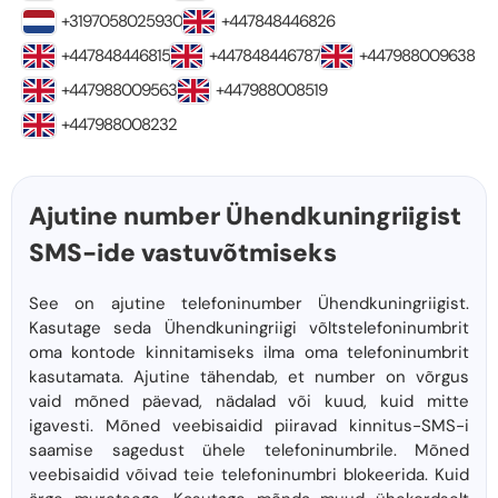
+3197058025930
+447848446826
+447848446815
+447848446787
+447988009638
+447988009563
+447988008519
+447988008232
Ajutine number Ühendkuningriigist
SMS-ide vastuvõtmiseks
See on ajutine telefoninumber Ühendkuningriigist.
Kasutage seda Ühendkuningriigi võltstelefoninumbrit
oma kontode kinnitamiseks ilma oma telefoninumbrit
kasutamata. Ajutine tähendab, et number on võrgus
vaid mõned päevad, nädalad või kuud, kuid mitte
igavesti. Mõned veebisaidid piiravad kinnitus-SMS-i
saamise sagedust ühele telefoninumbrile. Mõned
veebisaidid võivad teie telefoninumbri blokeerida. Kuid