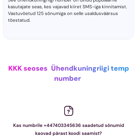
See Ühendkuningriigi number on olnud populaarne
kasutajate seas, kes vajavad kiiret SMS-iga kinnitamist.
Vastuvõetud 125 sõnumiga on selle usaldusväärsus
tõestatud.
KKK seoses
Ühendkuningriigi temp
number
Kas numbrile +447403345636 saadetud sõnumid
kaovad pärast koodi saamist?