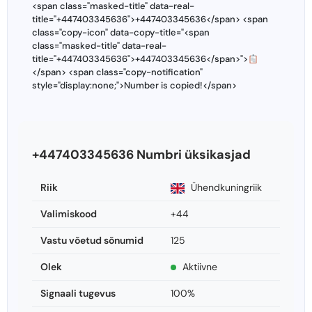
<span class="masked-title" data-real-
title="+447403345636">+447403345636</span> <span
class="copy-icon" data-copy-title="<span
class="masked-title" data-real-
title="+447403345636">+447403345636</span>">
</span> <span class="copy-notification"
style="display:none;">Number is copied!</span>
+447403345636 Numbri üksikasjad
Riik
Ühendkuningriik
Valimiskood
+44
Vastu võetud sõnumid
125
Olek
Aktiivne
Signaali tugevus
100%