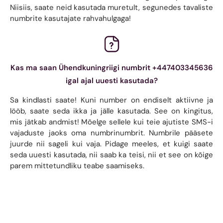
Niisiis, saate neid kasutada muretult, segunedes tavaliste
numbrite kasutajate rahvahulgaga!
Kas ma saan Ühendkuningriigi numbrit +447403345636
igal ajal uuesti kasutada?
Sa kindlasti saate! Kuni number on endiselt aktiivne ja
lööb, saate seda ikka ja jälle kasutada. See on kingitus,
mis jätkab andmist! Mõelge sellele kui teie ajutiste SMS-i
vajaduste jaoks oma numbrinumbrit. Numbrile pääsete
juurde nii sageli kui vaja. Pidage meeles, et kuigi saate
seda uuesti kasutada, nii saab ka teisi, nii et see on kõige
parem mittetundliku teabe saamiseks.