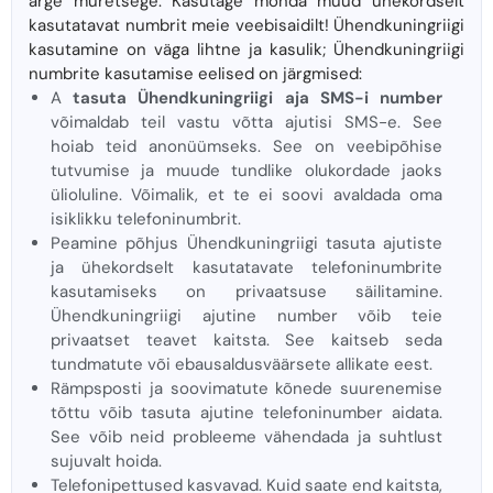
ärge muretsege. Kasutage mõnda muud ühekordselt
kasutatavat numbrit meie veebisaidilt! Ühendkuningriigi
kasutamine on väga lihtne ja kasulik; Ühendkuningriigi
numbrite kasutamise eelised on järgmised:
A
tasuta Ühendkuningriigi aja SMS-i number
võimaldab teil vastu võtta ajutisi SMS-e. See
hoiab teid anonüümseks. See on veebipõhise
tutvumise ja muude tundlike olukordade jaoks
ülioluline. Võimalik, et te ei soovi avaldada oma
isiklikku telefoninumbrit.
Peamine põhjus Ühendkuningriigi tasuta ajutiste
ja ühekordselt kasutatavate telefoninumbrite
kasutamiseks on privaatsuse säilitamine.
Ühendkuningriigi ajutine number võib teie
privaatset teavet kaitsta. See kaitseb seda
tundmatute või ebausaldusväärsete allikate eest.
Rämpsposti ja soovimatute kõnede suurenemise
tõttu võib tasuta ajutine telefoninumber aidata.
See võib neid probleeme vähendada ja suhtlust
sujuvalt hoida.
Telefonipettused kasvavad. Kuid saate end kaitsta,