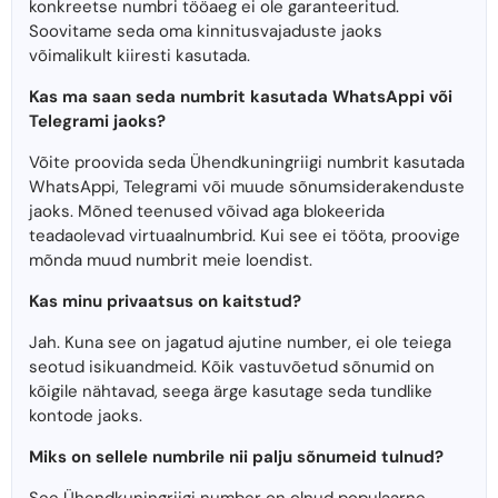
konkreetse numbri tööaeg ei ole garanteeritud.
Soovitame seda oma kinnitusvajaduste jaoks
võimalikult kiiresti kasutada.
Kas ma saan seda numbrit kasutada WhatsAppi või
Telegrami jaoks?
Võite proovida seda Ühendkuningriigi numbrit kasutada
WhatsAppi, Telegrami või muude sõnumsiderakenduste
jaoks. Mõned teenused võivad aga blokeerida
teadaolevad virtuaalnumbrid. Kui see ei tööta, proovige
mõnda muud numbrit meie loendist.
Kas minu privaatsus on kaitstud?
Jah. Kuna see on jagatud ajutine number, ei ole teiega
seotud isikuandmeid. Kõik vastuvõetud sõnumid on
kõigile nähtavad, seega ärge kasutage seda tundlike
kontode jaoks.
Miks on sellele numbrile nii palju sõnumeid tulnud?