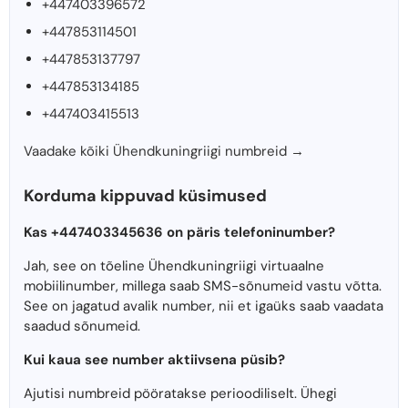
+447403396572
+447853114501
+447853137797
+447853134185
+447403415513
Vaadake kõiki Ühendkuningriigi numbreid →
Korduma kippuvad küsimused
Kas +447403345636 on päris telefoninumber?
Jah, see on tõeline Ühendkuningriigi virtuaalne
mobiilinumber, millega saab SMS-sõnumeid vastu võtta.
See on jagatud avalik number, nii et igaüks saab vaadata
saadud sõnumeid.
Kui kaua see number aktiivsena püsib?
Ajutisi numbreid pööratakse perioodiliselt. Ühegi