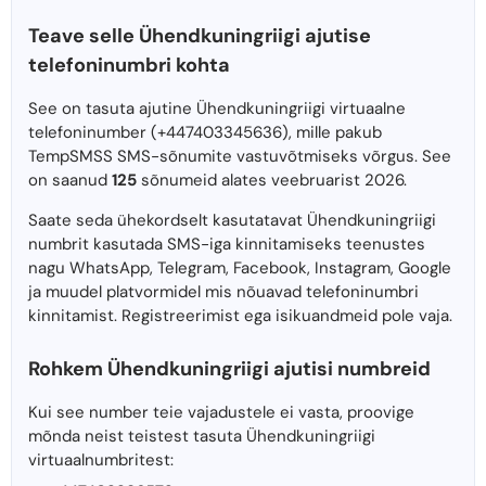
Teave selle Ühendkuningriigi ajutise
telefoninumbri kohta
See on tasuta ajutine Ühendkuningriigi virtuaalne
telefoninumber (+447403345636), mille pakub
TempSMSS SMS-sõnumite vastuvõtmiseks võrgus. See
on saanud
125
sõnumeid alates veebruarist 2026.
Saate seda ühekordselt kasutatavat Ühendkuningriigi
numbrit kasutada SMS-iga kinnitamiseks teenustes
nagu WhatsApp, Telegram, Facebook, Instagram, Google
ja muudel platvormidel mis nõuavad telefoninumbri
kinnitamist. Registreerimist ega isikuandmeid pole vaja.
Rohkem Ühendkuningriigi ajutisi numbreid
Kui see number teie vajadustele ei vasta, proovige
mõnda neist teistest tasuta Ühendkuningriigi
virtuaalnumbritest: