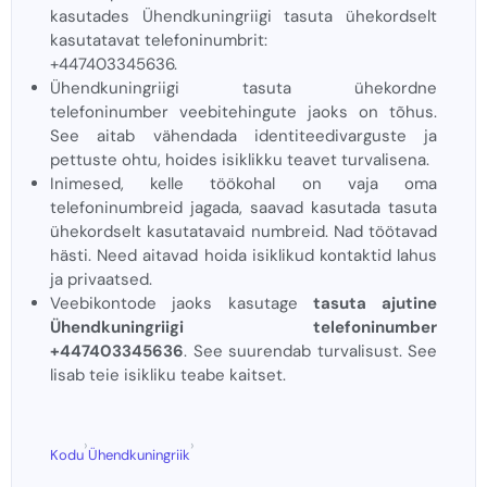
kasutades Ühendkuningriigi tasuta ühekordselt
kasutatavat telefoninumbrit:
+447403345636.
Ühendkuningriigi tasuta ühekordne
telefoninumber veebitehingute jaoks on tõhus.
See aitab vähendada identiteedivarguste ja
pettuste ohtu, hoides isiklikku teavet turvalisena.
Inimesed, kelle töökohal on vaja oma
telefoninumbreid jagada, saavad kasutada tasuta
ühekordselt kasutatavaid numbreid. Nad töötavad
hästi. Need aitavad hoida isiklikud kontaktid lahus
ja privaatsed.
Veebikontode jaoks kasutage
tasuta ajutine
Ühendkuningriigi telefoninumber
+447403345636
. See suurendab turvalisust. See
lisab teie isikliku teabe kaitset.
›
›
Kodu
Ühendkuningriik