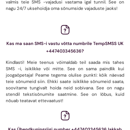
valmis teie SMS -vajadusi vastama igal tunnil. See on
nagu 24/7 uksehoidja oma sõnumside vajaduste jaoks!
Kas ma saan SMS-i vastu võtta numbrile TempSMSS UK
+447403345636?
Kindlasti! Meie teenus võimaldab teil saada mis tahes
SMS -i, isiklikke või mitte. See on sama paindlik kui
joogaõpetaja! Peame tegema olulise punkti: kõik näevad
teie sõnumeid siin. Ehkki saate isiklikke sõnumeid saata,
soovitame tungivalt hoida neid sobivana. See on nagu
stendil tekstisõnumite saatmine. See on lõbus, kuid
nõuab teatavat ettevaatust!
Kas Ühendkuningriigi number +447403345636 lakkab