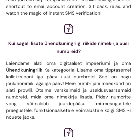
shortcut to email account creation. Sit back, relax, and
watch the magic of instant SMS verification!
Kui sageli lisate Ühendkuningriigi riikide nimekirja uusi
numbreid?
Laiendame alati oma digitaalset impeeriumi ja oma
Ühendkuningriik
Ka kategooria! Lisame oma tipptasemel
kollektsiooni iga päev uusi numbreid. See on nagu
jõuluhommik, aga iga päev! Meie numbrijahi meeskond on
alati prowlil. Otsime värskeimaid ja usaldusväärsemaid
numbreid, mida oma nimekirja lisada. Pidev numbrite
voog võimaldab juurdepääsu mitmesugustele
praegustele, funktsionaalsetele võimalustele kõigi SMS -i
nõuete jaoks.