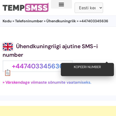
Kodu
»
Telefoninumber
»
Ühendkuningriik
» +447403345636
Ühendkuningriigi ajutine SMS-i
number
+447403345636
KOPEERI NUMBER
» Värskendage viimaste sõnumite vaatamiseks.