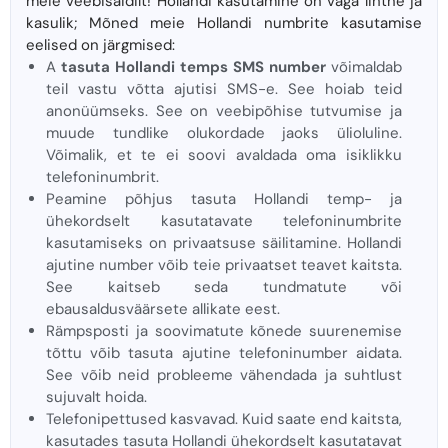
meie veebisaidilt! Hollandi kasutamine on väga lihtne ja
kasulik; Mõned meie Hollandi numbrite kasutamise
eelised on järgmised:
A
tasuta Hollandi temps SMS number
võimaldab
teil vastu võtta ajutisi SMS-e. See hoiab teid
anonüümseks. See on veebipõhise tutvumise ja
muude tundlike olukordade jaoks ülioluline.
Võimalik, et te ei soovi avaldada oma isiklikku
telefoninumbrit.
Peamine põhjus tasuta Hollandi temp- ja
ühekordselt kasutatavate telefoninumbrite
kasutamiseks on privaatsuse säilitamine. Hollandi
ajutine number võib teie privaatset teavet kaitsta.
See kaitseb seda tundmatute või
ebausaldusväärsete allikate eest.
Rämpsposti ja soovimatute kõnede suurenemise
tõttu võib tasuta ajutine telefoninumber aidata.
See võib neid probleeme vähendada ja suhtlust
sujuvalt hoida.
Telefonipettused kasvavad. Kuid saate end kaitsta,
kasutades tasuta Hollandi ühekordselt kasutatavat