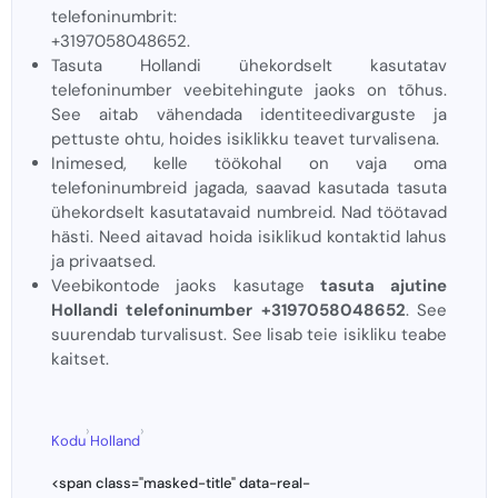
telefoninumbrit:
+3197058048652.
Tasuta Hollandi ühekordselt kasutatav
telefoninumber veebitehingute jaoks on tõhus.
See aitab vähendada identiteedivarguste ja
pettuste ohtu, hoides isiklikku teavet turvalisena.
Inimesed, kelle töökohal on vaja oma
telefoninumbreid jagada, saavad kasutada tasuta
ühekordselt kasutatavaid numbreid. Nad töötavad
hästi. Need aitavad hoida isiklikud kontaktid lahus
ja privaatsed.
Veebikontode jaoks kasutage
tasuta ajutine
Hollandi telefoninumber +3197058048652
. See
suurendab turvalisust. See lisab teie isikliku teabe
kaitset.
›
›
Kodu
Holland
<span class="masked-title" data-real-