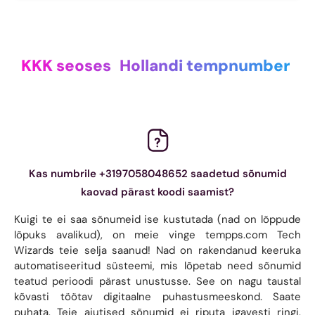
KKK seoses
Hollandi tempnumber
Kas numbrile +3197058048652 saadetud sõnumid
kaovad pärast koodi saamist?
Kuigi te ei saa sõnumeid ise kustutada (nad on lõppude
lõpuks avalikud), on meie vinge tempps.com Tech
Wizards teie selja saanud! Nad on rakendanud keeruka
automatiseeritud süsteemi, mis lõpetab need sõnumid
teatud perioodi pärast unustusse. See on nagu taustal
kõvasti töötav digitaalne puhastusmeeskond. Saate
puhata. Teie ajutised sõnumid ei riputa igavesti ringi.