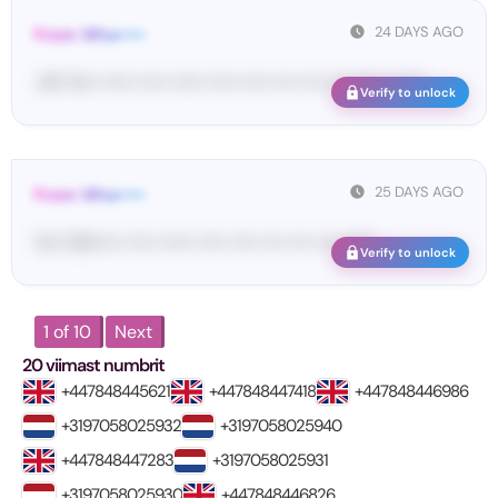
24 DAYS AGO
From: Wha•••••
<#• Yo•• •••••• ••••• •••••• ••••• ••••• •••• •••• •••• •••••• ••••••
Verify to unlock
25 DAYS AGO
From: Wha•••••
Yo•• Wh••••• ••••• •••••• ••••• ••••• •••• •••• •••• ••••••
Verify to unlock
1 of 10
Next
20 viimast numbrit
+447848445621
+447848447418
+447848446986
+3197058025932
+3197058025940
+447848447283
+3197058025931
+3197058025930
+447848446826