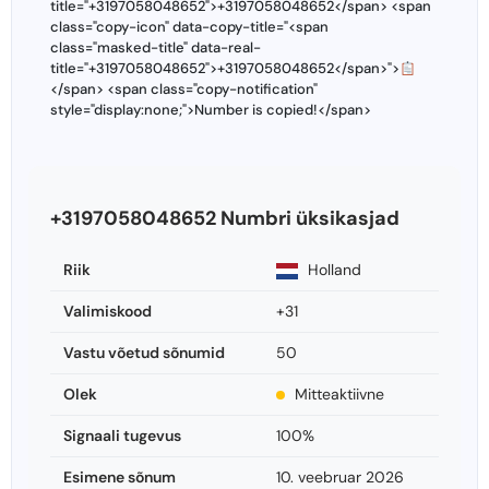
title="+3197058048652">+3197058048652</span> <span
class="copy-icon" data-copy-title="<span
class="masked-title" data-real-
title="+3197058048652">+3197058048652</span>">
</span> <span class="copy-notification"
style="display:none;">Number is copied!</span>
+3197058048652 Numbri üksikasjad
Riik
Holland
Valimiskood
+31
Vastu võetud sõnumid
50
Olek
Mitteaktiivne
Signaali tugevus
100%
Esimene sõnum
10. veebruar 2026