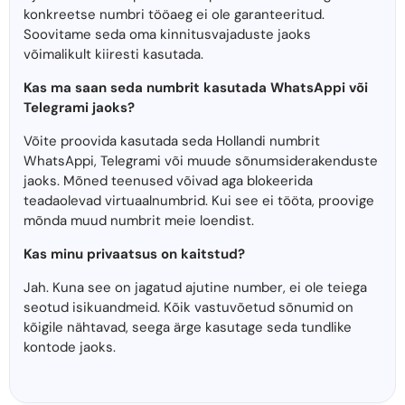
konkreetse numbri tööaeg ei ole garanteeritud.
Soovitame seda oma kinnitusvajaduste jaoks
võimalikult kiiresti kasutada.
Kas ma saan seda numbrit kasutada WhatsAppi või
Telegrami jaoks?
Võite proovida kasutada seda Hollandi numbrit
WhatsAppi, Telegrami või muude sõnumsiderakenduste
jaoks. Mõned teenused võivad aga blokeerida
teadaolevad virtuaalnumbrid. Kui see ei tööta, proovige
mõnda muud numbrit meie loendist.
Kas minu privaatsus on kaitstud?
Jah. Kuna see on jagatud ajutine number, ei ole teiega
seotud isikuandmeid. Kõik vastuvõetud sõnumid on
kõigile nähtavad, seega ärge kasutage seda tundlike
kontode jaoks.