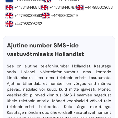
+447848446815
+447848446787
+447988009638
+447988009563
+447988008519
+447988008232
Ajutine number SMS-ide
vastuvõtmiseks Hollandist
See on ajutine telefoninumber Hollandist. Kasutage
seda Hollandi võltstelefoninumbrit oma kontode
kinnitamiseks ilma oma telefoninumbrit kasutamata.
Ajutine tähendab, et number on võrgus vaid mõned
päevad, nädalad või kuud, kuid mitte igavesti. Mõned
veebisaidid piiravad kinnitus-SMS-i saamise sagedust
ühele telefoninumbrile. Mõned veebisaidid võivad teie
telefoninumbri blokeerida. Kuid ärge muretsege.
Kasutage mõnda muud ühekordselt kasutatavat numbrit