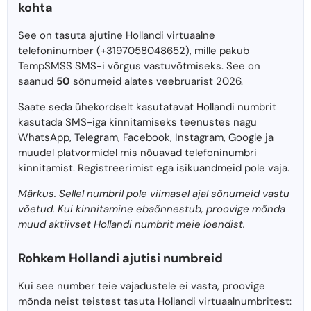
kohta
See on tasuta ajutine Hollandi virtuaalne
telefoninumber (+3197058048652), mille pakub
TempSMSS SMS-i võrgus vastuvõtmiseks. See on
saanud
50
sõnumeid alates veebruarist 2026.
Saate seda ühekordselt kasutatavat Hollandi numbrit
kasutada SMS-iga kinnitamiseks teenustes nagu
WhatsApp, Telegram, Facebook, Instagram, Google ja
muudel platvormidel mis nõuavad telefoninumbri
kinnitamist. Registreerimist ega isikuandmeid pole vaja.
Märkus. Sellel numbril pole viimasel ajal sõnumeid vastu
võetud. Kui kinnitamine ebaõnnestub, proovige mõnda
muud aktiivset Hollandi numbrit meie loendist.
Rohkem Hollandi ajutisi numbreid
Kui see number teie vajadustele ei vasta, proovige
mõnda neist teistest tasuta Hollandi virtuaalnumbritest: