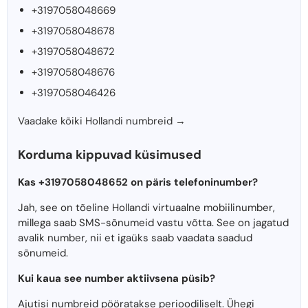
+3197058048669
+3197058048678
+3197058048672
+3197058048676
+3197058046426
Vaadake kõiki Hollandi numbreid →
Korduma kippuvad küsimused
Kas +3197058048652 on päris telefoninumber?
Jah, see on tõeline Hollandi virtuaalne mobiilinumber,
millega saab SMS-sõnumeid vastu võtta. See on jagatud
avalik number, nii et igaüks saab vaadata saadud
sõnumeid.
Kui kaua see number aktiivsena püsib?
Ajutisi numbreid pööratakse perioodiliselt. Ühegi