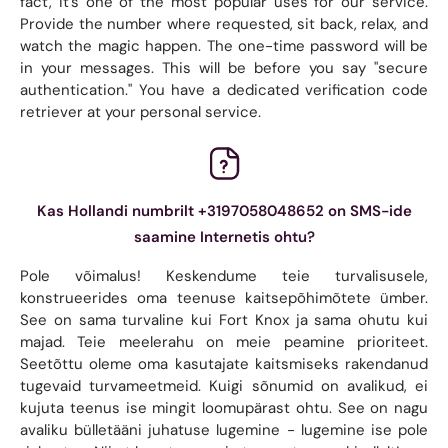
fact, it's one of the most popular uses for our service.
Provide the number where requested, sit back, relax, and
watch the magic happen. The one-time password will be
in your messages. This will be before you say "secure
authentication." You have a dedicated verification code
retriever at your personal service.
Kas Hollandi numbrilt +3197058048652 on SMS-ide
saamine Internetis ohtu?
Pole võimalus! Keskendume teie turvalisusele,
konstrueerides oma teenuse kaitsepõhimõtete ümber.
See on sama turvaline kui Fort Knox ja sama ohutu kui
majad. Teie meelerahu on meie peamine prioriteet.
Seetõttu oleme oma kasutajate kaitsmiseks rakendanud
tugevaid turvameetmeid. Kuigi sõnumid on avalikud, ei
kujuta teenus ise mingit loomupärast ohtu. See on nagu
avaliku bülletääni juhatuse lugemine - lugemine ise pole