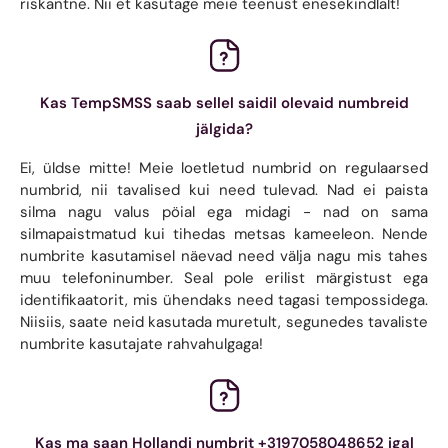
riskantne. Nii et kasutage meie teenust enesekindlalt!
Kas TempSMSS saab sellel saidil olevaid numbreid
jälgida?
Ei, üldse mitte! Meie loetletud numbrid on regulaarsed
numbrid, nii tavalised kui need tulevad. Nad ei paista
silma nagu valus pöial ega midagi - nad on sama
silmapaistmatud kui tihedas metsas kameeleon. Nende
numbrite kasutamisel näevad need välja nagu mis tahes
muu telefoninumber. Seal pole erilist märgistust ega
identifikaatorit, mis ühendaks need tagasi tempossidega.
Niisiis, saate neid kasutada muretult, segunedes tavaliste
numbrite kasutajate rahvahulgaga!
Kas ma saan Hollandi numbrit +3197058048652 igal