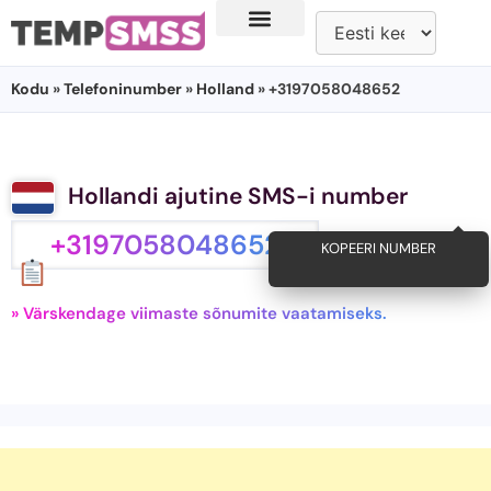
Kodu
»
Telefoninumber
»
Holland
» +3197058048652
Hollandi ajutine SMS-i number
+3197058048652
KOPEERI NUMBER
» Värskendage viimaste sõnumite vaatamiseks.