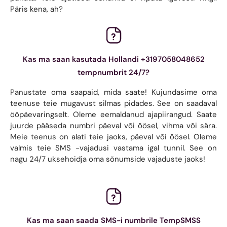
Päris kena, ah?
Kas ma saan kasutada Hollandi +3197058048652
tempnumbrit 24/7?
Panustate oma saapaid, mida saate! Kujundasime oma
teenuse teie mugavust silmas pidades. See on saadaval
ööpäevaringselt. Oleme eemaldanud ajapiirangud. Saate
juurde pääseda numbri päeval või öösel, vihma või sära.
Meie teenus on alati teie jaoks, päeval või öösel. Oleme
valmis teie SMS -vajadusi vastama igal tunnil. See on
nagu 24/7 uksehoidja oma sõnumside vajaduste jaoks!
Kas ma saan saada SMS-i numbrile TempSMSS