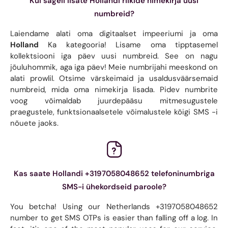
Kui sageli lisate Hollandi riikide nimekirja uusi
numbreid?
Laiendame alati oma digitaalset impeeriumi ja oma
Holland
Ka kategooria! Lisame oma tipptasemel
kollektsiooni iga päev uusi numbreid. See on nagu
jõuluhommik, aga iga päev! Meie numbrijahi meeskond on
alati prowlil. Otsime värskeimaid ja usaldusväärsemaid
numbreid, mida oma nimekirja lisada. Pidev numbrite
voog võimaldab juurdepääsu mitmesugustele
praegustele, funktsionaalsetele võimalustele kõigi SMS -i
nõuete jaoks.
Kas saate Hollandi +3197058048652 telefoninumbriga
SMS-i ühekordseid paroole?
You betcha! Using our Netherlands +3197058048652
number to get SMS OTPs is easier than falling off a log. In