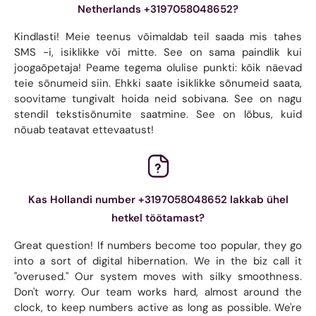
Netherlands +3197058048652?
Kindlasti! Meie teenus võimaldab teil saada mis tahes
SMS -i, isiklikke või mitte. See on sama paindlik kui
joogaõpetaja! Peame tegema olulise punkti: kõik näevad
teie sõnumeid siin. Ehkki saate isiklikke sõnumeid saata,
soovitame tungivalt hoida neid sobivana. See on nagu
stendil tekstisõnumite saatmine. See on lõbus, kuid
nõuab teatavat ettevaatust!
Kas Hollandi number +3197058048652 lakkab ühel
hetkel töötamast?
Great question! If numbers become too popular, they go
into a sort of digital hibernation. We in the biz call it
"overused." Our system moves with silky smoothness.
Don't worry. Our team works hard, almost around the
clock, to keep numbers active as long as possible. We're