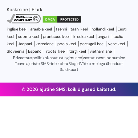
Keskmine
|
Plurk
inglise keel
araabia keel
tšehhi
taani keel
hollandi keel
Eesti
keel
soome keel
prantsuse keel
kreeka keel
ungari
itaalia
keel
Jaapani
korealane
poola keel
portugali keel
vene keel
Sloveenia
Español
rootsi keel
türgi keel
vietnamlane
Privaatsuspoliitika
Kasutustingimused
Vastutusest loobumine
Teave ajutiste SMS-ide kohta
Blogid
Võtke meiega ühendust
Saidikaart
© 2026 ajutine SMS, kõik õigused kaitstud.