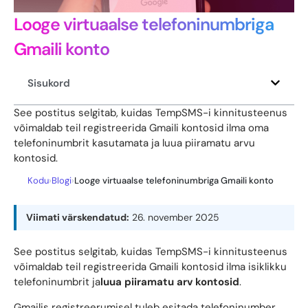
Looge virtuaalse telefoninumbriga
Gmaili konto
Sisukord
See postitus selgitab, kuidas TempSMS-i kinnitusteenus
võimaldab teil registreerida Gmaili kontosid ilma oma
telefoninumbrit kasutamata ja luua piiramatu arvu
kontosid.
Kodu
›
Blogi
›
Looge virtuaalse telefoninumbriga Gmaili konto
Viimati värskendatud:
26. november 2025
See postitus selgitab, kuidas TempSMS-i kinnitusteenus
võimaldab teil registreerida Gmaili kontosid ilma isiklikku
telefoninumbrit ja
luua piiramatu arv kontosid
.
Gmailis registreerumisel tuleb esitada telefoninumber,