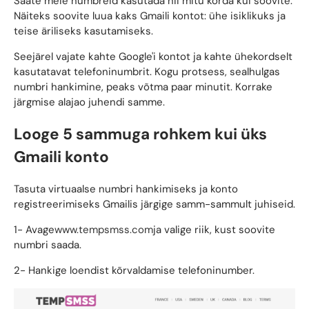
Saate meie numbreid kasutada nii mitu korda kui soovite.
Näiteks soovite luua kaks Gmaili kontot: ühe isiklikuks ja
teise äriliseks kasutamiseks.
Seejärel vajate kahte Google'i kontot ja kahte ühekordselt
kasutatavat telefoninumbrit. Kogu protsess, sealhulgas
numbri hankimine, peaks võtma paar minutit. Korrake
järgmise alajao juhendi samme.
Looge 5 sammuga rohkem kui üks
Gmaili konto
Tasuta virtuaalse numbri hankimiseks ja konto
registreerimiseks Gmailis järgige samm-sammult juhiseid.
1- Avage
www.tempsmss.com
ja valige riik, kust soovite
numbri saada.
2- Hankige loendist kõrvaldamise telefoninumber.