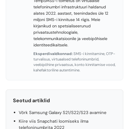
TempSMSS-i toimetus on virtuaalse
telefoninumbri infrastruktuuri haldanud
alates 2022. aastast, teenindades üle 12
miljoni SMS-i kinnituse 14 riigis. Meie
kirjanikud on spetsialiseerunud
privaatsustehnoloogiale,
telekommunikatsioonile ja veebipõhisele
identiteedikaitsele.
Eksperdivaldkonnad:
SMS-i kinnitamine, OTP-
turvalisus, virtuaalsed telefoninumbrid,
veebipõhine privaatsus, konto kinnitamise vood,
kahefaktoriline autentimine.
Seotud artiklid
Võrk Samsung Galaxy S21/S22/S23 avamine
Kiire viis Snapchati loomiseks ilma
telefoninumbrita 2022