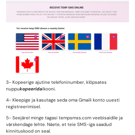
3- Kopeerige ajutine telefoninumber, klõpsates
nuppu
kopeerida
ikooni.
4- Kleepige ja kasutage seda oma Gmaili konto uuesti
registreerimisel.
5- Seejärel minge tagasi tempsmss.com veebisaidile ja
värskendage lehte. Näete, et teie SMS-iga saadud
kinnituskood on seal.