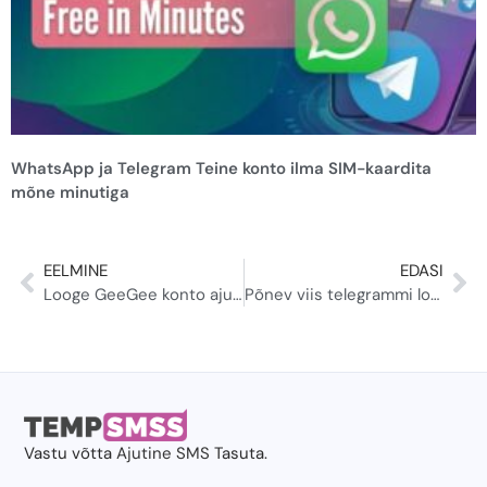
WhatsApp ja Telegram Teine konto ilma SIM-kaardita
mõne minutiga
EELMINE
EDASI
Looge GeeGee konto ajutise numbri järgi 2 minutiga
Põnev viis telegrammi loomiseks ilma telefoninumbrita
Vastu võtta
Ajutine SMS
Tasuta.