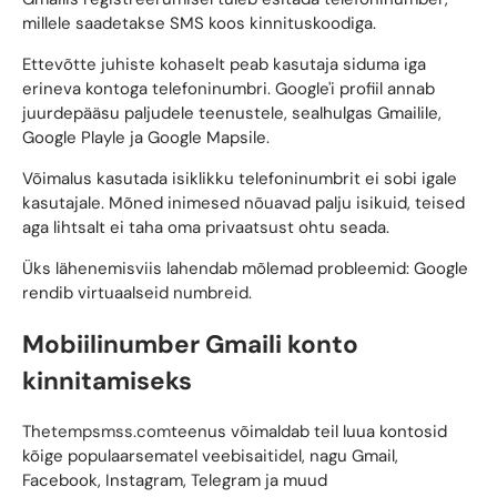
millele saadetakse SMS koos kinnituskoodiga.
Ettevõtte juhiste kohaselt peab kasutaja siduma iga
erineva kontoga telefoninumbri. Google'i profiil annab
juurdepääsu paljudele teenustele, sealhulgas Gmailile,
Google Playle ja Google Mapsile.
Võimalus kasutada isiklikku telefoninumbrit ei sobi igale
kasutajale. Mõned inimesed nõuavad palju isikuid, teised
aga lihtsalt ei taha oma privaatsust ohtu seada.
Üks lähenemisviis lahendab mõlemad probleemid: Google
rendib virtuaalseid numbreid.
Mobiilinumber Gmaili konto
kinnitamiseks
The
tempsmss.com
teenus võimaldab teil luua kontosid
kõige populaarsematel veebisaitidel, nagu Gmail,
Facebook, Instagram, Telegram ja muud