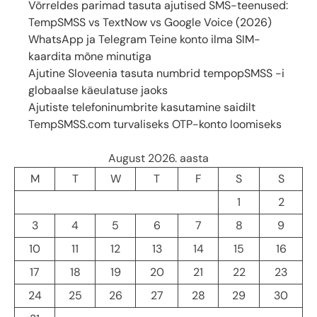
Võrreldes parimad tasuta ajutised SMS-teenused:
TempSMSS vs TextNow vs Google Voice (2026)
WhatsApp ja Telegram Teine konto ilma SIM-
kaardita mõne minutiga
Ajutine Sloveenia tasuta numbrid tempopSMSS -i
globaalse käeulatuse jaoks
Ajutiste telefoninumbrite kasutamine saidilt
TempSMSS.com turvaliseks OTP-konto loomiseks
August
2026. aasta
M
T
W
T
F
S
S
1
2
3
4
5
6
7
8
9
10
11
12
13
14
15
16
17
18
19
20
21
22
23
24
25
26
27
28
29
30