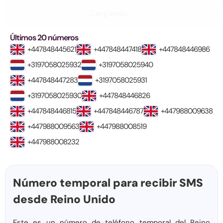
Cargando...
Últimos 20 números
+447848445621
+447848447418
+447848446986
+3197058025932
+3197058025940
+447848447283
+3197058025931
+3197058025930
+447848446826
+447848446815
+447848446787
+447988009638
+447988009563
+447988008519
+447988008232
Número temporal para recibir SMS
desde Reino Unido
Este es un número de teléfono temporal del Reino