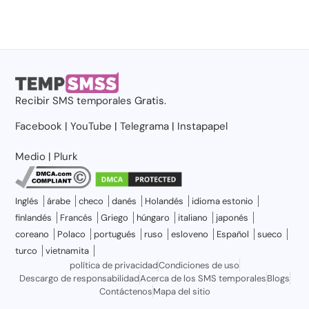
Recibir
SMS temporales
Gratis.
Facebook
|
YouTube
|
Telegrama
|
Instapapel
Medio
|
Plurk
Inglés
árabe
checo
danés
Holandés
idioma estonio
finlandés
Francés
Griego
húngaro
italiano
japonés
coreano
Polaco
portugués
ruso
esloveno
Español
sueco
turco
vietnamita
política de privacidad
Condiciones de uso
Descargo de responsabilidad
Acerca de los SMS temporales
Blogs
Contáctenos
Mapa del sitio