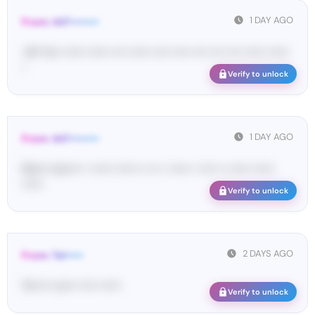
1 DAY AGO
From: 447••••••••
<#• Yo•• •••••• •••••• •••• •••••• ••••• ••••• •••• •••• •••• •••••• ••••••
•
Verify to unlock
1 DAY AGO
From: 447••••••••
Ma•••• ka••••• • •••••• •••••• •• ••• • •••••• • ••••• •• •••••• ••••••
••••••
Verify to unlock
2 DAYS AGO
From: Tel•••••
Te••••• co••• ••••• ••••••
Verify to unlock