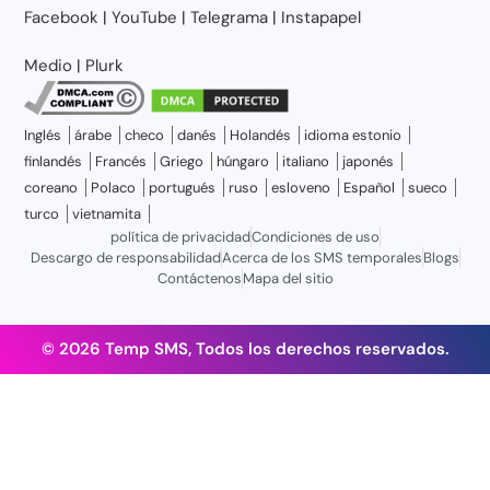
Facebook
|
YouTube
|
Telegrama
|
Instapapel
Medio
|
Plurk
Inglés
árabe
checo
danés
Holandés
idioma estonio
finlandés
Francés
Griego
húngaro
italiano
japonés
coreano
Polaco
portugués
ruso
esloveno
Español
sueco
turco
vietnamita
política de privacidad
Condiciones de uso
Descargo de responsabilidad
Acerca de los SMS temporales
Blogs
Contáctenos
Mapa del sitio
© 2026 Temp SMS, Todos los derechos reservados.