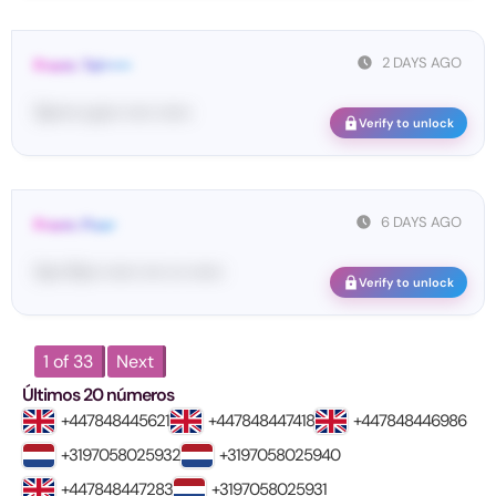
2 DAYS AGO
From: Tel•••••
Te••••• co••• ••••• ••••••
Verify to unlock
6 DAYS AGO
From: Pos•
Yo•• Po•• •••••• •••• ••• ••••••
Verify to unlock
1 of 33
Next
Últimos 20 números
+447848445621
+447848447418
+447848446986
+3197058025932
+3197058025940
+447848447283
+3197058025931