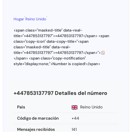
›
›
Hogar
Reino Unido
<span class="masked-title" data-real-
title="+447853137797">+447853137797</span> <span
class="copy-icon" data-copy-title="<span
class="masked-title" data-real-
title="+447853137797">+447853137797</span>">
</span> <span class="copy-notification"
style="display:none;">Number is copied!</span>
+447853137797 Detalles del número
País
Reino Unido
Código de marcación
+44
Mensajes recibidos
141