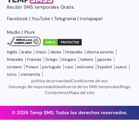
Recibir
SMS temporales
Gratis.
Facebook
|
YouTube
|
Telegrama
|
Instapapel
Medio
|
Plurk
Inglés
árabe
checo
danés
Holandés
idioma estonio
finlandés
Francés
Griego
húngaro
italiano
japonés
coreano
Polaco
portugués
ruso
esloveno
Español
sueco
turco
vietnamita
política de privacidad
Condiciones de uso
Descargo de responsabilidad
Acerca de los SMS temporales
Blogs
Contáctenos
Mapa del sitio
© 2026 Temp SMS, Todos los derechos reservados.