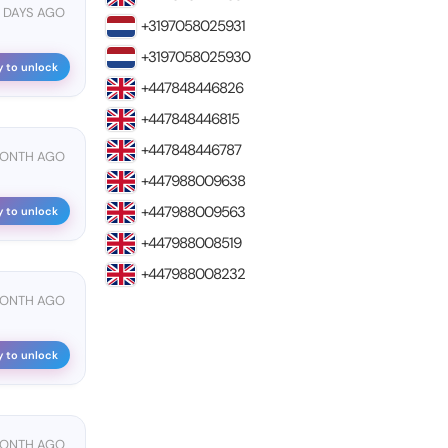
6 DAYS AGO
+3197058025931
+3197058025930
y to unlock
+447848446826
+447848446815
+447848446787
MONTH AGO
+447988009638
+447988009563
y to unlock
+447988008519
+447988008232
MONTH AGO
y to unlock
MONTH AGO