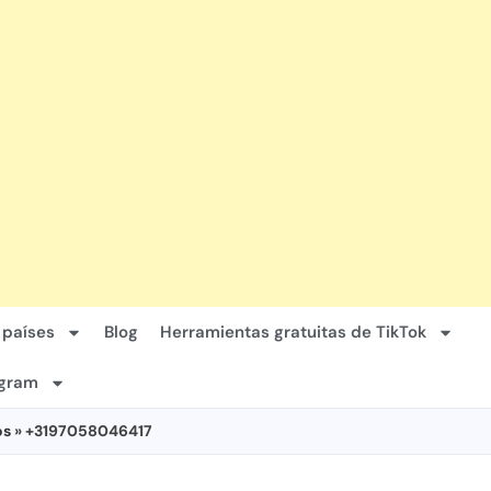
 países
Blog
Herramientas gratuitas de TikTok
agram
os
» +3197058046417