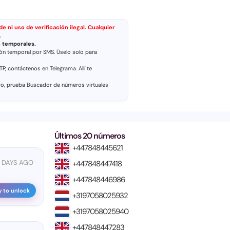
e ni uso de verificación ilegal. Cualquier
.
s temporales.
ión temporal por SMS. Úselo solo para
OTP, contáctenos en
Telegrama
. Allí te
ro, prueba
Buscador de números virtuales
Últimos 20 números
+447848445621
3 DAYS AGO
+447848447418
+447848446986
y to unlock
+3197058025932
+3197058025940
+447848447283