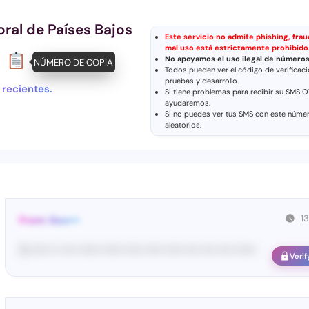
al de Países Bajos
Este servicio no admite phishing, fraud
mal uso está estrictamente prohibido
No apoyamos el uso ilegal de número
NÚMERO DE COPIA
Todos pueden ver el código de verificac
pruebas y desarrollo.
 recientes.
Si tiene problemas para recibir su SMS 
ayudaremos.
Si no puedes ver tus SMS con este núme
aleatorios
.
1
From: Goo•••
G-••••• •• •••• •••••• •••••• ••••• ••••• ••••• •••• •••• •••• ••••••
Verif