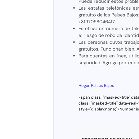
Puede reducir estos proble
Las estafas telefónicas e
gratuito de los Países Bajos
+3197058046417.
Es eficaz un número de tel
el riesgo de robo de identi
Las personas cuyos traba
gratuitos. Funcionan bien.
Para cuentas en línea, utili
seguridad. Agrega protecci
›
›
Hogar
Países Bajos
<span class="masked-title" dat
class="masked-title" data-rea
style="display:none;">Number i