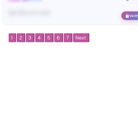
Yo•• Ti•••• •••• •• ••••••
Verif
1
2
3
4
5
6
7
Next