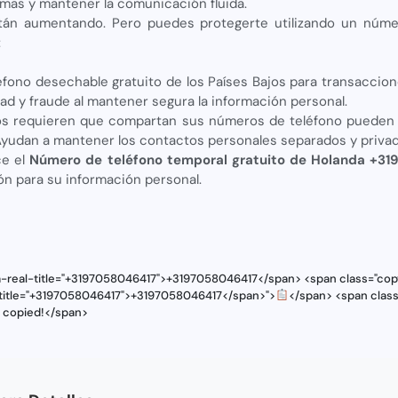
mas y mantener la comunicación fluida.
stán aumentando. Pero puedes protegerte utilizando un núm
:
éfono desechable gratuito de los Países Bajos para transaccione
dad y fraude al mantener segura la información personal.
jos requieren que compartan sus números de teléfono pueden
 Ayudan a mantener los contactos personales separados y priva
ce el
Número de teléfono temporal gratuito de Holanda +3
ón para su información personal.
a-real-title="+3197058046417">+3197058046417</span> <span class="cop
l-title="+3197058046417">+3197058046417</span>">
</span> <span class
s copied!</span>