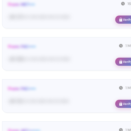
1
From: MET••••
<#• 27••• •• •••• •••••• •••• ••• ••••••
Verif
1 
From: FAC•••••
<#• 59••• •• •••• •••••• •••• ••• ••••••
Verif
1 
From: FAC•••••
<#• 15••• •• •••• •••••• •••• ••• ••••••
Verif
1 
From: 467••••••••