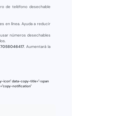
ero de teléfono desechable
s en línea. Ayuda a reducir
 usar números desechables
dos.
197058046417
. Aumentará la
y-icon" data-copy-title="<span
="copy-notification"