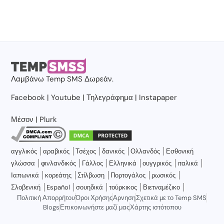
Λαμβάνω
Temp SMS
Δωρεάν.
Facebook
|
Youtube
|
Τηλεγράφημα
|
Instapaper
Μέσον
|
Plurk
αγγλικός
αραβικός
Τσέχος
δανικός
Ολλανδός
Εσθονική
γλώσσα
φινλανδικός
Γάλλος
Ελληνικά
ουγγρικός
ιταλικά
Ιαπωνικά
κορεάτης
Στίλβωση
Πορτογάλος
ρωσικός
Σλοβενική
Español
σουηδικά
τούρκικος
Βιετναμέζικο
Πολιτική Απορρήτου
Όροι Χρήσης
Αρνηση
Σχετικά με το Temp SMS
Blogs
Επικοινωνήστε μαζί μας
Χάρτης ιστότοπου