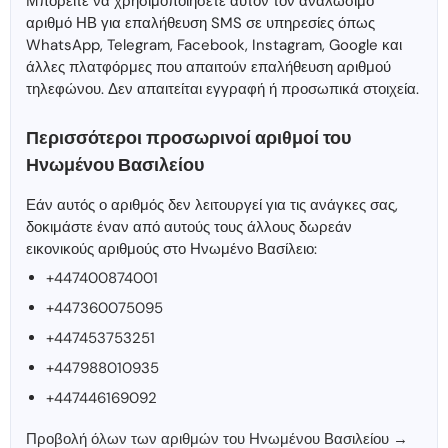
Μπορείτε να χρησιμοποιήσετε αυτόν τον αναλώσιμο
αριθμό ΗΒ για επαλήθευση SMS σε υπηρεσίες όπως
WhatsApp, Telegram, Facebook, Instagram, Google και
άλλες πλατφόρμες που απαιτούν επαλήθευση αριθμού
τηλεφώνου. Δεν απαιτείται εγγραφή ή προσωπικά στοιχεία.
Περισσότεροι προσωρινοί αριθμοί του
Ηνωμένου Βασιλείου
Εάν αυτός ο αριθμός δεν λειτουργεί για τις ανάγκες σας,
δοκιμάστε έναν από αυτούς τους άλλους δωρεάν
εικονικούς αριθμούς στο Ηνωμένο Βασίλειο:
+447400874001
+447360075095
+447453753251
+447988010935
+447446169092
Προβολή όλων των αριθμών του Ηνωμένου Βασιλείου →