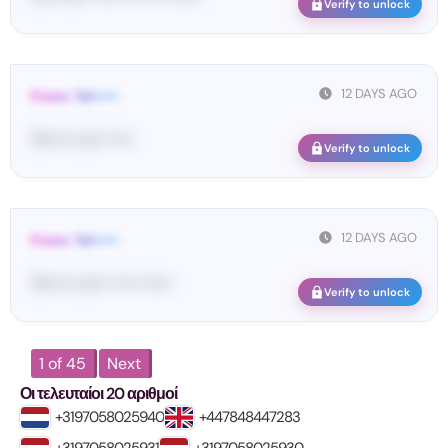
Verify to unlock
12 DAYS AGO
From: Tel•••••
Te••••• co•• •••••
Verify to unlock
12 DAYS AGO
From: Tel•••••
Te••••• co••• ••••• ••••••
Verify to unlock
1 of 45
Next
Οι τελευταίοι 20 αριθμοί
+3197058025940
+447848447283