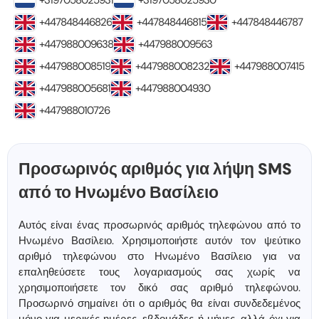
+3197058025931
+3197058025930
+447848446826
+447848446815
+447848446787
+447988009638
+447988009563
+447988008519
+447988008232
+447988007415
+447988005681
+447988004930
+447988010726
Προσωρινός αριθμός για λήψη SMS
από το Ηνωμένο Βασίλειο
Αυτός είναι ένας προσωρινός αριθμός τηλεφώνου από το
Ηνωμένο Βασίλειο. Χρησιμοποιήστε αυτόν τον ψεύτικο
αριθμό τηλεφώνου στο Ηνωμένο Βασίλειο για να
επαληθεύσετε τους λογαριασμούς σας χωρίς να
χρησιμοποιήσετε τον δικό σας αριθμό τηλεφώνου.
Προσωρινό σημαίνει ότι ο αριθμός θα είναι συνδεδεμένος