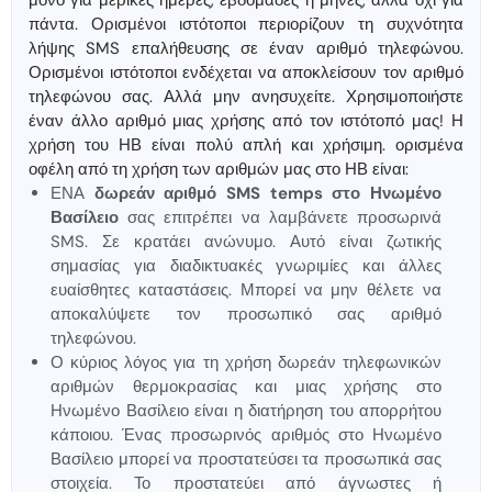
μόνο για μερικές ημέρες, εβδομάδες ή μήνες, αλλά όχι για
πάντα. Ορισμένοι ιστότοποι περιορίζουν τη συχνότητα
λήψης SMS επαλήθευσης σε έναν αριθμό τηλεφώνου.
Ορισμένοι ιστότοποι ενδέχεται να αποκλείσουν τον αριθμό
τηλεφώνου σας. Αλλά μην ανησυχείτε. Χρησιμοποιήστε
έναν άλλο αριθμό μιας χρήσης από τον ιστότοπό μας! Η
χρήση του ΗΒ είναι πολύ απλή και χρήσιμη. ορισμένα
οφέλη από τη χρήση των αριθμών μας στο ΗΒ είναι:
ΕΝΑ
δωρεάν αριθμό SMS temps στο Ηνωμένο
Βασίλειο
σας επιτρέπει να λαμβάνετε προσωρινά
SMS. Σε κρατάει ανώνυμο. Αυτό είναι ζωτικής
σημασίας για διαδικτυακές γνωριμίες και άλλες
ευαίσθητες καταστάσεις. Μπορεί να μην θέλετε να
αποκαλύψετε τον προσωπικό σας αριθμό
τηλεφώνου.
Ο κύριος λόγος για τη χρήση δωρεάν τηλεφωνικών
αριθμών θερμοκρασίας και μιας χρήσης στο
Ηνωμένο Βασίλειο είναι η διατήρηση του απορρήτου
κάποιου. Ένας προσωρινός αριθμός στο Ηνωμένο
Βασίλειο μπορεί να προστατεύσει τα προσωπικά σας
στοιχεία. Το προστατεύει από άγνωστες ή