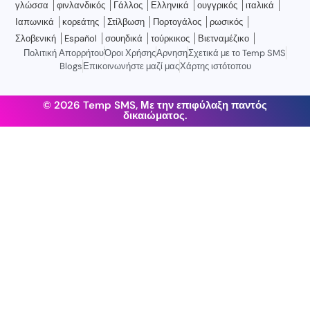
γλώσσα
φινλανδικός
Γάλλος
Ελληνικά
ουγγρικός
ιταλικά
Ιαπωνικά
κορεάτης
Στίλβωση
Πορτογάλος
ρωσικός
Σλοβενική
Español
σουηδικά
τούρκικος
Βιετναμέζικο
Πολιτική Απορρήτου
Όροι Χρήσης
Αρνηση
Σχετικά με το Temp SMS
Blogs
Επικοινωνήστε μαζί μας
Χάρτης ιστότοπου
© 2026 Temp SMS, Με την επιφύλαξη παντός
δικαιώματος.