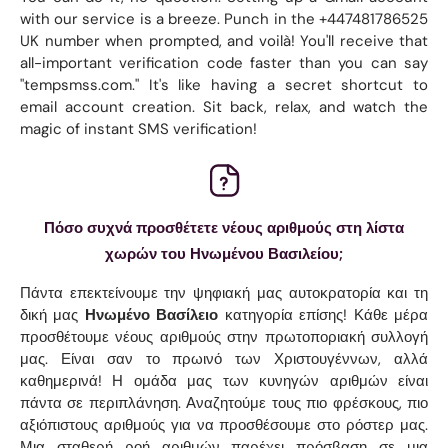
with our service is a breeze. Punch in the +447481786525
UK number when prompted, and voilà! You'll receive that
all-important verification code faster than you can say
"tempsmss.com." It's like having a secret shortcut to
email account creation. Sit back, relax, and watch the
magic of instant SMS verification!
Πόσο συχνά προσθέτετε νέους αριθμούς στη λίστα
χωρών του Ηνωμένου Βασιλείου;
Πάντα επεκτείνουμε την ψηφιακή μας αυτοκρατορία και τη
δική μας
Ηνωμένο Βασίλειο
κατηγορία επίσης! Κάθε μέρα
προσθέτουμε νέους αριθμούς στην πρωτοποριακή συλλογή
μας. Είναι σαν το πρωινό των Χριστουγέννων, αλλά
καθημερινά! Η ομάδα μας των κυνηγών αριθμών είναι
πάντα σε περιπλάνηση. Αναζητούμε τους πιο φρέσκους, πιο
αξιόπιστους αριθμούς για να προσθέσουμε στο ρόστερ μας.
Μια σταθερή ροή αριθμών παρέχει πρόσβαση σε μια