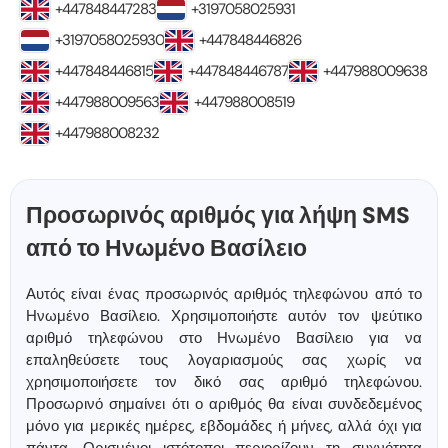
+447848447283
+3197058025931
+3197058025930
+447848446826
+447848446815
+447848446787
+447988009638
+447988009563
+447988008519
+447988008232
Προσωρινός αριθμός για λήψη SMS
από το Ηνωμένο Βασίλειο
Αυτός είναι ένας προσωρινός αριθμός τηλεφώνου από το
Ηνωμένο Βασίλειο. Χρησιμοποιήστε αυτόν τον ψεύτικο
αριθμό τηλεφώνου στο Ηνωμένο Βασίλειο για να
επαληθεύσετε τους λογαριασμούς σας χωρίς να
χρησιμοποιήσετε τον δικό σας αριθμό τηλεφώνου.
Προσωρινό σημαίνει ότι ο αριθμός θα είναι συνδεδεμένος
μόνο για μερικές ημέρες, εβδομάδες ή μήνες, αλλά όχι για