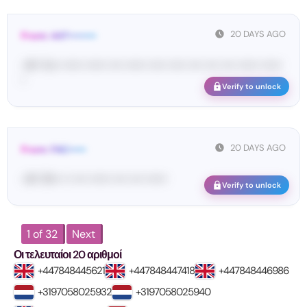
20 DAYS AGO
From: 447••••••••
<#• Yo•• •••••• •••••• •••• •••••• ••••• ••••• •••• •••• •••• •••••• ••••••
•
Verify to unlock
20 DAYS AGO
From: FAC•••••
<#• 19••• •• •••• •••••• •••• •••• ••••••
Verify to unlock
1 of 32
Next
Οι τελευταίοι 20 αριθμοί
+447848445621
+447848447418
+447848446986
+3197058025932
+3197058025940